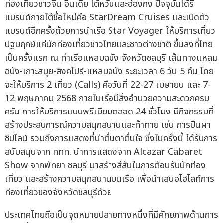
ท่องเที่ยวชาวจีน อินเดีย ไต้หวันและฮ่องกง ปัจจุบันได้รี
แบรนด์ภายใต้ชื่อใหม่คือ StarDream Cruises และเปิดตัว
แบรนด์อีกครั้งด้วยการนำเรือ Star Voyager ให้บริการเที่ยว
ปฐมฤกษ์แก่นักท่องเที่ยวชาวไทยและชาวต่างชาติ ขึ้นลงที่ไทย
เป็นครั้งแรก ณ ท่าเรือแหลมฉบัง จังหวัดชลบุรี เส้นทางแหลม
ฉบัง-เกาะสมุย-สิงคโปร์-แหลมฉบัง ระยะเวลา 6 วัน 5 คืน โดย
จะให้บริการ 2 เที่ยว (Calls) คือวันที่ 22-27 เมษายน และ 7-
12 พฤษภาคม 2568 ภายในเรือมีสิ่งอำนวยความสะดวกครบ
ครัน การให้บริการแบบพรีเมียมตลอด 24 ชั่วโมง มีกิจกรรมที่
สร้างประสบการณ์ความสนุกสนานและท้าทาย เช่น การปีนผา
ซิปไลน์ รวมถึงการแสดงที่น่าตื่นตาตื่นใจ ซึ่งในครั้งนี้ ได้รับการ
สนับสนุนจาก ททท. นำการแสดงจาก Alcazar Cabaret
Show จากพัทยา ชลบุรี มาสร้างสีสันในการต้อนรับนักท่อง
เที่ยว และสร้างความสนุกสนานบนเรือ เพื่อนำเสนอไฮไลท์การ
ท่องเที่ยวของจังหวัดชลบุรีด้วย
ประเทศไทยถือเป็นจุดหมายปลายทางหนึ่งที่มีศักยภาพด้านการ