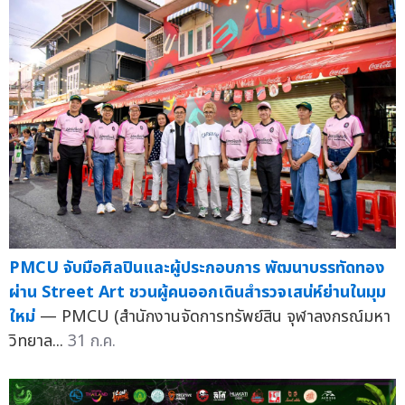
PMCU จับมือศิลปินและผู้ประกอบการ พัฒนาบรรทัดทอง
ผ่าน Street Art ชวนผู้คนออกเดินสำรวจเสน่ห์ย่านในมุม
ใหม่
— PMCU (สำนักงานจัดการทรัพย์สิน จุฬาลงกรณ์มหา
วิทยาล...
31 ก.ค.