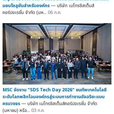
มอบโซลูชันสำหรับองค์กร
— บริษัท เมโทรซิสเต็มส์
คอร์ปอเรชั่น จำกัด (มห...
06 ก.ค.
MSC จัดงาน "SDS Tech Day 2026" ขนทัพเทคโนโลยี
ระดับโลกพลิกโฉมองค์กรสู่ระบบการทำงานอัจฉริยะแบบ
ครบวงจร
— บริษัท เมโทรซิสเต็มส์คอร์ปอเรชั่น จำกัด
(มหาชน) หรือ...
03 ก.ค.