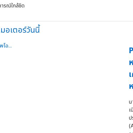
มอเตอร์วันนี้
P
ห
เ
ห
น
เ
ป
(