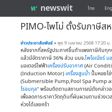
newswit
ไทย
Eng
PIMO-ไพโม่ ตั้งรับภาษีส
ข่าวประชาสัมพันธ์
»
พุธ 9 เมษายน 2568 17:20 น.
หลังจากที่สหรัฐประกาศขึ้นกำแพงภาษีกับทุก
แล้วมีอัตราภาษี 36% ส่วน บมจ.
ไพโอเนียร์ มอ
มอเตอร์ไฟฟ้า
เครื่องปรับอากาศ
(Air Conditi
(Induction Motor)
เครื่องสูบน้ำ
ปั๊มหอยโข่
(Submersible Pump,Pool Spa Pump an
โรจนกุล
" พร้อมติดตามสถานการณ์ดังกล่าวอ
เพื่อลดภาระราคาวัตถุดิบที่ผันผวนตามช่วงเวลา
ห่วงได้เลยคร้า