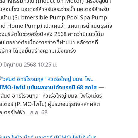
ุตสาหกรรมทั่วไป (Induction Motor) เครื่องสูบน้ำ
ั๊มหอยโข่ง มอเตอร์สำหรับสระว่ายน้ำ มอเตอร์สำหรับ
ั๊มบ้าน (Submersible Pump,Pool Spa Pump
nd Home Pump) เปิดเผยว่า แผนการดำเนินธุรกิจ
องบริษัทในช่วงครึ่งปีหลัง 2568 คาดว่ามีแนวโน้ม
ติบโตอย่างต่อเนื่องจากช่วงที่ผ่านมา หลังจากที่
ริษัทฯ ได้มุ่งมั่นสร้างความแข็งแกร่ง
0 มิถุนายน 2568 10:25 น.
IMO-ไพโม่ แย้มผลงานโค้งแรกปี 68 สดใส
—
วสันต์ อิทธิโรจนกุล" หัวเรือใหญ่ บมจ. ไพโอเนียร์
อเตอร์ (PIMO-ไพโม่) ผู้ประกอบธุรกิจหลักผลิต
อเตอร์ไฟฟ้า...
ก.พ. 68