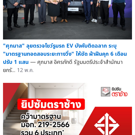
"ศุภมาส" ลุยตรวจโชว์รูมรถ EV บังคับติดฉลาก ระบุ
"มาตรฐานทอดสอบระยะทางวิ่ง" ให้ชัด ฝ่าฝืนคุก 6 เดือน
ปรับ 1 แสน
— ศุภมาส อิศรภักดี รัฐมนตรีประจำสำนักนา
ยกรั...
12 พ.ค.