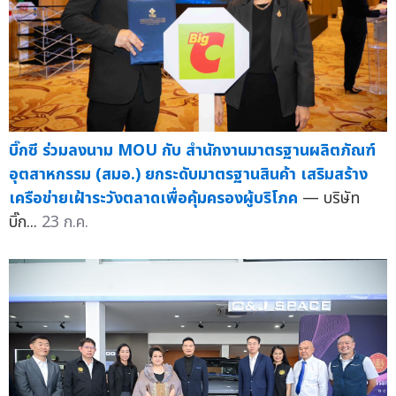
บิ๊กซี ร่วมลงนาม MOU กับ สำนักงานมาตรฐานผลิตภัณฑ์
อุตสาหกรรม (สมอ.) ยกระดับมาตรฐานสินค้า เสริมสร้าง
เครือข่ายเฝ้าระวังตลาดเพื่อคุ้มครองผู้บริโภค
— บริษัท
บิ๊ก...
23 ก.ค.