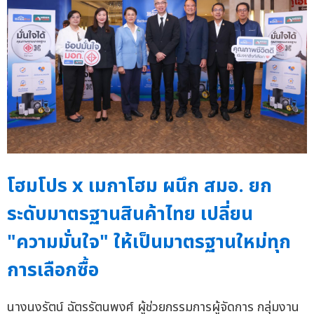
โฮมโปร x เมกาโฮม ผนึก สมอ. ยก
ระดับมาตรฐานสินค้าไทย เปลี่ยน
"ความมั่นใจ" ให้เป็นมาตรฐานใหม่ทุก
การเลือกซื้อ
นางนงรัตน์ ฉัตรรัตนพงศ์ ผู้ช่วยกรรมการผู้จัดการ กลุ่มงาน