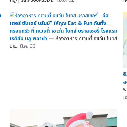
หนูๆ และครอบครัวมา...
เม.ย. 62
ห
บ
อีส
เตอร์ ซันเดย์ บรันช์” ให้คุณ Eat & Fun กันทั้ง
ครอบครัว ที่ ทเวนตี้ เซเว่น ไบทส์ บราสเซอรี่ โรงแรม
เรดิสัน บลู พลาซ่า
— ห้องอาหาร ทเวนตี้ เซเว่น ไบทส์
บร...
มี.ค. 60
อ
ล
พ
แ