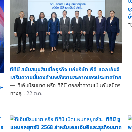
เ
ธ
ยั
"t
ทีทีบี สนับสนุนสินเชื่อธุรกิจ แก่บริษัท พีอี แอลเอ็นจี
เสริมความมั่นคงด้านพลังงานสะอาดของประเทศไทย
— ทีเอ็มบีธนชาต หรือ ทีทีบี ตอกย้ำความเป็นพันธมิตร
า-
ทางธุ...
22 ต.ค.
ี
ทีทีบี ชู
กร
แผนกลยุทธ์ปี 2568 สำหรับเอสเอ็มอีและธุรกิจขนาด
พ