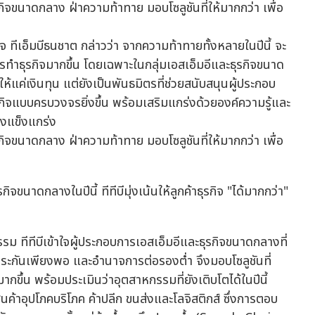
กิจ ทีเอ็มบีธนชาต กล่าวว่า จากความท้าทายทั้งหลายในปีนี้ จะ
ำธุรกิจมากขึ้น โดยเฉพาะในกลุ่มเอสเอ็มอีและธุรกิจขนาด
่ให้แค่เงินทุน แต่ยังเป็นพันธมิตรที่ช่วยสนับสนุนผู้ประกอบ
กิจแบบครบวงจรยิ่งขึ้น พร้อมเสริมแกร่งด้วยองค์ความรู้และ
่างแข็งแกร่ง
จขนาดกลางในปีนี้ ทีทีบีมุ่งเน้นให้ลูกค้าธุรกิจ "ได้มากกว่า"
 ทีทีบีเข้าใจผู้ประกอบการเอสเอ็มอีและธุรกิจขนาดกลางที่
ักประกันเพียงพอ และอำนาจการต่อรองต่ำ จึงมอบโซลูชันที่
้น พร้อมประเมินว่าอุตสาหกรรมที่ยังเติบโตได้ในปีนี้
 สินค้าอุปโภคบริโภค ค้าปลีก ขนส่งและโลจิสติกส์ ซึ่งการตอบ