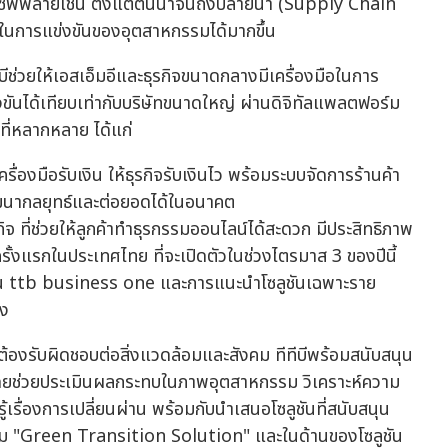
ในซัพพลายเชน ตั้งแต่ต้นน้ำจนถึงปลายน้ำ (Supply Chain
ในการแข่งขันของอุตสาหกรรมได้มากขึ้น
ีบีช่วยให้เอสเอ็มอีและธุรกิจขนาดกลางมีเครื่องมือในการ
งขันได้เทียบเท่ากับบริษัทขนาดใหญ่ ผ่านดิจิทัลแพลตฟอร์ม
ที่หลากหลาย ได้แก่
ื่องมือรับเงิน ให้ธุรกิจรับเงินไว พร้อมระบบจัดการร้านค้า
ัฒนากลยุทธ์และต่อยอดได้ในอนาคต
จ ที่ช่วยให้ลูกค้าทำธุรกรรมออนไลน์ได้สะดวก มีประสิทธิภาพ
ครั้งแรกในประเทศไทย ที่จะเปิดตัวในช่วงไตรมาส 3 ของปีนี้
่าน ttb business one และการแนะนำโซลูชันเฉพาะราย
อง
ี่ต้องรับผิดชอบต่อสิ่งแวดล้อมและสังคม ทีทีบีพร้อมสนับสนุน
อม โดยช่วยประเมินผลกระทบในภาพอุตสาหกรรม วิเคราะห์ความ
ู้เรื่องการเปลี่ยนผ่าน พร้อมกับนำเสนอโซลูชันที่สนับสนุน
ล้อม "Green Transition Solution" และในด้านของโซลูชัน