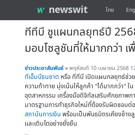
newswit
ไทย
Eng
ทีทีบี ชูแผนกลยุทธ์ปี 2
มอบโซลูชันที่ให้มากกว่า เพ
ข่าวประชาสัมพันธ์
»
พฤหัสบดี 10 เมษายน 2568 12
ทีเอ็มบีธนชาต
หรือ ทีทีบี เปิดแผนกลยุทธ์ช่ว
ความท้าทาย มุ่งเน้นให้ลูกค้า "ได้มากกว่า" ใน
อุตสาหกรรม เครื่องมือดิจิทัลเสริมศักยภาพก
มาตรฐานการทำธุรกิจใหม่ที่ต้องรับผิดชอบต่
สถาบันการเงิน
พร้อมเป็นพันธมิตรเคียงข้างลูก
และเติบโตอย่างยั่งยืน