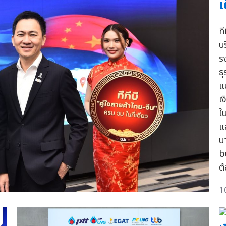
เ
ที
บ
ร
ธ
แ
เ
ใ
แ
บ
b
ต
1