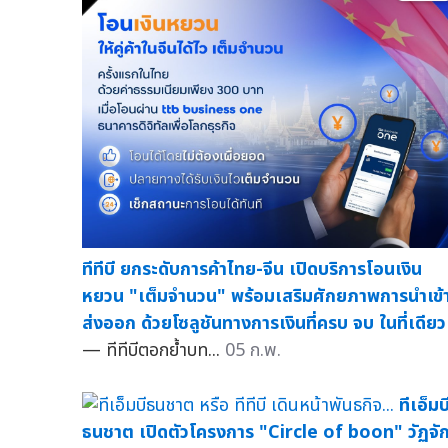
ทีทีบี ยกระดับการค้าไทย-จีน เปิดบริการโอนเงิน
หยวน "เต็มจำนวน" พร้อมเสริมศักยภาพการนำเข้
ส่งออก ด้วยโซลูชันทางการเงินที่ครบ จบ ในที่เดียว
— ทีทีบีตอกย้ำบท...
05 ก.พ.
ทีเอ็มบ
ธนชาต เปิดตัวโครงการ "Circle of boon" วัฏจั