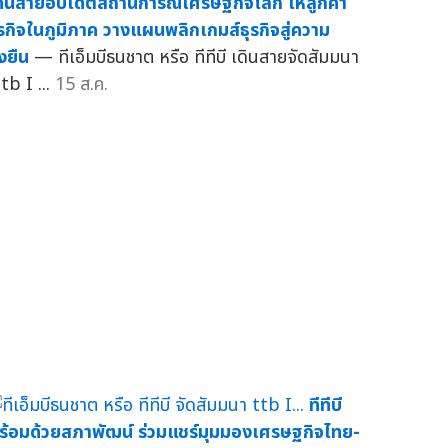
ดินสายอัปเดตสถานการณ์เศรษฐกิจโลก ให้ลูกค้า
ุรกิจในภูมิภาค วางแผนพลิกเกมส์ธุรกิจสู่ความ
่งยืน
— ทีเอ็มบีธนชาต หรือ ทีทีบี เดินสายจัดสัมมนา
tb I ...
15 ส.ค.
ทีทีบี
ร้อมด้วยสภาพัฒน์ ร่วมแชร์มุมมองเศรษฐกิจไทย-