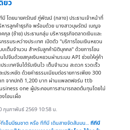
ดียว
ทีบี โดยนายศรัณย์ ภู่พัฒน์ (กลาง) ประธานเจ้าหน้าที่
ริหารลูกค้าธุรกิจ พร้อมด้วย นางสาวบุษรัตน์ เบญจ
งคกุล (ซ้าย) ประธานกลุ่ม บริหารธุรกิจตลาดเงินและ
ุรกรรมระหว่างประเทศ เปิดตัว "บริการโอนเงินหยวน
บบเต็มจำนวน สำหรับลูกค้านิติบุคคล" ด้วยการโอน
งินไปจีนด้วยสกุลเงินหยวนผ่านระบบ API ช่วยให้คู่ค้า
นประเทศจีนได้รับเงินไว เต็มจำนวน สะดวก รวดเร็ว
ละประหยัด ด้วยค่าธรรมเนียมต่อรายการเพียง 300
าท จากปกติ 1,200 บาท ผ่านแพลตฟอร์ม ttb
usiness one ผู้ประกอบการสามารถลดต้นทุนโดยไม่
้องโอนเผื่อ
0 กุมภาพันธ์ 2569 10:58 น.
ทีทีบี