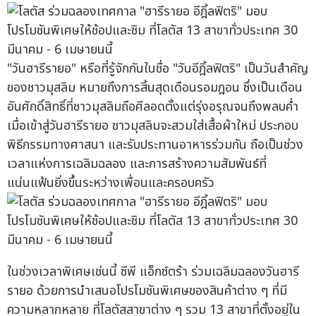
"วันฮารีรายอ" หรือที่รู้จักกันในชื่อ "วันอีฎิ้ลฟิตริ" เป็นวันสำคัญ
ของชาวมุสลิม หมายถึงการสิ้นสุดเดือนรอมฎอน ซึ่งเป็นเดือน
อันศักดิ์สิทธิ์ที่ชาวมุสลิมถือศีลอดตั้งแต่รุ่งอรุณจนถึงพลบค่ำ
เมื่อเข้าสู่วันฮารีรายอ ชาวมุสลิมจะสวมใส่เสื้อผ้าใหม่ ประกอบ
พิธีกรรมทางศาสนา และรับประทานอาหารร่วมกัน ถือเป็นช่วง
เวลาแห่งการเฉลิมฉลอง และการสร้างความสัมพันธ์ที่
แน่นแฟ้นยิ่งขึ้นระหว่างเพื่อนและครอบครัว
ในช่วงเวลาพิเศษเช่นนี้ ซีพี แอ็กซ์ตร้า ร่วมเฉลิมฉลองวันฮารี
รายอ ด้วยการนำเสนอโปรโมชันพิเศษของสินค้าต่าง ๆ ที่มี
ความหลากหลาย ที่โลตัสสาขาต่าง ๆ รวม 13 สาขาที่ตั้งอยู่ใน