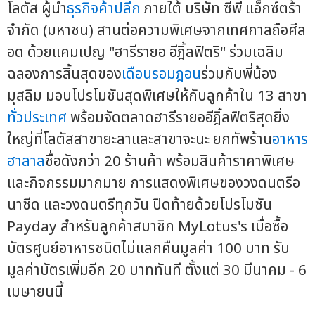
โลตัส ผู้นำ
ธุรกิจค้าปลีก
ภายใต้ บริษัท ซีพี แอ็กซ์ตร้า
จำกัด (มหาชน) สานต่อความพิเศษจากเทศกาลถือศีล
อด ด้วยแคมเปญ "ฮารีรายอ อีฎิ้ลฟิตริ" ร่วมเฉลิม
ฉลองการสิ้นสุดของ
เดือนรอมฎอน
ร่วมกับพี่น้อง
มุสลิม มอบโปรโมชันสุดพิเศษให้กับลูกค้าใน 13 สาขา
ทั่วประเทศ
พร้อมจัดตลาดฮารีรายออีฎิ้ลฟิตริสุดยิ่ง
ใหญ่ที่โลตัสสาขายะลาและสาขาจะนะ ยกทัพร้าน
อาหาร
ฮาลาล
ชื่อดังกว่า 20 ร้านค้า พร้อมสินค้าราคาพิเศษ
และกิจกรรมมากมาย การแสดงพิเศษของวงดนตรีอ
นาชีด และวงดนตรีทุกวัน ปิดท้ายด้วยโปรโมชัน
Payday สำหรับลูกค้าสมาชิก MyLotus's เมื่อซื้อ
บัตรศูนย์อาหารชนิดไม่แลกคืนมูลค่า 100 บาท รับ
มูลค่าบัตรเพิ่มอีก 20 บาททันที ตั้งแต่ 30 มีนาคม - 6
เมษายนนี้