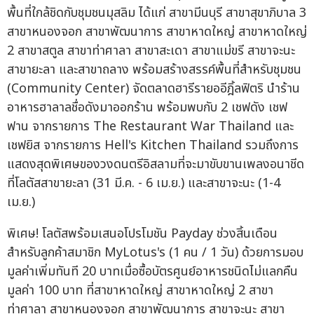
พื้นที่ใกล้ชิดกับชุมชนมุสลิม ได้แก่ สาขามีนบุรี สาขาสุขาภิบาล 3
สาขาหนองจอก สาขาพัฒนาการ สาขาหาดใหญ่ สาขาหาดใหญ่
2 สาขาสตูล สาขาท่าศาลา สาขาสะเดา สาขาแม่ขรี สาขาจะนะ
สาขายะลา และสาขาถลาง พร้อมสร้างสรรค์พื้นที่สำหรับชุมชน
(Community Center) จัดตลาดฮารีรายออีฎิ้ลฟิตริ นำร้าน
อาหารฮาลาลชื่อดังมาออกร้าน พร้อมพบกับ 2 เชฟดัง เชฟ
ฟาน จากรายการ The Restaurant War Thailand และ
เชฟยิส จากรายการ Hell's Kitchen Thailand รวมถึงการ
แสดงสุดพิเศษของวงดนตรีอิสลามที่จะมาขับขานเพลงอนาชีด
ที่โลตัสสาขายะลา (31 มี.ค. - 6 เม.ย.) และสาขาจะนะ (1-4
เม.ย.)
พิเศษ! โลตัสพร้อมเสนอโปรโมชัน Payday ช่วงสิ้นเดือน
สำหรับลูกค้าสมาชิก MyLotus's (1 คน / 1 วัน) ด้วยการมอบ
มูลค่าเพิ่มทันที 20 บาทเมื่อซื้อบัตรศูนย์อาหารชนิดไม่แลกคืน
มูลค่า 100 บาท ที่สาขาหาดใหญ่ สาขาหาดใหญ่ 2 สาขา
ท่าศาลา สาขาหนองจอก สาขาพัฒนาการ สาขาจะนะ สาขา