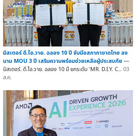
มิสเตอร์ ดี.ไอ.วาย. ฉลอง 10 ปี จับมือสภากาชาดไทย ลง
นาม MOU 3 ปี เสริมความพร้อมช่วยเหลือผู้ประสบภัย
—
มิสเตอร์. ดี.ไอ.วาย. ฉลอง 10 ปี ยกระดับ 'MR. D.I.Y. C...
03
ส.ค.