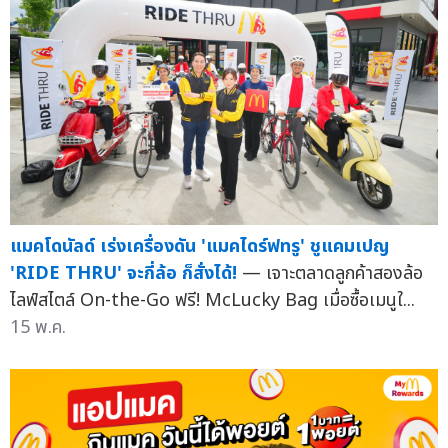
แมคโดนัลด์ เร่งเครื่องดัน 'แมคไดร์ฟทรู' ชูแคมเปญ
'RIDE THRU' จะกี่ล้อ ก็สั่งได้!
— เจาะตลาดลูกค้าสองล้อ
ไลฟ์สไตล์ On-the-Go ฟรี! McLucky Bag เมื่อซื้อเมนูใ...
15 พ.ค.