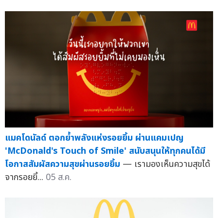
แมคโดนัลด์ ตอกย้ำพลังแห่งรอยยิ้ม ผ่านแคมเปญ
'McDonald's Touch of Smile' สนับสนุนให้ทุกคนได้มี
โอกาสสัมผัสความสุขผ่านรอยยิ้ม
— เรามองเห็นความสุขได้
จากรอยยิ้...
05 ส.ค.