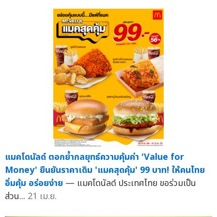
แมคโดนัลด์ ตอกย้ำกลยุทธ์ความคุ้มค่า 'Value for
Money' ยืนยันราคาเดิม 'แมคสุดคุ้ม' 99 บาท! ให้คนไทย
อิ่มคุ้ม อร่อยง่าย
— แมคโดนัลด์ ประเทศไทย ขอร่วมเป็น
ส่วน...
21 เม.ย.