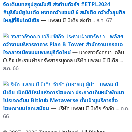
จัดเต็มบทสรุปสุดมันส์! ส่งท้ายทัวร์ฯ #ETPL2024
#บุรีรัมย์ยูไนเต็ด ผงาดคว้าแชมป์ 6 สมัยติด คว้าตั๋วลุยศึก
ใหญ่ที่อินโดนีเซีย
— แพลน บี มีเดีย ส่งท้า...
ส.ค. 67
พลัสฯ
คว้างานบริหารอาคาร Plan B Tower สำนักงานเกรดเอ
ใจกลางเมืองบนเพชรบุรีตัดใหม่
— นางสาวอังคณา เฉลิม
ชัยกิจ ประธานฝ่ายทรัพยากรบุคคล บริษัท แพลน บี มีเดีย ...
ส.ค. 66
แพลน บี
มีเดีย เปิดมิติใหม่แห่งการโฆษณา ประกาศเดินหน้าพัฒนา
โปรเจกต์บน Bitkub Metaverse ตั้งเป้าชูบริการสื่อ
โฆษณาบนโลกเสมือน
— บริษัท แพลน บี มีเดีย จำกัด ...
ก.ค.
66