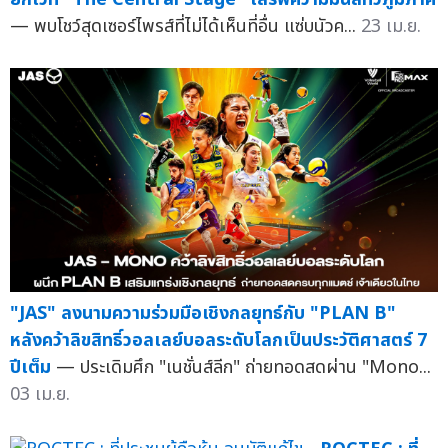
— พบโชว์สุดเซอร์ไพรส์ที่ไม่ได้เห็นที่อื่น แซ่บนัวค...
23 เม.ย.
"JAS" ลงนามความร่วมมือเชิงกลยุทธ์กับ "PLAN B"
หลังคว้าลิขสิทธิ์วอลเลย์บอลระดับโลกเป็นประวัติศาสตร์ 7
ปีเต็ม
— ประเดิมศึก "เนชั่นส์ลีก" ถ่ายทอดสดผ่าน "Mono...
03 เม.ย.