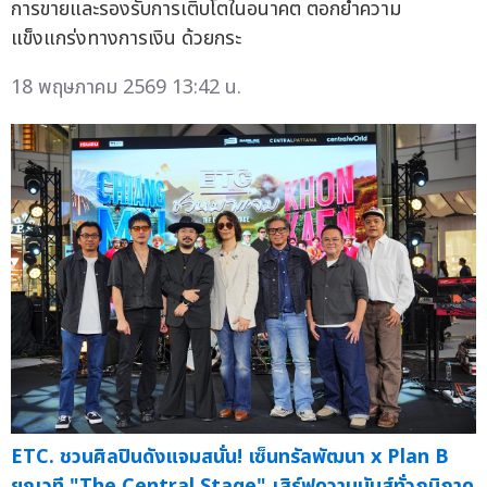
การขายและรองรับการเติบโตในอนาคต ตอกย้ำความ
แข็งแกร่งทางการเงิน ด้วยกระ
18 พฤษภาคม 2569 13:42 น.
ETC. ชวนศิลปินดังแจมสนั่น! เซ็นทรัลพัฒนา x Plan B
ยกเวที "The Central Stage" เสิร์ฟความมันส์ทั่วภูมิภาค