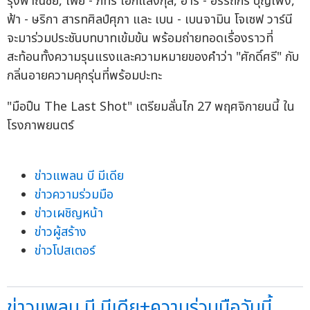
รุ่งพาณิชย์, เฟย - ภัทร เอกแสงกุล, อาร์ - อรรถกร บุญเพ็ง,
ฟ้า - ษริกา สารทศิลป์ศุภา และ เบน - เบนจามิน โจเซฟ วาร์นี
จะมาร่วมประชันบทบาทเข้มข้น พร้อมถ่ายทอดเรื่องราวที่
สะท้อนทั้งความรุนแรงและความหมายของคำว่า "ศักดิ์ศรี" กับ
กลิ่นอายความคุกรุ่นที่พร้อมปะทะ
"มือปืน The Last Shot" เตรียมลั่นไก 27 พฤศจิกายนนี้ ใน
โรงภาพยนตร์
ข่าวแพลน บี มีเดีย
ข่าวความร่วมมือ
ข่าวเผชิญหน้า
ข่าวผู้สร้าง
ข่าวโปสเตอร์
ข่าวแพลน บี มีเดีย+ความร่วมมือวันนี้