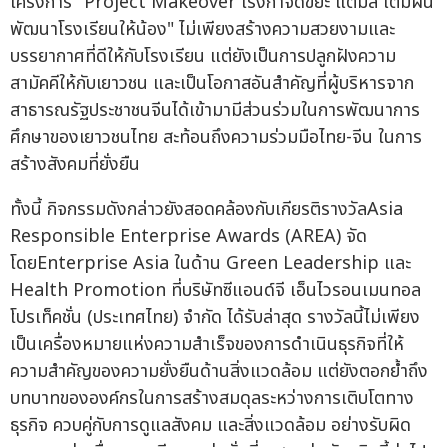
โครงการ "Project Makeover โรงกำจัดขยะ แต้มสี เติมฝัน
พัฒนาโรงเรียนให้น้อง" ไม่เพียงสร้างความสวยงามและ
บรรยากาศที่ดีให้กับโรงเรียน แต่ยังเป็นการปลูกฝังความ
สามัคคีให้กับเยาวชน และเป็นโอกาสอันสำคัญที่ผู้บริหารจาก
สาธารณรัฐประชาชนจีนได้เข้ามามีส่วนร่วมในการพัฒนาการ
ศึกษาของเยาวชนไทย สะท้อนถึงความร่วมมือไทย-จีน ในการ
สร้างสังคมที่ยั่งยืน
ทั้งนี้ กิจกรรมดังกล่าวยังสอดคล้องกับเกียรติรางวัลAsia
Responsible Enterprise Awards (AREA) จัด
โดยEnterprise Asia ในด้าน Green Leadership และ
Health Promotion ที่บริษัทซีแอนด์จี เอ็นไวรอนเมนทอล
โปรเท็คชั่น (ประเทศไทย) จำกัด ได้รับล่าสุด รางวัลนี้ไม่เพียง
เป็นเครื่องหมายแห่งความสำเร็จของการดำเนินธุรกิจที่ให้
ความสำคัญของความยั่งยืนด้านสิ่งแวดล้อม แต่ยังตอกย้ำถึง
บทบาทขององค์กรในการสร้างสมดุลระหว่างการเติบโตทาง
ธุรกิจ ควบคู่กับการดูแลสังคม และสิ่งแวดล้อม อย่างรับผิด