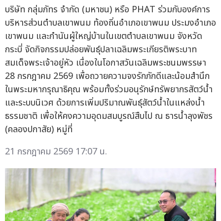
บริษัท กลุ่มภัทร จำกัด (มหาชน) หรือ PHAT ร่วมกับองค์การ
บริหารส่วนตำบลเขาพนม ท้องถิ่นอำเภอเขาพนม ประมงอำเภอ
เขาพนม และกำนันผู้ใหญ่บ้านในเขตตำบลเขาพนม จังหวัด
กระบี่ จัดกิจกรรมปล่อยพันธุ์ปลาเฉลิมพระเกียรติพระบาท
สมเด็จพระเจ้าอยู่หัว เนื่องในโอกาสวันเฉลิมพระชนมพรรษา
28 กรกฎาคม 2569 เพื่อถวายความจงรักภักดีและน้อมสำนึก
ในพระมหากรุณาธิคุณ พร้อมทั้งร่วมอนุรักษ์ทรัพยากรสัตว์น้ำ
และระบบนิเวศ ด้วยการเพิ่มปริมาณพันธุ์สัตว์น้ำในแหล่งน้ำ
ธรรมชาติ เพื่อให้คงความอุดมสมบูรณ์สืบไป ณ ธารน้ำลุงพัชร
(คลองปกาสัย) หมู่ที่
21 กรกฎาคม 2569 17:07 น.