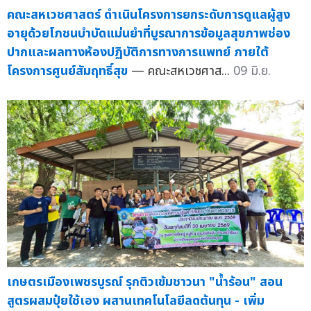
คณะสหเวชศาสตร์ ดำเนินโครงการยกระดับการดูแลผู้สูง
อายุด้วยโภชนบำบัดแม่นยำที่บูรณาการข้อมูลสุขภาพช่อง
ปากและผลทางห้องปฏิบัติการทางการแพทย์ ภายใต้
โครงการศูนย์สัมฤทธิ์สุข
— คณะสหเวชศาส...
09 มิ.ย.
เกษตรเมืองเพชรบูรณ์ รุกติวเข้มชาวนา "น้ำร้อน" สอน
สูตรผสมปุ๋ยใช้เอง ผสานเทคโนโลยีลดต้นทุน - เพิ่ม