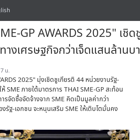
lish
SME-GP AWARDS 2025" เชิดชู
่าทางเศรษฐกิจกว่าเจ็ดแสนล้านบ
7 น.
S 2025" มุ่งเชิดชูเกียรติ 44 หน่วยงานรัฐ-
าดให้ SME ภายใต้มาตรการ THAI SME-GP สะท้อน
รจัดซื้อจัดจ้างจาก SME คิดเป็นมูลค่ากว่า
องรัฐ-เอกชน จะหนุนเสริม SME ให้เติบโตมั่นคง