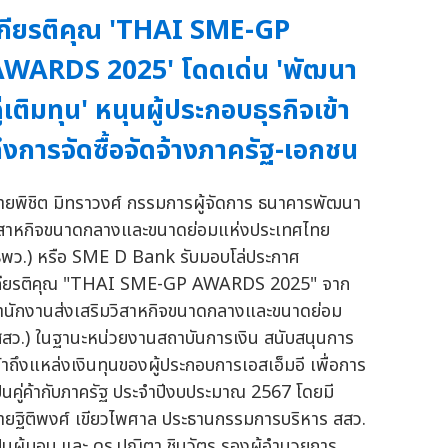
กียรติคุณ 'THAI SME-GP
WARDS 2025' โดดเด่น 'พัฒนา
ู่เติมทุน' หนุนผู้ประกอบธุรกิจเข้า
ึงการจัดซื้อจัดจ้างภาครัฐ-เอกชน
ายพิชิต มิทราวงศ์ กรรมการผู้จัดการ ธนาคารพัฒนา
ิสาหกิจขนาดกลางและขนาดย่อมแห่งประเทศไทย
ธพว.) หรือ SME D Bank รับมอบโล่ประกาศ
กียรติคุณ "THAI SME-GP AWARDS 2025" จาก
ำนักงานส่งเสริมวิสาหกิจขนาดกลางและขนาดย่อม
สสว.) ในฐานะหน่วยงานสถาบันการเงิน สนับสนุนการ
ข้าถึงแหล่งเงินทุนของผู้ประกอบการเอสเอ็มอี เพื่อการ
ป็นคู่ค้ากับภาครัฐ ประจำปีงบประมาณ 2567 โดยมี
ายฐิติพงศ์ เขียวไพศาล ประธานกรรมการบริหาร สสว.
ป็นผู้มอบ และ ดร.ปณิตา ชินวัตร รองผู้อำนวยการ