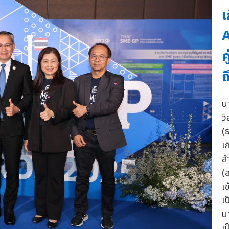
เ
A
ค
ถ
น
ว
(
เ
ส
(
เ
เ
น
เ