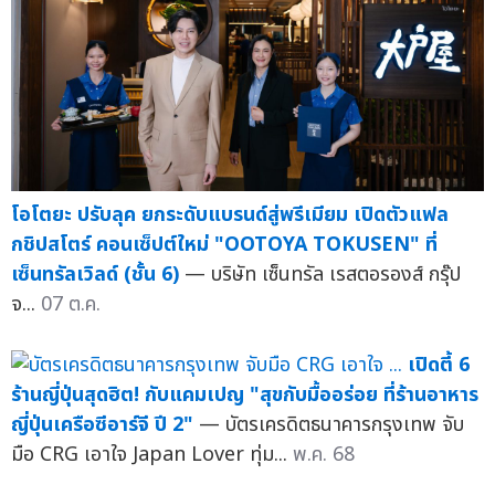
โอโตยะ ปรับลุค ยกระดับแบรนด์สู่พรีเมียม เปิดตัวแฟล
กชิปสโตร์ คอนเซ็ปต์ใหม่ "OOTOYA TOKUSEN" ที่
เซ็นทรัลเวิลด์ (ชั้น 6)
— บริษัท เซ็นทรัล เรสตอรองส์ กรุ๊ป
จ...
07 ต.ค.
เปิดตี้ 6
ร้านญี่ปุ่นสุดฮิต! กับแคมเปญ "สุขกับมื้ออร่อย ที่ร้านอาหาร
ญี่ปุ่นเครือซีอาร์จี ปี 2"
— บัตรเครดิตธนาคารกรุงเทพ จับ
มือ CRG เอาใจ Japan Lover ทุ่ม...
พ.ค. 68