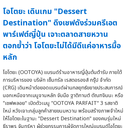
โอโตยะ เดินเกม "Dessert
Destination" ดึงเชฟดังร่วมครีเอต
พาร์เฟต์ญี่ปุ่น เจาะตลาดสายหวาน
ตอกย้ำว่า โอโตยะไม่ได้มีดีแค่อาหารมื้อ
หลัก
โอโตยะ (OOTOYA) แบรนด์ร้านอาหารญี่ปุ่นต้นตำรับ ภายใต้
การบริหารของ บริษัท เซ็นทรัล เรสตอรองส์ กรุ๊ป จำกัด
(CRG) เดินหน้าต่อยอดแบรนด์ผ่านกลยุทธ์ขยายประสบการณ์
นอกเหนือจากเมนูจานหลัก จับมือ ฐาติกานต์ ตัณฑจินนะ หรือ
"เชฟพลอย" เปิดตัวเมนู "OOTOYA PARFAIT" 3 รสชาติ
ใหม่ หวังเจาะกลุ่มลูกค้าสายขนมหวาน พร้อมสร้างภาพจำใหม่
ให้โอโตยะในฐานะ "Dessert Destination" ของคนรุ่นใหม่
ธีราพร จันทร์หา ผู้ช่วยกรรมการผู้จัดการใหญ่แบรนด์โอโตยะ