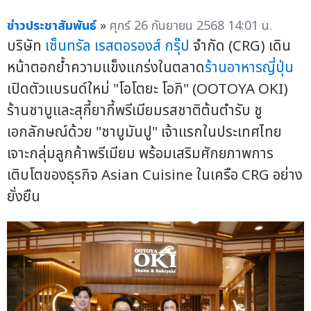
ข่าวประชาสัมพันธ์
»
ศุกร์ 26 กันยายน 2568 14:01 น.
บริษัท
เซ็นทรัล เรสตอรองส์ กรุ๊ป
จำกัด (CRG) เดิน
หน้าตอกย้ำความแข็งแกร่งในตลาด
ร้านอาหารญี่ปุ่น
เปิดตัวแบรนด์ใหม่ "โอโตยะ โอกิ" (OOTOYA OKI)
ร้านชาบูและสุกี้ยากี้พรีเมียมรสชาติต้นตำรับ ชู
เอกลักษณ์ด้วย "ชาบูมันปู" เจ้าแรกในประเทศไทย
เจาะกลุ่มลูกค้าพรีเมียม พร้อมเสริมศักยภาพการ
เติบโตของธุรกิจ Asian Cuisine ในเครือ CRG อย่าง
ยั่งยืน