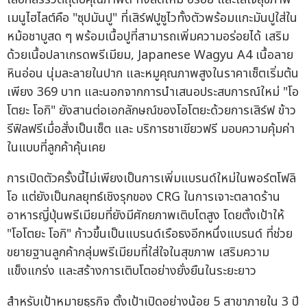
เมนูไฮไลต์คือ "ซุปมันปู" ที่เสิร์ฟปูซูไวทั้งตัวพร้อมแกะมันปูใส่ใน
หม้อชาบูสด ๆ พร้อมเนื้อปูที่สามารถเพิ่มความอร่อยได้ เสริม
ด้วยเนื้อปลาเกรดพรีเมียม, Japanese Wagyu A4 เนื้อลาย
หินอ่อน นุ่มละลายในปาก และหมูคุณภาพสูงในราคาเซ็ตเริ่มต้น
เพียง 369 บาท และนอกจากการนำเสนอประสบการณ์ใหม่ "โอ
โตยะ โอกิ" ยังสานต่อเอกลักษณ์ของโอโตยะด้วยการเสิร์ฟ ข้าว
รีฟิลฟรีเมื่อสั่งเป็นเซ็ต และ บริการชาเขียวฟรี มอบความคุ้มค่า
ในแบบที่ลูกค้าคุ้นเคย
การเปิดตัวครั้งนี้ไม่เพียงเป็นการเพิ่มแบรนด์ใหม่ในพอร์ตโฟลิ
โอ แต่ยังเป็นกลยุทธ์เชิงรุกของ CRG ในการเจาะตลาดร้าน
อาหารญี่ปุ่นพรีเมียมที่ยังมีศักยภาพเติบโตสูง โดยตั้งเป้าให้
"โอโตยะ โอกิ" ก้าวขึ้นเป็นแบรนด์เรือธงอีกหนึ่งแบรนด์ ที่ช่วย
ขยายฐานลูกค้ากลุ่มพรีเมียมที่ใส่ใจในสุขภาพ เสริมความ
แข็งแกร่ง และสร้างการเติบโตอย่างยั่งยืนในระยะยาว
สำหรับเป้าหมายธุรกิจ ตั้งเป้าเปิดอย่างน้อย 5 สาขาภายใน 3 ปี