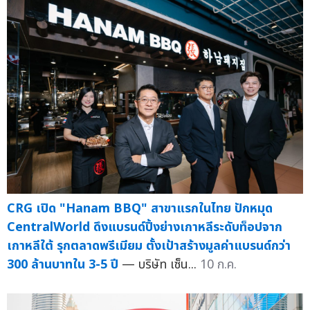
CRG เปิด "Hanam BBQ" สาขาแรกในไทย ปักหมุด
CentralWorld ดึงแบรนด์ปิ้งย่างเกาหลีระดับท็อปจาก
เกาหลีใต้ รุกตลาดพรีเมียม ตั้งเป้าสร้างมูลค่าแบรนด์กว่า
300 ล้านบาทใน 3-5 ปี
— บริษัท เซ็น...
10 ก.ค.