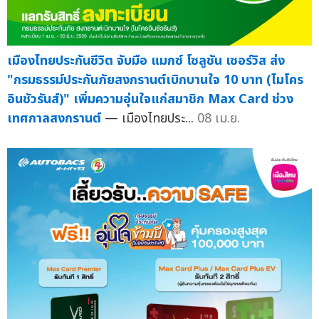
เมืองไทยประกันชีวิต จับมือ แมกซ์ โซลูชัน เซอร์วิส ส่ง
"กรมธรรม์ประกันภัยสงกรานต์เบิกบานใจ 10 บาท (ไมโคร
อินชัวรันส์)" เพิ่มความอุ่นใจแก่สมาชิก Max Card ช่วง
เทศกาลสงกรานต์
— เมืองไทยประ...
08 เม.ย.