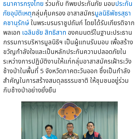
ธนาคารกรุงไทย
ร่วมกับ ทิพยประกันภัย มอบ
ประกัน
ภัยอุบัติเหตุ
กลุ่มคุ้มครอง อาสาสมัคร
มูลนิธิพัชรสุธา
คชานุรักษ์
ในพระบรมราชูปถัมภ์ โดยได้รับเกียรติจาก
พลเอก
เฉลิมชัย สิทธิสาท
องคมนตรีในฐานะประธาน
กรรมการบริหารมูลนิธิฯ เป็นผู้แทนรับมอบ เพื่อสร้าง
ขวัญกำลังใจและเป็นหลักประกันความปลอดภัยใน
ระหว่างการปฏิบัติงานให้แก่กลุ่มอาสาสมัครเฝ้าระวัง
ช้างป่าในพื้นที่ 5 จังหวัดภาคตะวันออก ซึ่งเป็นกำลัง
สำคัญในการสร้างสมดุลธรรมชาติ ให้ชุมชนอยู่ร่วม
กับช้างป่าอย่างยั่งยืน