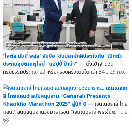
'โลตัส มันนี่ พลัส' จับมือ 'ชับบ์สามัคคีประกันภัย' เปิดตัว
ประกันอุบัติเหตุใหม่ "แฮปปี้ ป๊าม้า"
— ตั้งเป้าจำนวน
กรมธรรม์ประกันภัยสำหรับครอบครัวเติบโตกว่า 34...
23 ก.ย.
เจนเนอรา
ลี่ ไทยแลนด์ สนับสนุนงาน "Generali Presents
Khaokho Marathon 2025" สู่ปีที่ 6
— เจนเนอราลี่ ไทย
แลนด์ สนับสนุนงานวิ่งมาราธอน "เจนเนอราลี่ พรีเซ้นต์...
มิ.ย.
68