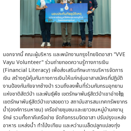
นอกจากนี้ คณะผู้บริหาร และพนักงานกรุงไทยจิตอาสา "VVE
Vayu Volunteer" ร่วมถ่ายทอดความรู้ทางการเงิน
(Financial Literacy) เพื่อส่งเสริมทักษะการบริหารจัดการ
เงิน สร้างภูมิคุ้มกันทางการเงินให้แก่กลุ่มอาสาสมัครที่ปฏิบัติ
งานป้องกันภัยจากช้างป่า รวมถึงลงพื้นที่ร่วมกับกรมอุทยาน
แห่งชาติสัตว์ป่า และพันธุ์พืช เขตรักษาพันธุ์สัตว์ป่าเขาอ่างฤๅไน
เขตรักษาพันธุ์สัตว์ป่าเขาสอยดาว สถาบันสารสนเทศทรัพยากร
น้ำ(องค์การมหาชน) เครือข่ายชุมชนและเยาวชนหมู่บ้านคชานุ
รักษ์ รวมทั้งภาคีเครือข่าย จัดกิจกรรมจิตอาสา ปรับปรุงแหล่ง
อาหาร แหล่งน้ำ ทำโป่งเทียม และหว่านเมล็ดปลูกแปลงทุ่ง