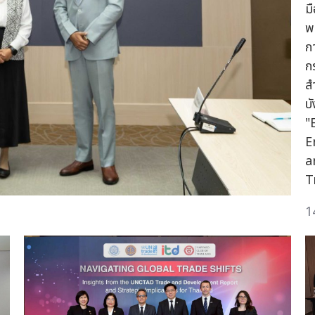
ม
พ
ก
ก
ส
บ
"
E
a
T
1