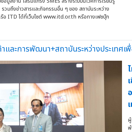
อมูลงาน เสริมแกร่ง SMEs สร้างระบบนิเวศการเรียนรู้
มถึงข่าวสารและกิจกรรมอื่น ๆ ของ สถาบันระหว่าง
อ ITD ได้ที่เว็บไซต์ www.itd.or.th หรือทางเฟซบุ๊ก
ค้าและการพัฒนา+สถาบันระหว่างประเทศเพื่อ
ไ
เ
อ
แ
ผ
พ