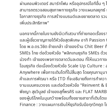
ผ่านคอมพิวเตอร์ สมาร์ทโฟน หรืออุปกรณ์ไอทีอื่น ๆ ไ
สามารถตรวจสอบสุขภาพทางธุรกิจ วางแผนกลยุทธ์ และป
โอกาสทางธุรกิจ การสร้างแบรนด์และขยายตลาด รวมถึง
เพิ่มประสิทธิภาพ"
นอกจากนี้ภายในงานยังมีเวทีเสวนาที่ถ่ายทอดเรื่องร
และผู้เชี่ยวชาญภายใต้หัวข้อสุดพิเศษ อาทิ Passion t
โดย พ.อ.ดร.วิชิต ซ้ายเกล้า เจ้าของร้าน Chit Beer
SMEs ไทย ต่อด้วยหัวข้อ "พลิกเกมธุรกิจ SMEs ด้วย
ม่วงทำ เจ้าของเพจการตลาดวันละตอน ที่ให้แนวทางการ
โฉมธุรกิจ ต่อเนื่องด้วยหัวข้อ Scale Up Culture : 
Anywhere เพื่อการเติบโตที่ไม่สิ้นสุด โดยคุณภาน
ค้าและการพัฒนา หรือ ITD ที่จะอธิบายถึงการทำความร
งานแบบครบวงจร และต่อด้วยหัวข้อ "Reinvent & Ex
พีชญา สุขวิบูลย์ เจ้าของสุกี้พรศิริ และ FLAT MARBE
ของผู้บริโภคในมุมกว้างพร้อมทั้งขยายสาขาที่เติบโต
Finance : วางแผนการเงินให้ธุรกิจรับมือทุกวิกฤต โ