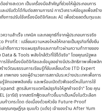
ด้อย่างสะดวก เป็นเครื่องมือสำคัญที่ช่วยให้ผู้ประกอบการ
รับตัวได้ทันต่อสถานการณ์ การวิเคราะห์ข้อมูลเพื่อสร้าง
การปรับใช้เครื่องมือดิจิทัลและ AI เพื่อช่วยลดต้นทุนและ
าวความสำเร็จ เทคนิค และกลยุทธ์ที่จากผู้ประกอบการจริง
o Profit : เปลี่ยนความหลงใหลให้กลายเป็นธุรกิจที่ยั่งยืน
 ที่เล่าถึงการวางแผนธุรกิจและการก้าวผ่านความท้าทายของ
 Data & Tools พลังใกล้ตัวที่ใช้ได้จริง" โดยคุณณัฐพล
ใช้เครื่องมือดิจิทัลและข้อมูลอย่างมีประสิทธิภาพเพื่อพลิก
สร้างวัฒนธรรมการเรียนรู้ที่ขับเคลื่อนด้วย ITD Expert
ุมาส เทพทอง รองผู้อำนวยการสถาบันระหว่างประเทศเพื่อการ
ู้จักแอพพลิเคชั่น และพร้อมเปิดตัวฟีเจอร์ใหม่ในการใช้
pand: สูตรลับการแตกไลน์ธุรกิจให้ลูกค้าจดจำ" โดย คุณ
L (อารีย์) จากสตรีทฟู้ดจนก้าวขึ้นมาเป็นหนึ่งในตัวเลือก
แบบก้าวกระโดด ต่อเนื่องด้วยหัวข้อ Future-Proof
ดยคุณกฤษฏิ์กุล ชุมแก้ว (แต๋ง) เจ้าของร้าน After Yum