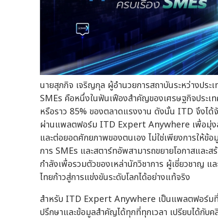
นายสุภกิจ เจริญกุล ผู้อำนวยการสถาบันระหว่างประเ
SMEs คือหนึ่งในฟันเฟืองสำคัญของเศรษฐกิจประเทศ
หรือราว 85% ของตลาดแรงงาน ดังนั้น ITD จึงได้จั
ผ่านแพลตฟอร์ม ITD Expert Anywhere เพื่อมุ่งส่ง
และต่อยอดศักยภาพของตนเอง ไม่ใช่เพียงการให้ข้อมูลก
การ SMEs และสตาร์ทอัพสามารถขยายโอกาสและสร้าง
กำลังเพื่อรวมตัวของเหล่านักวิชาการ ผู้เชี่ยวชาญ แ
ไทยก้าวสู่การแข่งขันระดับโลกได้อย่างแท้จริง
สำหรับ ITD Expert Anywhere เป็นแพลตฟอร์มที่ ITD
ปรึกษาและข้อมูลสำคัญได้ทุกที่ทุกเวลา เปรียบได้กับค