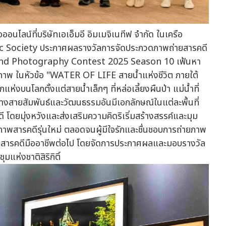
อนไลน์ที่บริษัทเอเอ็มอี อิมเมจิเนทีฟ จำกัด ในเครือ
phic Society ประกาศผลรางวัลการจัดประกวดภาพถ่ายสารคดี
land Photography Contest 2025 Season 10 เฟ้นหา
0 ภาพ ในหัวข้อ "WATER OF LIFE สายน้ำแห่งชีวิต ภายใต้
แห่งบนโลกตั้งแต่สายน้ำเล็กๆ ที่หล่อเลี้ยงผืนป่า แม่น้ำที่
้างสายสัมพันธ์และวัฒนธรรมอันมีเอกลักษณ์ในแต่ละพื้นที่
 โดยมุ่งหวังและส่งเสริมความคิดริเริ่มสร้างสรรค์และมุม
ภาพสารคดีรุ่นใหม่ ตลอดจนผู้มีใจรักและชื่นชอบการถ่ายภาพ
ภาพสารคดีมืออาชีพต่อไป โดยจัดการประกาศผลและมอบรางวัล
แห่งชาติสิริกิติ์