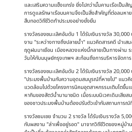
และเสริมความแข็งแกร่ง ยิ่งไปกว่านั้นคานเรือเป็นส
การดูแลรักษาเรือบนคานจึงเป็นสิ่งสำคัญที่ต่อลม
สืบทอดวิถีชีวิตทำประมงอย่างยั่งยืน
รางวัลรองชนะเลิศอันดับ 1 ได้รับเงินรางวัล 30,000
งาน "ระหว่างทางถึงปลายน้ำ" แนวคิดสารคดี นำเสนอ กร
ฤดูฝนมาเยือน เมืองหลวงแห่งนี้กลายเป็นทางผ่าน ระห
วันให้กับมนุษย์กรุงเทพฯ สะท้อนถึงการบริหารจัดกา
รางวัลรองชนะเลิศอันดับ 2 ได้รับเงินรางวัล 20,00
"ประมงพื้นบ้านกับความอุดมสมบูรณ์ที่หายไป" แนวคิ
แวดล้อมไปด้วยโครงการนิคมอุตสาหกรรมเติบโตขึ้นแล
หากินของสัตว์น้ำนานาชนิด เมื่อระบบนิเวศเดิมเสียส
ของชาวประมงพื้นบ้านต้องปรับตัวเข้ากับสถานการณ์ที่เ
รางวัลชมเชย จำนวน 2 รางวัล ได้รับเงินรางวัล 5,00
กับผลงาน "ล่าเพื่ออยู่รอด" มาจากวิถีชีวิตของหมู่บ้