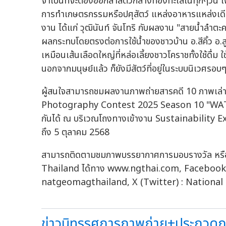
จำเป็นที่จะต้องออกล่าสัตว์กลางท้องทะเลในทุกๆวัน เพ
การทำเกษตรกรรมหรือปศุสัตว์ แหล่งอาหารแหล่งเดีย
งาน ได้แก่ วุฒินันท์ จันโทริ กับผลงาน "สายน้ำลำต
ผลกระทบโดยตรงต่อการใช้น้ำของชาวบ้าน อ.สีคิ้ว อ.สู
เหมือนเส้นเลือดใหญ่ที่หล่อเลี้ยงชาวโคราชทั้งใช้ดื
นอกจากมนุษย์แล้ว ก็ยังมีสัตว์ที่อยู่ในระบบนิเวศรอบๆ
ผู้สนใจสามารถชมผลงานภาพถ่ายสารคดี 10 ภาพเล่
Photography Contest 2025 Season 10 "WATER 
กันได้ ณ บริเวณโถงทางเข้างาน Sustainability Expo 2
ถึง 5 ตุลาคม 2568
สามารถติดตามชมภาพบรรยากาศการมอบรางวัล หรือ
Thailand ได้ทาง www.ngthai.com, Facebook 
natgeomagthailand, X (Twitter) : Nationa
ข่าวนิทรรศการภาพถ่าย+ประกวดภาพ