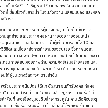
 สายน้ำแห่งชีวิต" เชิญชวนให้ถ่ายทอดพลัง ความงาม และ
ีวิตที่เชื่อมโยงกับสายน้ำ ไปจนถึงความเปลี่ยนแปลง และผลก
่างอิสระ
คัดเลือกจากคณะกรรมการผู้ทรงคุณวุฒิ โดยได้มีการคัด
ลงานสุดท้าย และประกาศผลผ่านทางช่องทางออนไลน์ (
aphic Thailand) จากนั้นผู้ผ่านเข้ารอบทั้ง 10 ผล
ธีคิดและเบื้องหลังการทำงานของตนเอง ซึ่งภาพแต่ละ
้ฟังออกเดินทางเพื่อไปพบความหมายของสายน้ำในแบบของตัว
ะกอบทางศิลปะของภาพถ่าย ความคิดริเริ่มสร้างสรรค์ และ
รมีคุณสมบัติของ "ภาพถ่ายสารคดี" ที่ร้อยเรียงและเล่า
ข้นจนได้ผู้ชนะรางวัลต่างๆ ตามลำดับ
 บาท พร้อมประกาศนียบัตร ได้แก่ ชัญญา ธนภัทร์มงคล กับผล
มชน" แนวคิดสารคดี นำเสนอความสำคัญของ "คานเรือ" ที่
คัญที่หล่อเลี้ยงชุมชนริมน้ำจากรุ่นสู่รุ่น คานเรือคือประตู
็นสถานที่ซึ่งเรือประมงผู้กล้าท้าคลื่นลมได้พักพิง ซ่อมแซม