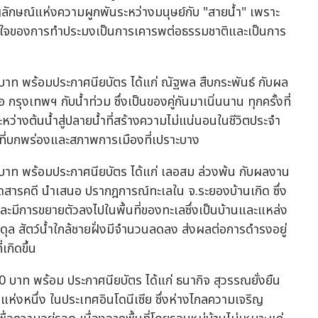
ัญลักษณ์แห่งความผูกพันระหว่างมนุษย์กับ "สายน้ำ" เพราะ
หายใจของการทำประมงเป็นการเคารพต่อธรรมชาติและเป็นการ
 บาท พร้อมประกาศนียบัตร ได้แก่ ณัฐพล สืบกระพันธ์ กับผล
ุงเทพฯ กับน้ำท่วม ซึ่งเป็นของคู่กันมาเนิ่นนาน ทุกครั้งที่
ว่างต้นน้ำสู่ปลายน้ำที่สร้างความไม่แน่นอนในชีวิตประจำ
รที่บกพร่องและสภาพการเมืองที่เปราะบาง
0 บาท พร้อมประกาศนียบัตร ได้แก่ เลอสม ล่วงพ้น กับผลงาน
ดสารคดี นำเสนอ ปรากฎการณ์ทะเลใน จ.ระยองบ้านเกิด ซึ่ง
ะมีการขยายตัวลงไปในพื้นที่ของทะเลซึ่งเป็นบ้านและแหล่ง
มดุล สัตว์น้ำใกล้ชายฝั่งมีจำนวนลดลง ส่งผลต่อการดำรงอยู่
กิดขึ้น
0 บาท พร้อม ประกาศนียบัตร ได้แก่ ธนากิจ สุวรรณยั่งยืน
านแห่งหนึ่ง ในประเทศอินโดนีเซีย ซึ่งห่างไกลความเจริญ