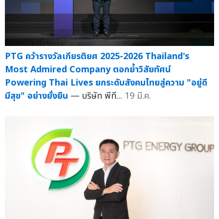
PTG คว้ารางวัลเกียรติยศ 2025-2026 Thailand's
Most Admired Company ตอกย้ำวิสัยทัศน์
Powering Thai Lives ยกระดับสังคมไทยสู่ความ "อยู่ดี
มีสุข" อย่างยั่งยืน
— บริษัท พีที...
19 มี.ค.