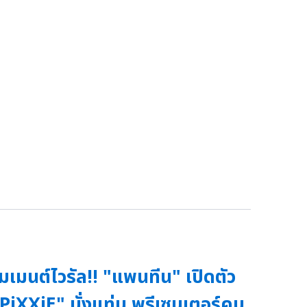
มเมนต์ไวรัล!! "แพนทีน" เปิดตัว
PiXXiE" นั่งแท่น พรีเซนเตอร์คน