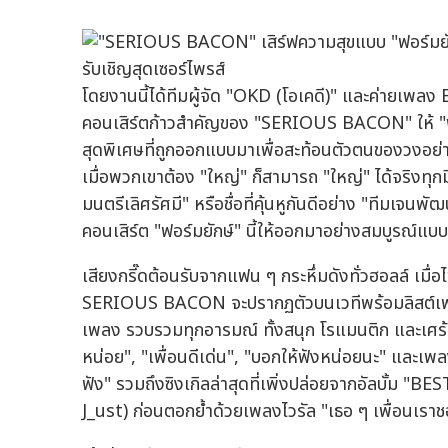
โดยงานนี้ได้ทีมผู้จัด "OKD (โอเคดี)" และค่ายเ
คอนเสิร์ตก้าวสำคัญของ "SERIOUS BACON" ให้ "ฟอร์มย
สุดพิเศษที่ถูกออกแบบมาเพื่อสะท้อนตัวตนของวงอ
เมื่อพวกเขาต้อง "ใหญ่" ก็สามารถ "ใหญ่" ได้จริงทุก
มนตรีเลิศรัศมี" หรือชื่อที่คุ้นหูกันดีอย่าง "ที
คอนเสิร์ต "ฟอร์มยักษ์" นี้ให้ออกมาอย่างสมบูรณ์แบบ
เสียงกรี๊ดต้อนรับจากแฟน ๆ กระหึ่มดังทั่วฮอลล์ เมื่อ
SERIOUS BACON จะปรากฏตัวบนเวทีพร้อมลิสต์เพลง
เพลง รวบรวมทุกอารมณ์ ทั้งสนุก โรแมนติก และเศร้าจา
หน่อย", "เพื่อนดีเด่น", "บอกให้ฟังหน่อยนะ" และเพล
ฟัง" รวมถึงซิงเกิลล่าสุดที่เพิ่งปล่อยจากอัลบั้ม
J_ust) ก่อนตอกย้ำด้วยเพลงไวรัล "เธอ ๆ เพื่อนเราชอบ