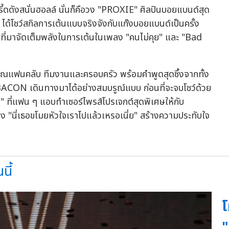
กรี้ดดังสนั่นฮอลล์ นั่นก็คือวง "PROXIE" ศิลปินบอยแบนด์สุด
" ได้โชว์สกิลการเต้นแบบจริงจังกับแก๊งบอยแบนด์เป็นครั้ง
 ที่มาจัดเต็มพลังในการเต้นในเพลง "คนไม่คุย" และ "Bad
บคุณแฟนคลับ ทีมงานและครอบครัว พร้อมคำพูดสุดซึ้งจากทั้ง
ACON เดินทางมาได้อย่างสมบรูณ์แบบ ก่อนที่จะจบโชว์ด้วย
" ที่แฟน ๆ แอบทำเซอร์ไพรส์โปรเจกต์สุดพิเศษให้กับ
นี่เธอขโมยหัวใจเราไปแล้วเหรอเนี่ย" สร้างความประทับใจ
นี้
โ
"