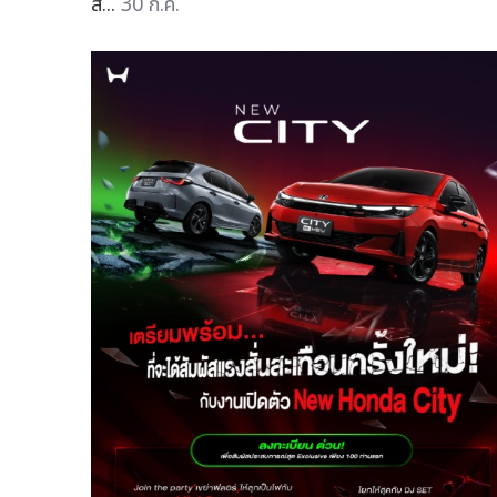
ส...
30 ก.ค.