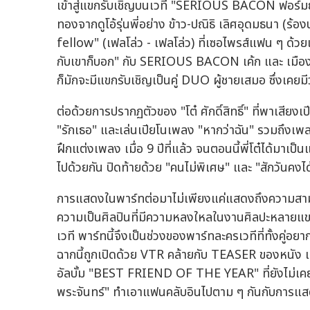
เข้าสู่แขกรับเชิญบนเวที "SERIOUS BACON ฟอร์
ทองจากดูโอ้รุ่นพี่อย่าง ข้าว-ปณิธิ เลิศอุดมธนา (ร้
fellow" (เฟลโล่ว - เฟลโล่ว) ที่เซอไพรส์แฟน ๆ ด้ว
กับเขาก็บอก" กับ SERIOUS BACON เค้ก และ เมือง 
ก็มักจะมีแขกรับเชิญเป็นคู่ DUO ผู้ชายเสมอ ซึ
ต่อด้วยการปรากฏตัวของ "โต๋ ศักดิ์สิทธิ์" ที่พาเสี
"รักเธอ" และเล่นเปียโนเพลง "หากว่าฉัน" รวมถึงเพลง "
ฝึกแต่งเพลง เมื่อ 9 ปีที่แล้ว จนตอนนี้พี่โต๋ได้มาเป
ไปด้วยกัน ปิดท้ายด้วย "คนไม่พิเศษ" และ "สักวันคงไ
การแสดงในพาร์ทต่อมาไม่เพียงแค่แสดงถึงความส
ความเป็นศิลปินที่มีความหลงใหลในงานศิลปะหลายแขน
เวที พาร์ทนี้จึงเป็นช่วงของพาร์ทละครเวทีที่ทั้งคู่อย
ฉากนี้ถูกเปิดด้วย VTR คล้ายกับ TEASER ของหนัง 
อัลบั้ม "BEST FRIEND OF THE YEAR" ที่ยังไม่เคยเ
พระจันทร์" ทำเอาแฟนคลับอินไปตาม ๆ กันกับการแสด