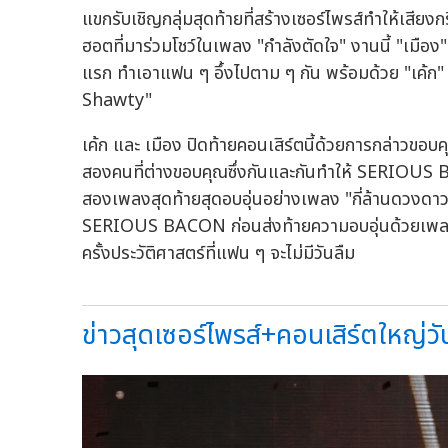
แขกรับเชิญกลุ่มสุดท้ายที่สร้างเซอร์ไพรส์ทำให้เสียง
ฮอตที่มาร่วมโชว์ในเพลง "กำลังตัดใจ" งานนี้ "เมือง
แรก ทำเอาแฟน ๆ อึ้งไปตาม ๆ กัน พร้อมด้วย "เค้ก"
Shawty"
เค้ก และ เมือง ปิดท้ายคอนเสิร์ตนี้ด้วยการกล่าวขอ
สองคนที่ต่างขอบคุณซึ่งกันและกันทำให้ SERIOUS B
สองเพลงสุดท้ายสุดอบอุ่นอย่างเพลง "กี่ล้านดวงดาว
SERIOUS BACON ก่อนส่งท้ายความอบอุ่นด้วยเพลง "
ครั้งประวัติศาสตร์ที่แฟน ๆ จะไม่มีวันลืม
ข่าวสุดเซอร์ไพรส์+คอนเสิร์ตใหญ่วัน