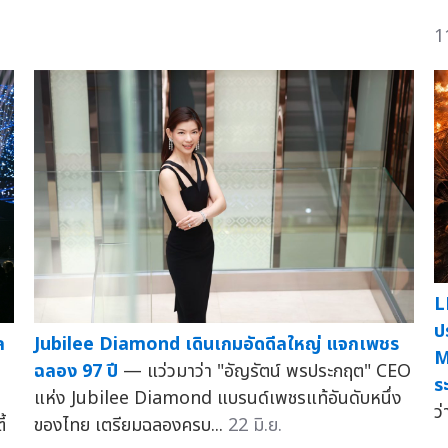
1
L
ป
ล
Jubilee Diamond เดินเกมอัดดีลใหญ่ แจกเพชร
M
ฉลอง 97 ปี
— แว่วมาว่า "อัญรัตน์ พรประกฤต" CEO
ร
แห่ง Jubilee Diamond แบรนด์เพชรแท้อันดับหนึ่ง
ว่
้
ของไทย เตรียมฉลองครบ...
22 มิ.ย.