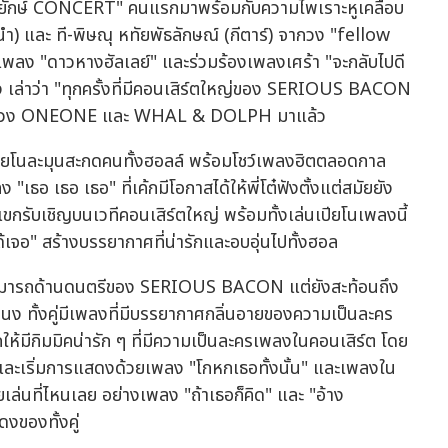
มยักษ์ CONCERT" คนแรกมาพร้อมกับความไพเราะหูเคลือบ
องนำ) และ ที-พิษณุ หทัยพัธลักษณ์ (กีตาร์) จากวง "fellow
ยเพลง "ดาวหางฮัลเลย์" และร่วมร้องเพลงเศร้า "จะกลับไปดี
เล่าว่า "ทุกครั้งที่มีคอนเสิร์ตใหญ่ของ SERIOUS BACON
่งเคยมีวง ONEONE และ WHAL & DOLPH มาแล้ว
ยงเปียโนละมุนสะกดคนทั้งฮอลล์ พร้อมโชว์เพลงฮิตตลอดกาล
เธอ เธอ เธอ" ที่เค้กมีโอกาสได้ให้พี่โต๋ฟังตั้งแต่สมัยยัง
็นแขกรับเชิญบนเวทีคอนเสิร์ตใหญ่ พร้อมทั้งเล่นเปียโนเพลงนี้
ด้เจอ" สร้างบรรยากาศที่น่ารักและอบอุ่นไปทั้งฮอล
ามารถด้านดนตรีของ SERIOUS BACON แต่ยังสะท้อนถึง
ง ทั้งคู่มีเพลงที่มีบรรยากาศกลิ่นอายของความเป็นละคร
ากให้มีกิมมิคน่ารัก ๆ ที่มีความเป็นละครเพลงในคอนเสิร์ต โดย
และเริ่มการแสดงด้วยเพลง "โกหกเธอทั้งนั้น" และเพลงใน
ล่นที่ไหนเลย อย่างเพลง "ถ้าเธอก็คิด" และ "อ้าง
งของทั้งคู่