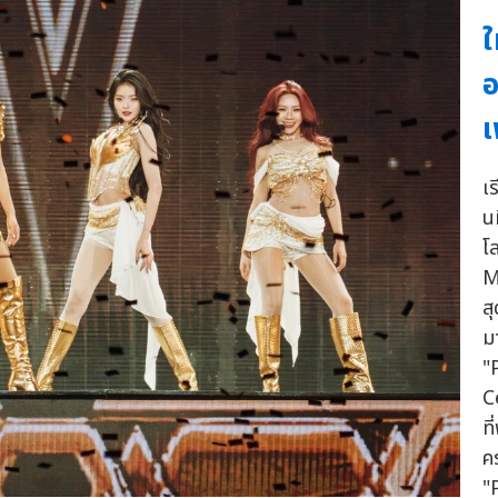
ใ
อ
เ
เ
น
โ
M
ส
ม
"
C
ท
ค
"