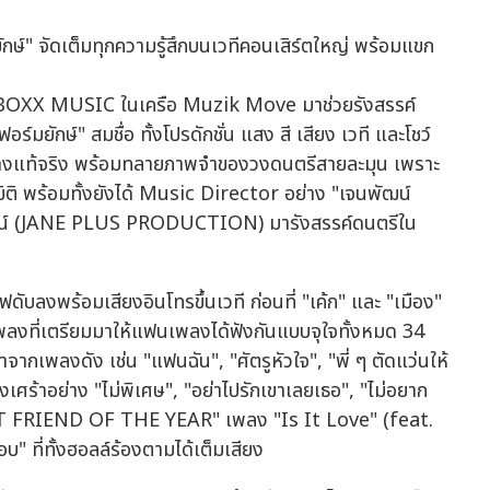
พลง BOXX MUSIC ในเครือ Muzik Move มาช่วยรังสรรค์
ักษ์" สมชื่อ ทั้งโปรดักชั่น แสง สี เสียง เวที และโชว์
ย่างแท้จริง พร้อมทลายภาพจำของวงดนตรีสายละมุน เพราะ
มิติ พร้อมทั้งยังได้ Music Director อย่าง "เจนพัฒน์
มเจนพัฒน์ (JANE PLUS PRODUCTION) มารังสรรค์ดนตรีใน
ไฟดับลงพร้อมเสียงอินโทรขึ้นเวที ก่อนที่ "เค้ก" และ "เมือง"
ที่เตรียมมาให้แฟนเพลงได้ฟังกันแบบจุใจทั้งหมด 34
กเพลงดัง เช่น "แฟนฉัน", "ศัตรูหัวใจ", "พี่ ๆ ตัดแว่นให้
งเศร้าอย่าง "ไม่พิเศษ", "อย่าไปรักเขาเลยเธอ", "ไม่อยาก
 "BEST FRIEND OF THE YEAR" เพลง "Is It Love" (feat.
" ที่ทั้งฮอลล์ร้องตามได้เต็มเสียง