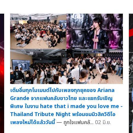
เต็มอิ่มทุกโมเมนต์ไปกับเพลงทุกยุคของ Ariana
Grande จากแฟนคลับชาวไทย และแขกรับเชิญ
พิเศษ ในงาน hate that i made you love me -
Thailand Tribute Night พร้อมชมมิวสิควิดีโอ
เพลงใหม่ได้แล้ววันนี้
— ถูกใจแฟนคลั...
02 มิ.ย.