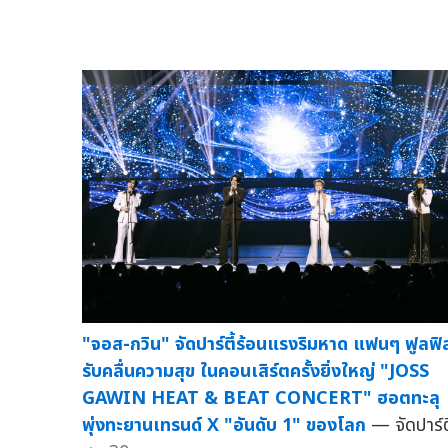
"จอส-กวิน" จัดปาร์ตี้ร้อนแรงริมหาด แฟนๆ ฟูลฟิ
รับคลื่นความสุข ในคอนเสิร์ตครั้งยิ่งใหญ่ "JOSS
GAWIN HEAT & BEAT CONCERT" ฮอตทะลุ
พุ่งทะยานเทรนด์ X "อันดับ 1" ของโลก
— จัดปาร์ตี