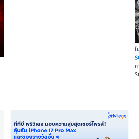
ไ
S
ก
ภ
จ
S