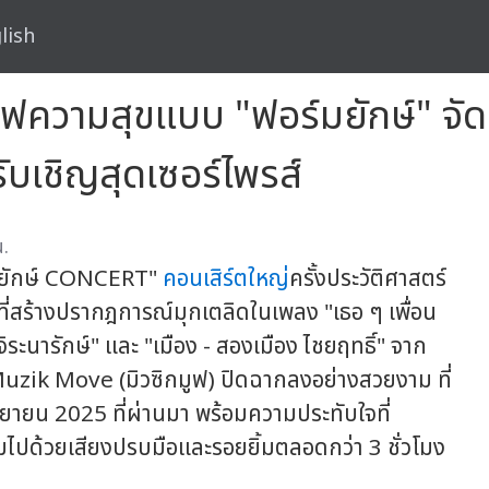
lish
วามสุขแบบ "ฟอร์มยักษ์" จัดเต
ับเชิญสุดเซอร์ไพรส์
.
มยักษ์ CONCERT"
คอนเสิร์ตใหญ่
ครั้งประวัติศาสตร์
่สร้างปรากฎการณ์มุกเตลิดในเพลง "เธอ ๆ เพื่อน
จิระนารักษ์" และ "เมือง - สองเมือง ไชยฤทธิ์" จาก
Muzik Move (มิวซิกมูฟ) ปิดฉากลงอย่างสวยงาม ที่
นยายน 2025 ที่ผ่านมา พร้อมความประทับใจที่
ไปด้วยเสียงปรบมือและรอยยิ้มตลอดกว่า 3 ชั่วโมง