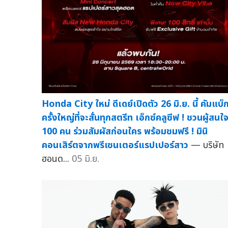
Honda City ใหม่ ดีเดย์เปิดตัว 26 มิ.ย. นี้ คัมแบ็
ครั้งใหญ่ที่จะสั่นทุกสตรีท เอ็กซ์คลูซีฟ ! ชวนผู้สนใ
100 คน ร่วมสัมผัสก่อนใคร พร้อมชมฟรี ! มินิ
คอนเสิร์ตจากพรีเซนเตอร์แรปเปอร์สาว
— บริษัท
ฮอนด...
05 มิ.ย.