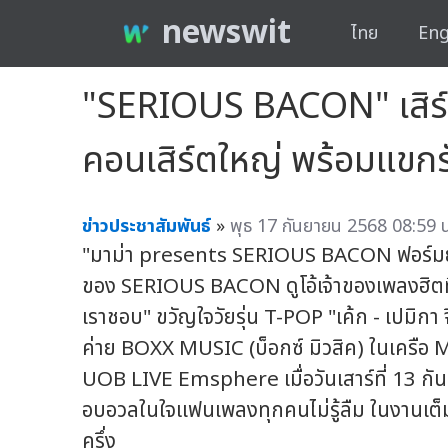
newswit
ไทย
Eng
"SERIOUS BACON" เสิร์ฟค
คอนเสิร์ตใหญ่ พร้อมแขกร
ข่าวประชาสัมพันธ์
»
พุธ 17 กันยายน 2568 08:59 น
"มาม่า presents SERIOUS BACON ฟอร์
ของ SERIOUS BACON ดูโอ้เจ้าของเพลงฮิตที
เราชอบ" ขวัญใจวัยรุ่น T-POP "เค้ก - เปมิกา 
ค่าย BOXX MUSIC (บ็อกซ์ มิวสิค) ในเครือ 
UOB LIVE Emsphere เมื่อวันเสาร์ที่ 13 กั
อบอวลในใจแฟนเพลงทุกคนไม่รู้ลืม ในงานเต็ม
ครึ่ง