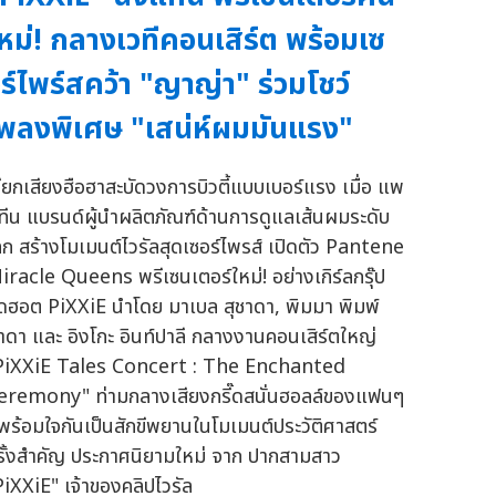
หม่! กลางเวทีคอนเสิร์ต พร้อมเซ
ร์ไพร์สคว้า "ญาญ่า" ร่วมโชว์
พลงพิเศษ "เสน่ห์ผมมันแรง"
รียกเสียงฮือฮาสะบัดวงการบิวตี้แบบเบอร์แรง เมื่อ แพ
ทีน แบรนด์ผู้นำผลิตภัณฑ์ด้านการดูแลเส้นผมระดับ
ลก สร้างโมเมนต์ไวรัลสุดเซอร์ไพรส์ เปิดตัว Pantene
iracle Queens พรีเซนเตอร์ใหม่! อย่างเกิร์ลกรุ๊ป
ุดฮอต PiXXiE นำโดย มาเบล สุชาดา, พิมมา พิมพ์
าดา และ อิงโกะ อินท์ปาลี กลางงานคอนเสิร์ตใหญ่
PiXXiE Tales Concert : The Enchanted
eremony" ท่ามกลางเสียงกรี๊ดสนั่นฮอลล์ของแฟนๆ
ี่พร้อมใจกันเป็นสักขีพยานในโมเมนต์ประวัติศาสตร์
รั้งสำคัญ ประกาศนิยามใหม่ จาก ปากสามสาว
PiXXiE" เจ้าของคลิปไวรัล