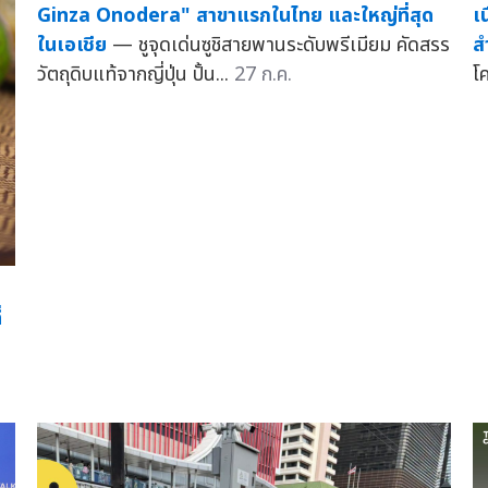
Ginza Onodera" สาขาแรกในไทย และใหญ่ที่สุด
เ
ในเอเชีย
— ชูจุดเด่นซูชิสายพานระดับพรีเมียม คัดสรร
ส
วัตถุดิบแท้จากญี่ปุ่น ปั้น...
27 ก.ค.
โ
่