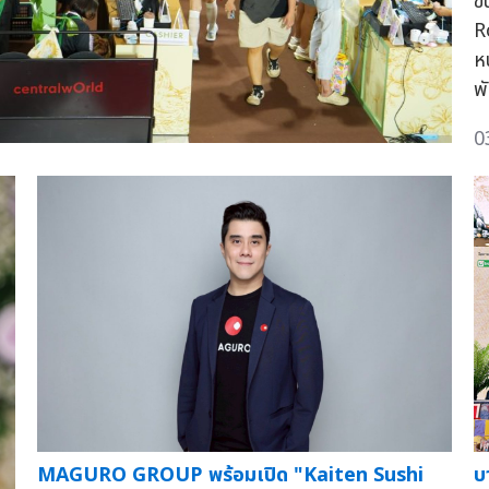
ข
R
ห
พ
0
MAGURO GROUP พร้อมเปิด "Kaiten Sushi
บ