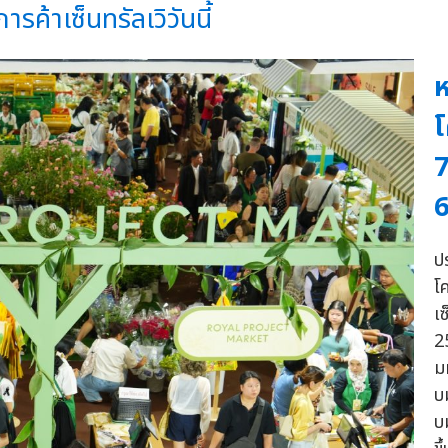
ารค้าเซ็นทรัลเวิวันนี้
ห
โ
7
6
ป
โ
เซ
2
ม
บ
บ