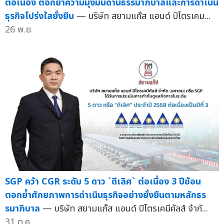
ต่อเนื่อง ตอกย้ำความมุ่งมั่นด้านธรรมาภิบาลและการดำเนิน
ธุรกิจโปร่งใสยั่งยืน
— บริษัท สยามแก๊ส แอนด์ ปิโตรเคม...
26 พ.ย.
SGP คว้า CGR ระดับ 5 ดาว `ดีเลิศ` ต่อเนื่อง 3 ปีซ้อน
ตอกย้ำศักยภาพการดำเนินธุรกิจอย่างยั่งยืนตามหลักธร
รมาภิบาล
— บริษัท สยามแก๊ส แอนด์ ปิโตรเคมีคัลส์ จำกั...
31 ต.ค.