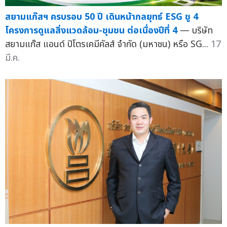
สยามแก๊สฯ ครบรอบ 50 ปี เดินหน้ากลยุทธ์ ESG ชู 4
โครงการดูแลสิ่งแวดล้อม-ชุมชน ต่อเนื่องปีที่ 4
— บริษัท
สยามแก๊ส แอนด์ ปิโตรเคมีคัลส์ จำกัด (มหาชน) หรือ SG...
17
มี.ค.