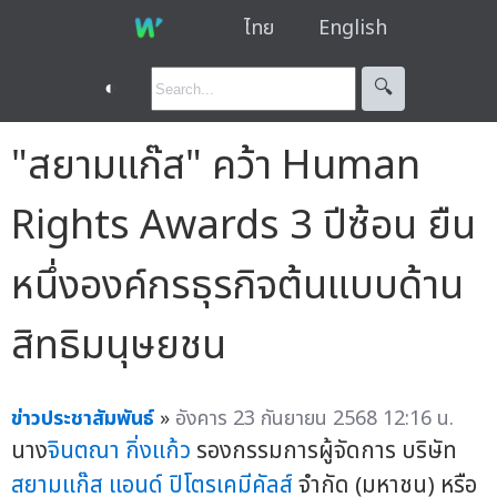
ไทย
English
◐
🔍︎
"สยามแก๊ส" คว้า Human
Rights Awards 3 ปีซ้อน ยืน
หนึ่งองค์กรธุรกิจต้นแบบด้าน
สิทธิมนุษยชน
ข่าวประชาสัมพันธ์
»
อังคาร 23 กันยายน 2568 12:16 น.
นาง
จินตณา กิ่งแก้ว
รองกรรมการผู้จัดการ บริษัท
สยามแก๊ส แอนด์ ปิโตรเคมีคัลส์
จำกัด (มหาชน) หรือ