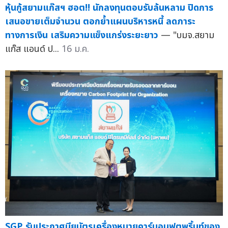
หุ้นกู้สยามแก๊สฯ ฮอต!! นักลงทุนตอบรับล้นหลาม ปิดการ
เสนอขายเต็มจำนวน ตอกย้ำแผนบริหารหนี้ ลดภาระ
ทางการเงิน เสริมความแข็งแกร่งระยะยาว
— "บมจ.สยาม
แก๊ส แอนด์ ป...
16 ม.ค.
SGP รับประกาศนียบัตรเครื่องหมายคาร์บอนฟุตพริ้นท์ของ