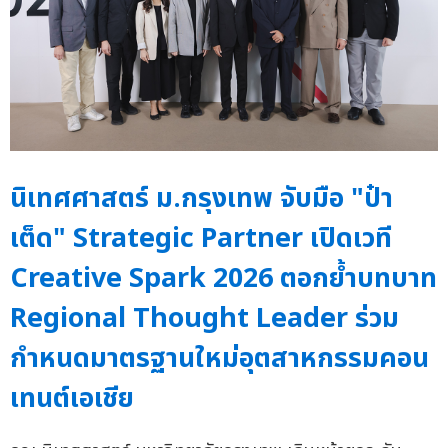
นิเทศศาสตร์ ม.กรุงเทพ จับมือ "ป๋า
เต็ด" Strategic Partner เปิดเวที
Creative Spark 2026 ตอกย้ำบทบาท
Regional Thought Leader ร่วม
กำหนดมาตรฐานใหม่อุตสาหกรรมคอน
เทนต์เอเชีย