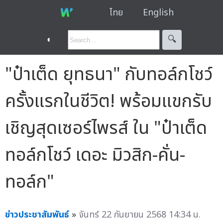
ไทย
English
◐
🔍︎
"ป๋าเต็ด ยุทธนา" กับทอล์กโชว์
ครั้งแรกในชีวิต! พร้อมแขกรับ
เชิญสุดเซอร์ไพรส์ ใน "ป๋าเต็ด
ทอล์กโชว์ เดอะ มิวสิก-คั่น-
ทอล์ก"
ข่าวประชาสัมพันธ์
»
จันทร์ 22 กันยายน 2568 14:34 น.