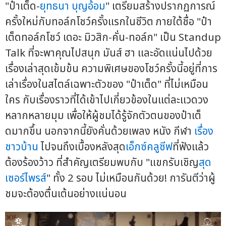
"ป๋าเต็ด-
ยุทธนา บุญอ้อม
" เตรียมสร้างปรากฏการณ์
ครั้งใหม่กับทอล์กโชว์ครั้งแรกในชีวิต ภายใต้ชื่อ "ป๋า
เต็ดทอล์กโชว์ เดอะ มิวสิก-คั่น-ทอล์ก" เป็น Standup
Talk ที่จะพาคุณไปสนุก มันส์ ฮา และอัดแน่นไปด้วย
เรื่องเล่าสุดเข้มข้น ความพิเศษของโชว์ครั้งนี้อยู่ที่การ
เล่าเรื่องในสไตล์เฉพาะตัวของ "ป๋าเต็ด" ที่ไม่เหมือน
ใคร กับเรื่องราวที่ได้เข้าไปเกี่ยวข้องในแต่ละแวดวง
หลากหลายมุม เพื่อให้ผู้ชมได้รู้จักตัวตนของป๋าเต็
ดมากขึ้น นอกจากนี้ยังคั่นด้วยเพลง หนัง กีฬา
เรื่อง
ชาวบ้าน
ไปจนถึงเบื้องหลังสุด
เอ็กซ์คลูซีฟ
ที่ฟังแล้ว
ต้องร้องว้าว ที่สำคัญเตรียมพบกับ "แขกรับเชิญ
สุด
เซอร์ไพรส์
" ทั้ง 2 รอบ ไม่เหมือนกันด้วย! การันตีว่าผู้
ชมจะต้องตื่นเต้นอย่างแน่นอน