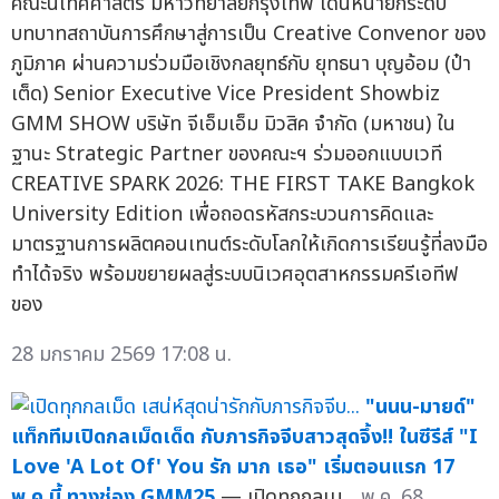
คณะนิเทศศาสตร์ มหาวิทยาลัยกรุงเทพ เดินหน้ายกระดับ
บทบาทสถาบันการศึกษาสู่การเป็น Creative Convenor ของ
ภูมิภาค ผ่านความร่วมมือเชิงกลยุทธ์กับ ยุทธนา บุญอ้อม (ป๋า
เต็ด) Senior Executive Vice President Showbiz
GMM SHOW บริษัท จีเอ็มเอ็ม มิวสิค จำกัด (มหาชน) ใน
ฐานะ Strategic Partner ของคณะฯ ร่วมออกแบบเวที
CREATIVE SPARK 2026: THE FIRST TAKE Bangkok
University Edition เพื่อถอดรหัสกระบวนการคิดและ
มาตรฐานการผลิตคอนเทนต์ระดับโลกให้เกิดการเรียนรู้ที่ลงมือ
ทำได้จริง พร้อมขยายผลสู่ระบบนิเวศอุตสาหกรรมครีเอทีฟ
ของ
28 มกราคม 2569 17:08 น.
"นนน-มายด์"
แท็กทีมเปิดกลเม็ดเด็ด กับภารกิจจีบสาวสุดจึ้ง!! ในซีรีส์ "I
Love 'A Lot Of' You รัก มาก เธอ" เริ่มตอนแรก 17
พ.ค.นี้ ทางช่อง GMM25
— เปิดทุกกลเม...
พ.ค. 68