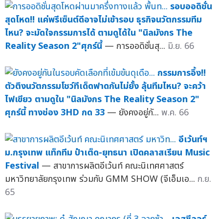
รอบออดิชั่น
สุดโหด!! แค่พรีเซ็นต์ดีอาจไม่เข้ารอบ ธุรกิจนวัตกรรมทีม
ไหน? จะมัดใจกรรมการได้ ตามดูได้ใน "นิลมังกร The
Reality Season 2"ศุกร์นี้
— การออดิชั่นสุ...
มิ.ย. 66
กรรมการอึ้ง!!
ตัวตึงนวัตกรรมโชว์ทีเด็ดฟาดกันไม่ยั้ง ลุ้นทีมไหน? จะคว้า
ไฟเขียว ตามดูใน "นิลมังกร The Reality Season 2"
ศุกร์นี้ ทางช่อง 3HD กด 33
— ยังคงอยู่กั...
พ.ค. 66
อีเว้นท์ฯ
ม.กรุงเทพ แท็กทีม ป๋าเต็ด-ยุทธนา เปิดคลาสเรียน Music
Festival
— สาขาการผลิตอีเว้นท์ คณะนิเทศศาสตร์
มหาวิทยาลัยกรุงเทพ ร่วมกับ GMM SHOW (จีเอ็มเอ...
ก.ย.
65