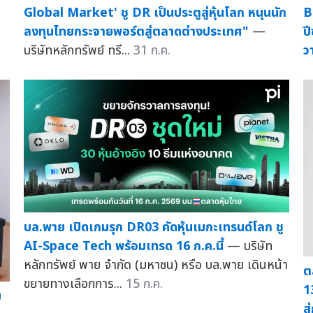
Global Market' ชู DR เป็นประตูสู่หุ้นโลก หนุนนัก
B
ลงทุนไทยกระจายพอร์ตสู่ตลาดต่างประเทศ"
—
ป
บริษัทหลักทรัพย์ ทรี...
31 ก.ค.
ว
บล.พาย เปิดเกมรุก DR03 คัดหุ้นเมกะเทรนด์โลก ชู
AI-Space Tech พร้อมเทรด 16 ก.ค.นี้
— บริษัท
หลักทรัพย์ พาย จำกัด (มหาชน) หรือ บล.พาย เดินหน้า
ต
ขยายทางเลือกการ...
15 ก.ค.
1
ม
ส