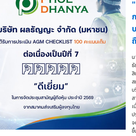
"
ก
บ
ถ
น
ธ
ส
ส
บ
ส
เ
ป
จ
ข