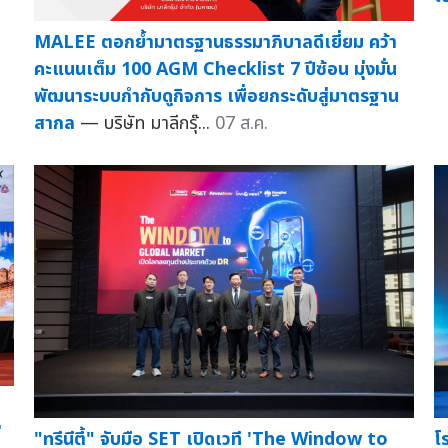
MALEE ตอกย้ำมาตรฐานธรรมาภิบาลดีเยี่ยม คว้า
คะแนนเต็ม 100 AGM Checklist 7 ปีซ้อน มุ่งมั่น
พัฒนาระบบกำกับดูกิจการ เพื่อยกระดับสู่มาตรฐาน
สากล
— บริษัท มาลีกรุ๊...
07 ส.ค.
่
"ทรีนีตี้" จับมือ SET เปิดเวที 'The Window to
โ