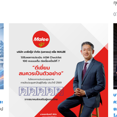
ท
0
บ
ละ
ค
อป
ย
โ