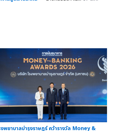
รงพยาบาลบำรุงราษฎร์ คว้ารางวัล Money &