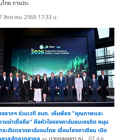
ุนไทย การประ
7 สิงหาคม 2569 17:33 น.
างจากฯ ร่วมเวที อบก. เห็นพ้อง "คุณภาพและ
วามน่าเชื่อถือ" คือหัวใจของคาร์บอนเครดิต หนุน
กระดับตลาดคาร์บอนไทย เชื่อมโยงอาเซียน เปิด
อกาสสู่ตลาดสากล
— นางกลอยตา ณ...
07 ส.ค.