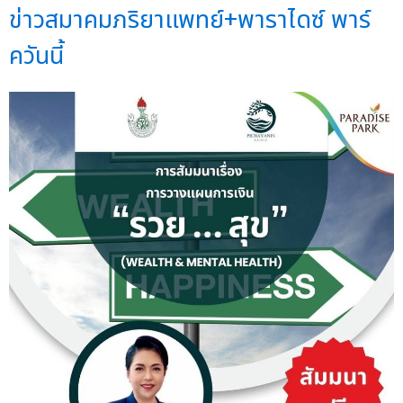
ข่าวสมาคมภริยาแพทย์+พาราไดซ์ พาร์
ควันนี้