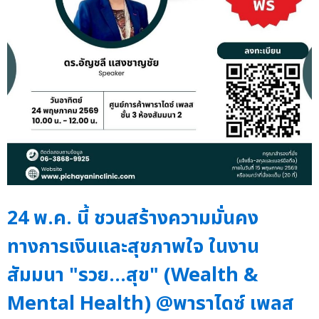
24 พ.ค. นี้ ชวนสร้างความมั่นคง
ทางการเงินและสุขภาพใจ ในงาน
สัมมนา "รวย…สุข" (Wealth &
Mental Health) @พาราไดซ์ เพลส