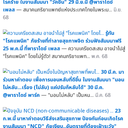
โรคร้าย ในงานสัมมนา "วัคซีน" 29 มิ.ย.นี้ @พาราไดซ์
เพลส
— สมาคมภริยาแพทย์แห่งประเทศไทยในพระบ...
มิ.ย.
68
รู้ทัน
"โรคแพนิค" ภัยร้ายที่ทำลายสุขภาพจิต ร่วมฟังสัมมนาฟรี
25 พ.ค.นี้ ที่พาราไดซ์ เพลส
— ความเครียดสะสม อาจนำไปสู่
"โรคแพนิค" โดยไม่รู้ตัว! สมาคมภริยาแพท...
พ.ค. 68
30 มี.ค. มา
ร่วมหาคำตอบ เพื่อการนอนหลับที่ดีขึ้น ในงานสัมมนา "นอน
ไม่หลับ...เรื่อง (ไม่ลับ) แค่ปรับก็หลับได้" 30 มี.ค.
@พาราไดซ์ พาร์ค
— "นอนไม่หลับ" เป็นหน...
มี.ค. 68
23
ก.พ.นี้ มาหาคำตอบวิธีส่งเสริมสุขภาพ ป้องกันก่อนเกิดโรค
งานสัมมนา "NCD" ภัยเงียบ..อันตรายที่ต้องเฝ้าระวัง"