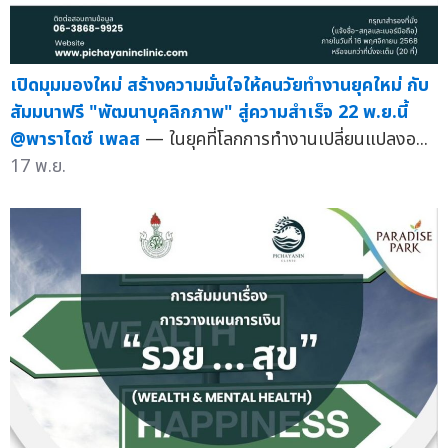
เปิดมุมมองใหม่ สร้างความมั่นใจให้คนวัยทำงานยุคใหม่ กับ
สัมมนาฟรี "พัฒนาบุคลิกภาพ" สู่ความสำเร็จ 22 พ.ย.นี้
@พาราไดซ์ เพลส
— ในยุคที่โลกการทำงานเปลี่ยนแปลงอ...
17 พ.ย.