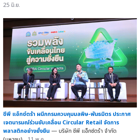
25 มิ.ย.
ซีพี แอ็กซ์ตร้า ผนึกกรมควบคุมมลพิษ-พันธมิตร ประกาศ
เจตนารมณ์ร่วมขับเคลื่อน Circular Retail จัดการ
พลาสติกอย่างยั่งยืน
— บริษัท ซีพี แอ็กซ์ตร้า จำกัด
(มหาชน)...
11 พ.ค.