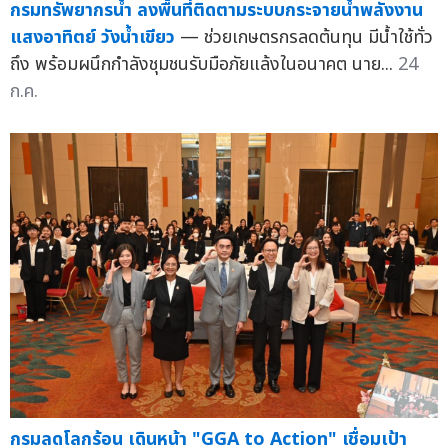
กรมทรัพยากรน้ำ ลงพื้นที่ติดตามระบบกระจายน้ำพลังงาน
แสงอาทิตย์ วังน้ำเขียว
— ช่วยเกษตรกรลดต้นทุน มีน้ำใช้ทั่ว
ถึง พร้อมผนึกกำลังชุมชนรับมือภัยแล้งในอนาคต นาย...
24
ก.ค.
กรมลดโลกร้อน เดินหน้า "GGA to Action" เชื่อมเป้า