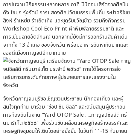
ภายในงานมีกิจกรรมหลากหลาย อาทิ มินิคอนเสิร์ตจากศิลปิน
ดัง ไข่มุก รุ่งรัตน์ การแสดงศิลปวัฒนธรรมพื้นถิ่น ระบำศรีไชย
สิงห์ รำเหย่ย รำเถิดเทิง และชุดรับขวัญข้าว รวมถึงกิจกรรม
Workshop Cool Eco Print ผ้าพิมพ์ลายธรรมชาติ และ
การเขียนลายอัตลักษณ์ นอกจากนี้ยังมีการออกร้านสินค้าเด่น
จากทั้ง 13 อำเภอ ของจังหวัด พร้อมอาหารถิ่นหากินยากและ
ของดีเมืองกาญจน์อีกมากมาย
จังหวัดกาญจนบุรีขอเชิญชวนประชาชน นักท่องเที่ยว และผู้
สนใจทุกท่าน มาร่วม "ช้อป ชิม ชิลล์" และสนับสนุนผู้ประกอบ
การท้องถิ่นในงาน "Yard OTOP Sale .....กาญจน์ชิลล์ดี กรี
นมาร์เก็ต ๒๕๖๘" เพื่อร่วมขับเคลื่อนเศรษฐกิจสร้างสรรค์และ
เศรษฐกิจชุมชนให้เติบโตอย่างยั่งยืน ในวันที่ 11-15 กันยายน