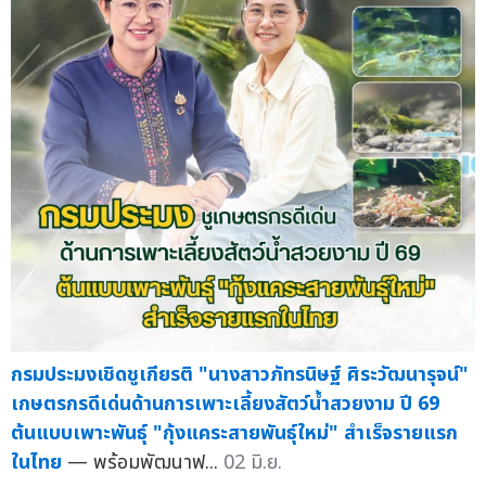
กรมประมงเชิดชูเกียรติ "นางสาวภัทรนิษฐ์ ศิระวัฒนารุจน์"
เกษตรกรดีเด่นด้านการเพาะเลี้ยงสัตว์น้ำสวยงาม ปี 69
ต้นแบบเพาะพันธุ์ "กุ้งแคระสายพันธุ์ใหม่" สำเร็จรายแรก
ในไทย
— พร้อมพัฒนาฟ...
02 มิ.ย.