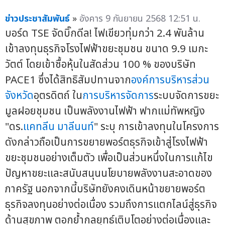
ข่าวประชาสัมพันธ์
»
อังคาร 9 กันยายน 2568 12:51 น.
บอร์ด TSE จัดบิ๊กดีล! ไฟเขียวทุ่มกว่า 2.4 พันล้าน
เข้าลงทุนธุรกิจโรงไฟฟ้าขยะชุมชน ขนาด 9.9 เมกะ
วัตต์ โดยเข้าซื้อหุ้นในสัดส่วน 100 % ของบริษัท
PACE1 ซึ่งได้สิทธิสัมปทานจาก
องค์การบริหารส่วน
จังหวัด
อุตรดิตถ์ ใน
การบริหารจัดการ
ระบบจัดการขยะ
มูลฝอยชุมชน เป็นพลังงานไฟฟ้า ฟากแม่ทัพหญิง
"ดร.
แคทลีน มาลีนนท์
" ระบุ การเข้าลงทุนในโครงการ
ดังกล่าวถือเป็นการขยายพอร์ตธุรกิจเข้าสู่โรงไฟฟ้า
ขยะชุมชนอย่างเต็มตัว เพื่อเป็นส่วนหนึ่งในการแก้ไข
ปัญหาขยะและสนับสนุนนโยบายพลังงานสะอาดของ
ภาครัฐ นอกจากนี้บริษัทยังคงเดินหน้าขยายพอร์ต
ธุรกิจลงทุนอย่างต่อเนื่อง รวมถึงการแตกไลน์สู่ธุรกิจ
ด้านสุขภาพ ตอกย้ำกลยุทธ์เติบโตอย่างต่อเนื่องและ