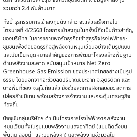
บริหารส่วนตำบลคอรุม จังหวัดอุตรดิตถ์ โดยมีมูลค่าลงทุน
รวมกว่า 2.4 พันล้านบาท
ทั้งนี้ ธุรกรรมการเข้าลงทุนดังกล่าว จะแล้วเสร็จภายใน
ไตรมาสที่ 4/2568 โดยการเข้าลงทุนในครั้งนี้ถือเป็นก้าวสำคัญ
ของบริษัทฯ ในการขยายพอร์ตธุรกิจเข้าสู่ธุรกิจโรงไฟฟ้าขยะ
ชุมชนเพื่อต่อยอดธุรกิจสู่พลังงานหมุนเวียนอย่างเต็มรูปแบบ
และนับเป็นหมุดหมายสำคัญของการพัฒนาโครงสร้างพื้นฐาน
ด้านพลังงานสะอาด สนับสนุนเป้าหมาย Net Zero
Greenhouse Gas Emission ของประเทศไทยอย่างเป็นรูป
ธรรม โดยนอกจากจะช่วยลดปริมาณขยะจาก จ.อุตรดิตถ์ และ
บางพื้นที่ของ จ.สุโขทัยแล้ว ยังช่วยลดการฝังกลบขยะ ลดการ
ปล่อยก๊าซมีเทน พร้อมสร้างการจ้างงานและกระตุ้นเศรษฐกิจ
ท้องถิ่น
ปัจจุบันกลุ่มบริษัทฯ ดำเนินโครงการโรงไฟฟ้าจากพลังงาน
หมุนเวียนทั้งในรูปแบบพลังงานแสงอาทิตย์ (แบบติดตั้งบน
พื้นดิน ลอยน้ำ และบนหลังคา) และพลังงานชีวมวลใน