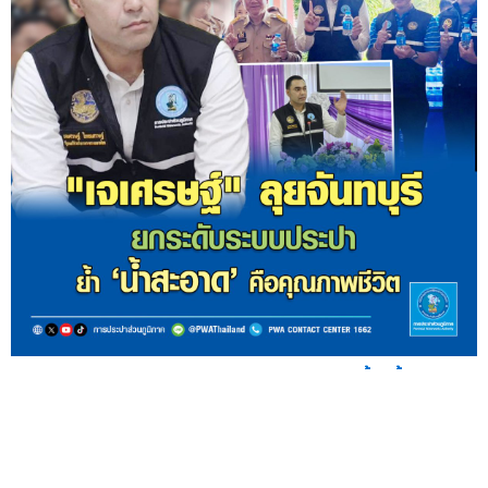
"เจเศรษฐ์" ลุยจันทบุรี ยกระดับระบบประปา ย้ำ 'น้ำสะอาด'
คือคุณภาพชีวิต
— นายเจเศรษฐ์ ไทยเศรษฐ์ รัฐมนตรีช่วย
ว่าการกระทรวงมหาดไทย (มท.3) ลงพื้นที่จังหวัดจันท...
10
ก.ค.