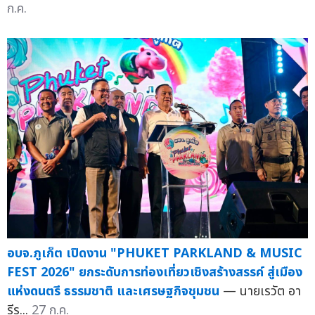
ก.ค.
อบจ.ภูเก็ต เปิดงาน "PHUKET PARKLAND & MUSIC
FEST 2026" ยกระดับการท่องเที่ยวเชิงสร้างสรรค์ สู่เมือง
แห่งดนตรี ธรรมชาติ และเศรษฐกิจชุมชน
— นายเรวัต อา
รีร...
27 ก.ค.