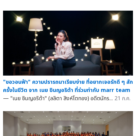
"ขอวอนฟ้า" ความปรารถนาเรียบง่าย ที่อยากเจอรักดี ๆ สัก
ครั้งในชีวิต จาก เนย ซินญอริต้า ที่ร่วมทำกับ marr team
— "เนย ซินญอริต้า" (ลลิตา สิงห์โตทอง) อดีตนักร...
21 ก.ค.