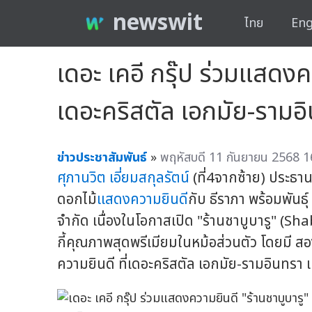
newswit
ไทย
Eng
เดอะ เคอี กรุ๊ป ร่วมแสดงค
เดอะคริสตัล เอกมัย-รามอ
ข่าวประชาสัมพันธ์
»
พฤหัสบดี 11 กันยายน 2568 1
ศุภานวิต เอี่ยมสกุลรัตน์
(ที่4จากซ้าย) ประธานเ
ดอกไม้
แสดงความยินดี
กับ ธีราภา พร้อมพันธุ์
จำกัด เนื่องในโอกาสเปิด "ร้านชาบูบารู" (Shab
กี้คุณภาพสุดพรีเมียมในหม้อส่วนตัว โดยมี 
ความยินดี ที่เดอะคริสตัล เอกมัย-รามอินทรา เม