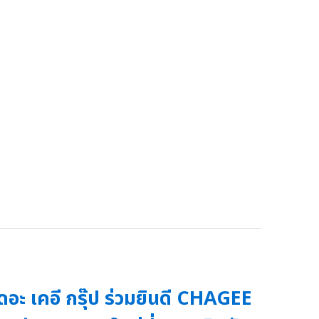
ดอะ เคอี กรุ๊ป ร่วมยินดี CHAGEE