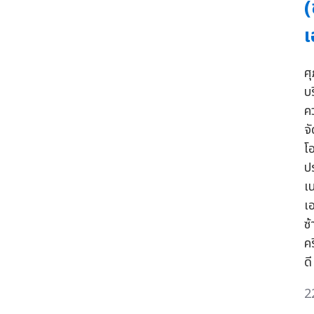
(
เ
ศุ
บ
ค
จ
โ
ป
เ
เ
ซ
ค
ดี
2