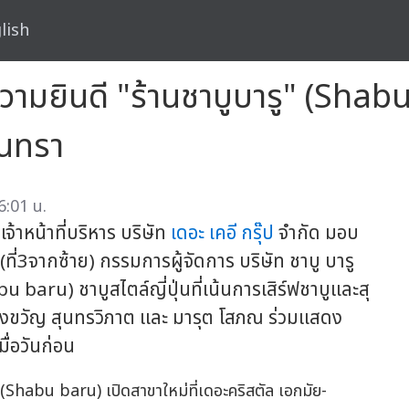
lish
วามยินดี "ร้านชาบูบารู" (Shabu
ินทรา
6:01 น.
จ้าหน้าที่บริหาร บริษัท
เดอะ เคอี กรุ๊ป
จำกัด มอบ
 (ที่3จากซ้าย) กรรมการผู้จัดการ บริษัท ชาบู บารู
u baru) ชาบูสไตล์ญี่ปุ่นที่เน้นการเสิร์ฟชาบูและสุ
สองขวัญ สุนทรวิภาต และ มารุต โสภณ ร่วมแสดง
ื่อวันก่อน