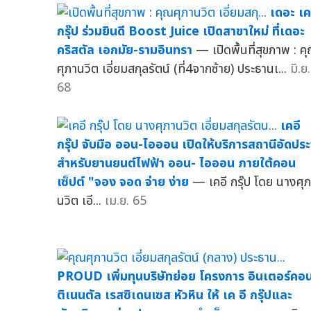
เดอะ เค
กรุ๊ป ร่วมยินดี Boost Juice เปิดสาขาใหม่ ที่เดอะ
คริสตัล เอกมัย-รามอินทรา
— เปิดพื้นที่สุขภาพ : ค
ศุภานวิต เอี่ยมสกุลรัตน์ (ที่4จากซ้าย) ประธานเ...
มิ.ย.
68
เคอี
กรุ๊ป จับมือ ออน-ไอออน เปิดให้บริการสถานีอัดประ
สำหรับยานยนต์ไฟฟ้า ออน- ไอออน ภายใต้คอน
เซ็ปต์ "จอง จอด จ่าย ง่าย
— เคอี กรุ๊ป โดย นางศุ
นวิต เอี...
เม.ย. 65
PROUD เพิ่มทุนบริษัทย่อย โครงการ อินเตอร์คอ
ติเนนตัล เรสซิเดนเซส หัวหิน ให้ เค อี กรุ๊ปและ