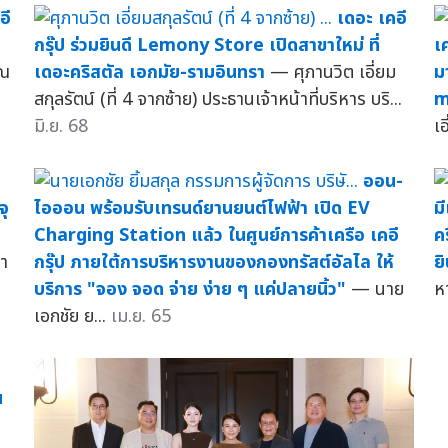
อี
เดอะ เคอี
กรุ๊ป ร่วมยินดี Lemony Store เปิดสาขาใหม่ ที่
เ
ุณ
เดอะคริสตัล เอกมัย-รามอินทรา
— ศุภานวิต เอี่ยม
ม
สกุลรัตน์ (ที่ 4 จากซ้าย) ประธานเจ้าหน้าที่บริหาร บริ...
m
มิ.ย. 68
เอ
ออน-
จุ
ไอออน พร้อมรับเทรนด์ยานยนต์ไฟฟ้า เปิด EV
ม
Charging Station แล้ว ในศูนย์การค้าเครือ เคอี
ค
ภา
กรุ๊ป ภายใต้การบริหารงานของกองทรัสต์อัลไล ให้
ยิ
บริการ "จอง จอด จ่าย ง่าย ๆ แค่ปลายนิ้ว"
— นาย
ห
เอกชัย ย...
เม.ย. 65
น