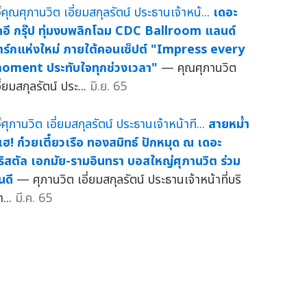
เดอะ
คอี กรุ๊ป ทุ่มงบพลิกโฉม CDC Ballroom แลนด์
าร์กแห่งใหม่ ภายใต้คอนเซ็ปต์ "Impress every
oment ประทับใจทุกช่วงเวลา"
— คุณศุภานวิต
ี่ยมสกุลรัตน์ ประ...
มิ.ย. 65
สายหม่ำ
ีเฮ! ก๋วยเตี๋ยวเรือ ทองสมิทธ์ ปักหมุด ณ เดอะ
ริสตัล เอกมัย-รามอินทรา บอสใหญ่ศุภานวิต ร่วม
นดี
— ศุภานวิต เอี่ยมสกุลรัตน์ ประธานเจ้าหน้าที่บริ
า...
มี.ค. 65