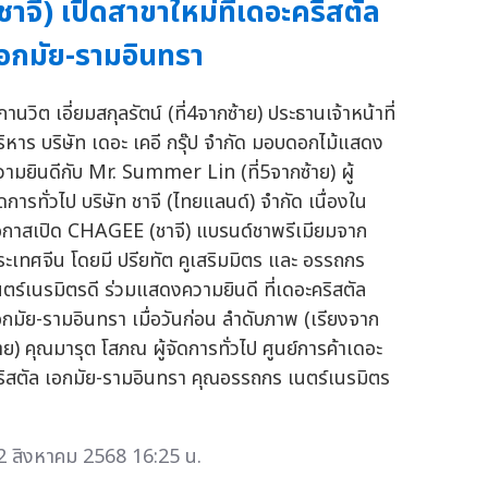
ชาจี) เปิดสาขาใหม่ที่เดอะคริสตัล
อกมัย-รามอินทรา
ภานวิต เอี่ยมสกุลรัตน์ (ที่4จากซ้าย) ประธานเจ้าหน้าที่
ริหาร บริษัท เดอะ เคอี กรุ๊ป จำกัด มอบดอกไม้แสดง
วามยินดีกับ Mr. Summer Lin (ที่5จากซ้าย) ผู้
ัดการทั่วไป บริษัท ชาจี (ไทยแลนด์) จำกัด เนื่องใน
อกาสเปิด CHAGEE (ชาจี) แบรนด์ชาพรีเมียมจาก
ระเทศจีน โดยมี ปรียทัต คูเสริมมิตร และ อรรถกร
นตร์เนรมิตรดี ร่วมแสดงความยินดี ที่เดอะคริสตัล
อกมัย-รามอินทรา เมื่อวันก่อน ลำดับภาพ (เรียงจาก
้าย) คุณมารุต โสภณ ผู้จัดการทั่วไป ศูนย์การค้าเดอะ
ริสตัล เอกมัย-รามอินทรา คุณอรรถกร เนตร์เนรมิตร
2 สิงหาคม 2568 16:25 น.