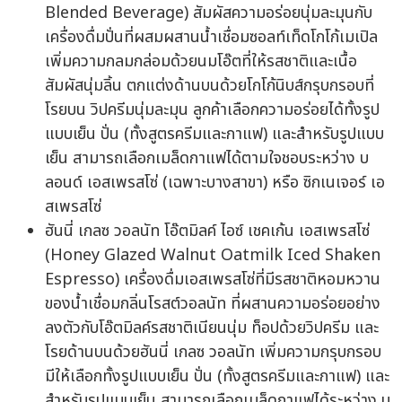
Blended Beverage) สัมผัสความอร่อยนุ่มละมุนกับ
เครื่องดื่มปั่นที่ผสมผสานน้ำเชื่อมซอลท์เท็ดโกโก้เมเปิล
เพิ่มความกลมกล่อมด้วยนมโอ๊ตที่ให้รสชาติและเนื้อ
สัมผัสนุ่มลิ้น ตกแต่งด้านบนด้วยโกโก้นิบส์กรุบกรอบที่
โรยบน วิปครีมนุ่มละมุน ลูกค้าเลือกความอร่อยได้ทั้งรูป
แบบเย็น ปั่น (ทั้งสูตรครีมและกาแฟ) และสำหรับรูปแบบ
เย็น สามารถเลือกเมล็ดกาแฟได้ตามใจชอบระหว่าง บ
ลอนด์ เอสเพรสโซ่ (เฉพาะบางสาขา) หรือ ซิกเนเจอร์ เอ
สเพรสโซ่
ฮันนี่ เกลซ วอลนัท โอ๊ตมิลค์ ไอซ์ เชคเก้น เอสเพรสโซ่
(Honey Glazed Walnut Oatmilk Iced Shaken
Espresso) เครื่องดื่มเอสเพรสโซ่ที่มีรสชาติหอมหวาน
ของน้ำเชื่อมกลิ่นโรสต์วอลนัท ที่ผสานความอร่อยอย่าง
ลงตัวกับโอ๊ตมิลค์รสชาติเนียนนุ่ม ท็อปด้วยวิปครีม และ
โรยด้านบนด้วยฮันนี่ เกลซ วอลนัท เพิ่มความกรุบกรอบ
มีให้เลือกทั้งรูปแบบเย็น ปั่น (ทั้งสูตรครีมและกาแฟ) และ
สำหรับรูปแบบเย็น สามารถเลือกเมล็ดกาแฟได้ระหว่าง บ