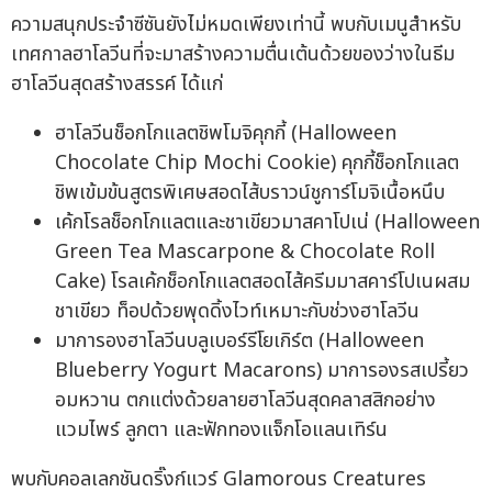
ความสนุกประจำซีซันยังไม่หมดเพียงเท่านี้ พบกับเมนูสำหรับ
เทศกาลฮาโลวีนที่จะมาสร้างความตื่นเต้นด้วยของว่างในธีม
ฮาโลวีนสุดสร้างสรรค์ ได้แก่
ฮาโลวีนช็อกโกแลตชิพโมจิคุกกี้ (Halloween
Chocolate Chip Mochi Cookie) คุกกี้ช็อกโกแลต
ชิพเข้มข้นสูตรพิเศษสอดไส้บราวน์ชูการ์โมจิเนื้อหนึบ
เค้กโรลช็อกโกแลตและชาเขียวมาสคาโปเน่ (Halloween
Green Tea Mascarpone & Chocolate Roll
Cake) โรลเค้กช็อกโกแลตสอดไส้ครีมมาสคาร์โปเนผสม
ชาเขียว ท็อปด้วยพุดดิ้งไวท์เหมาะกับช่วงฮาโลวีน
มาการองฮาโลวีนบลูเบอร์รีโยเกิร์ต (Halloween
Blueberry Yogurt Macarons) มาการองรสเปรี้ยว
อมหวาน ตกแต่งด้วยลายฮาโลวีนสุดคลาสสิกอย่าง
แวมไพร์ ลูกตา และฟักทองแจ็กโอแลนเทิร์น
พบกับคอลเลกชันดริ๊งก์แวร์ Glamorous Creatures