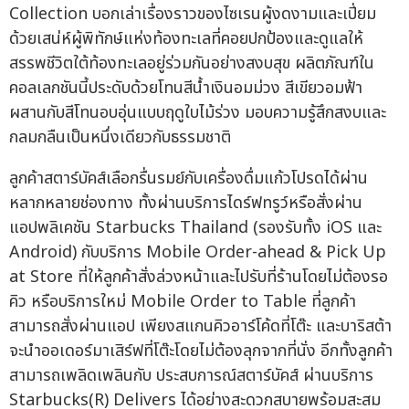
Collection บอกเล่าเรื่องราวของไซเรนผู้งดงามและเปี่ยม
ด้วยเสน่ห์ผู้พิทักษ์แห่งท้องทะเลที่คอยปกป้องและดูแลให้
สรรพชีวิตใต้ท้องทะเลอยู่ร่วมกันอย่างสงบสุข ผลิตภัณฑ์ใน
คอลเลกชันนี้ประดับด้วยโทนสีน้ำเงินอมม่วง สีเขียวอมฟ้า
ผสานกับสีโทนอบอุ่นแบบฤดูใบไม้ร่วง มอบความรู้สึกสงบและ
กลมกลืนเป็นหนึ่งเดียวกับธรรมชาติ
ลูกค้าสตาร์บัคส์เลือกรื่นรมย์กับเครื่องดื่มแก้วโปรดได้ผ่าน
หลากหลายช่องทาง ทั้งผ่านบริการไดร์ฟทรูว์หรือสั่งผ่าน
แอปพลิเคชัน Starbucks Thailand (รองรับทั้ง iOS และ
Android) กับบริการ Mobile Order-ahead & Pick Up
at Store ที่ให้ลูกค้าสั่งล่วงหน้าและไปรับที่ร้านโดยไม่ต้องรอ
คิว หรือบริการใหม่ Mobile Order to Table ที่ลูกค้า
สามารถสั่งผ่านแอป เพียงสแกนคิวอาร์โค้ดที่โต๊ะ และบาริสต้า
จะนำออเดอร์มาเสิร์ฟที่โต๊ะโดยไม่ต้องลุกจากที่นั่ง อีกทั้งลูกค้า
สามารถเพลิดเพลินกับ ประสบการณ์สตาร์บัคส์ ผ่านบริการ
Starbucks(R) Delivers ได้อย่างสะดวกสบายพร้อมสะสม