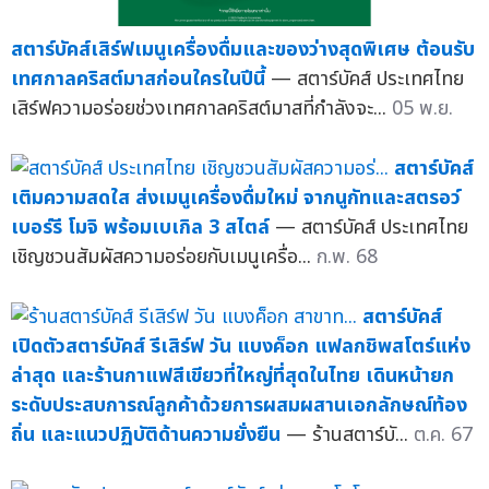
สตาร์บัคส์เสิร์ฟเมนูเครื่องดื่มและของว่างสุดพิเศษ ต้อนรับ
เทศกาลคริสต์มาสก่อนใครในปีนี้
— สตาร์บัคส์ ประเทศไทย
เสิร์ฟความอร่อยช่วงเทศกาลคริสต์มาสที่กำลังจะ...
05 พ.ย.
สตาร์บัคส์
เติมความสดใส ส่งเมนูเครื่องดื่มใหม่ จากนูกัทและสตรอว์
เบอร์รี โมจิ พร้อมเบเกิล 3 สไตล์
— สตาร์บัคส์ ประเทศไทย
เชิญชวนสัมผัสความอร่อยกับเมนูเครื่อ...
ก.พ. 68
สตาร์บัคส์
เปิดตัวสตาร์บัคส์ รีเสิร์ฟ วัน แบงค็อก แฟลกชิพสโตร์แห่ง
ล่าสุด และร้านกาแฟสีเขียวที่ใหญ่ที่สุดในไทย เดินหน้ายก
ระดับประสบการณ์ลูกค้าด้วยการผสมผสานเอกลักษณ์ท้อง
ถิ่น และแนวปฏิบัติด้านความยั่งยืน
— ร้านสตาร์บั...
ต.ค. 67