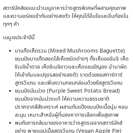
สตาร์บัคส์ขอแนะนำเมนูอาหารว่างสูตรพิเศษที่ผสานคุณภาพ
และความอร่อยเข้ากันอย่างลงตัว ให้คุณได้อิ่มใจและอิ่มท้องใน
ทุกๆ คำ
เมนูเจประจำปีนี้
บาแก็ตเห็ดรวม (Mixed Mushrooms Baguette)
ขนมปังบาแก็ตสอดไส้เห็ดชนิดต่างๆ ทั้งเห็ดออรินจิ เห็ด
ชิเมจิน้ำตาล เห็ดชิเมจิขาวและเห็ดแชมปิญอง นำมาผัด
ให้เข้ากันและปรุงรสอย่างลงตัว ราดด้วยซอสทาร์ทาร์
สูตรวีแกน และเพิ่มความกลมกล่อมด้วยชีสสูตรวีแกน
ขนมปังมันม่วง (Purple Sweet Potato Bread)
ขนมปังจากมันม่วงแท้ ให้ความหวานธรรมชาติ
ปราศจากสีสังเคราะห์ ผสานกับแป้งขนมปังเนื้อนุ่ม หอม
ละมุน เหมาะสำหรับผู้ที่มองหาทางเลือกเพื่อสุขภาพ
พบกับการกลับมาของอาหารว่างสูตรเจจากสตาร์บัคส์
อย่าง พายแอปเปิ้ลสูตรวีแกน (Vegan Apple Pie)