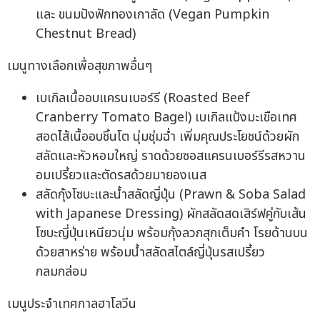
และ ขนมปังฟักทองเกาลัด (Vegan Pumpkin
Chestnut Bread)
เมนูทางเลือกเพื่อสุขภาพอื่นๆ
เบเกิลเนื้ออบแครนเบอร์รี (Roasted Beef
Cranberry Tomato Bagel) เบเกิลแป้งมะเขือเทศ
สอดไส้เนื้ออบชิ้นโต นุ่มชุ่มฉ่ำ เพิ่มคุณประโยชน์ด้วยผัก
สลัดและหัวหอมใหญ่ ราดด้วยซอสแครนเบอร์รีรสหวาน
อมเปรี้ยวและตัดรสด้วยมายองเนส
สลัดกุ้งโซบะและน้ำสลัดญี่ปุ่น (Prawn & Soba Salad
with Japanese Dressing) ผักสลัดสดเสิร์ฟคู่กับเส้น
โซบะญี่ปุ่นเหนียวนุ่ม พร้อมกุ้งลวกสุกเต็มคำ โรยด้านบน
ด้วยสาหร่าย พร้อมน้ำสลัดสไตล์ญี่ปุ่นรสเปรี้ยว
กลมกล่อม
เมนูประจำเทศกาลฮาโลวีน