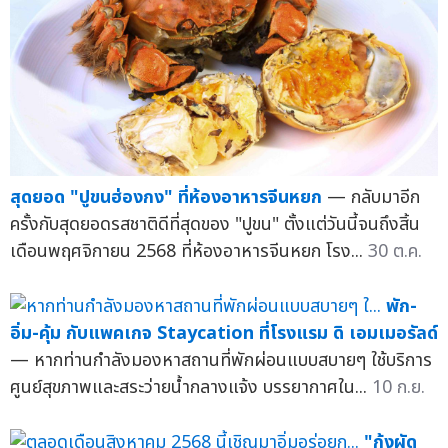
สุดยอด "ปูขนฮ่องกง" ที่ห้องอาหารจีนหยก
— กลับมาอีก
ครั้งกับสุดยอดรสชาติดีที่สุดของ "ปูขน" ตั้งแต่วันนี้จนถึงสิ้น
เดือนพฤศจิกายน 2568 ที่ห้องอาหารจีนหยก โรง...
30 ต.ค.
พัก-
อิ่ม-คุ้ม กับแพคเกจ Staycation ที่โรงแรม ดิ เอมเมอรัลด์
— หากท่านกำลังมองหาสถานที่พักผ่อนแบบสบายๆ ใช้บริการ
ศูนย์สุขภาพและสระว่ายน้ำกลางแจ้ง บรรยากาศใน...
10 ก.ย.
"กุ้งผัด