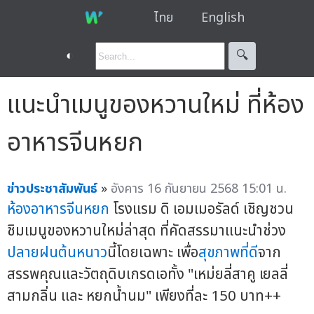
ไทย
English
◐
🔍︎
แนะนำเมนูของหวานใหม่ ที่ห้อง
อาหารจีนหยก
ข่าวประชาสัมพันธ์
»
อังคาร 16 กันยายน 2568 15:01 น.
ห้องอาหารจีนหยก
โรงแรม ดิ เอมเมอรัลด์ เชิญชวน
ชิมเมนูของหวานใหม่ล่าสุด ที่คัดสรรมาแนะนำช่วง
ปลายฝนต้นหนาว
นี้โดยเฉพาะ เพื่อ
สุขภาพที่ดี
จาก
สรรพคุณและวัตถุดิบเกรดเอทั้ง "เหม่ยลี่สาคู เยลลี่
สามกลิ่น และ หยกน้ำนม" เพียงที่ละ 150 บาท++