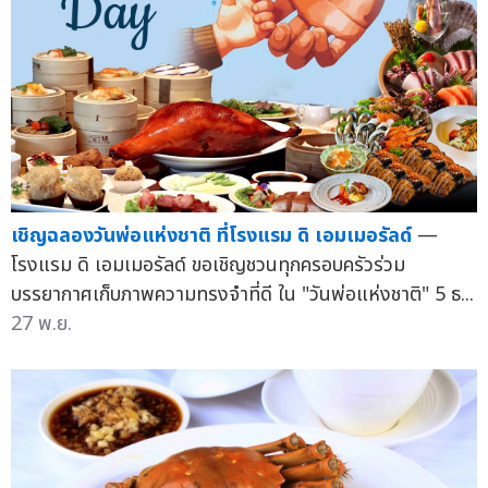
เชิญฉลองวันพ่อแห่งชาติ ที่โรงแรม ดิ เอมเมอรัลด์
—
โรงแรม ดิ เอมเมอรัลด์ ขอเชิญชวนทุกครอบครัวร่วม
บรรยากาศเก็บภาพความทรงจำที่ดี ใน "วันพ่อแห่งชาติ" 5 ธ...
27 พ.ย.