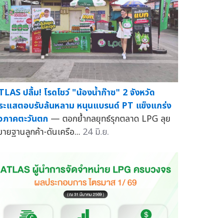
TLAS ปลื้ม! โรดโชว์ "น้องน้ำก๊าซ" 2 จังหวัด
ระแสตอบรับล้นหลาม หนุนแบรนด์ PT แข็งแกร่ง
ั่วภาคตะวันตก
— ตอกย้ำกลยุทธ์รุกตลาด LPG ลุย
ยายฐานลูกค้า-ดันเครือ...
24 มิ.ย.