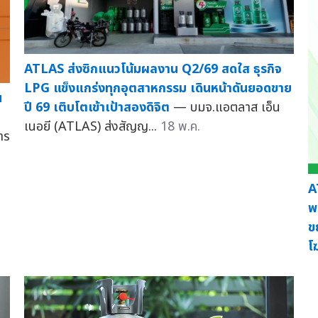
ATLAS ส่งซิกแนวโน้มผลงาน Q2/69 สดใส ธุรกิจ
LPG แข็งแกร่งทุกอุตสาหกรรม เดินหน้าดันยอดขาย
น
ปี 69 เติบโตเข้าเป้าสองดิจิต
— บมจ.แอตลาส เอ็น
เนอยี (ATLAS) ส่งสัญญ...
18 พ.ค.
าร
A
พ
ข
โ