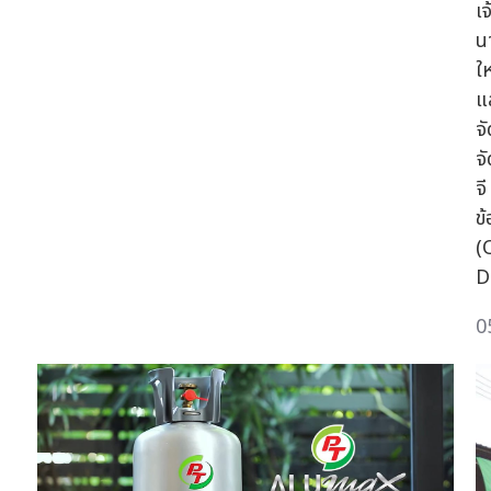
เ
น
ใ
แ
จ
จ
จ
ข
(
D
0