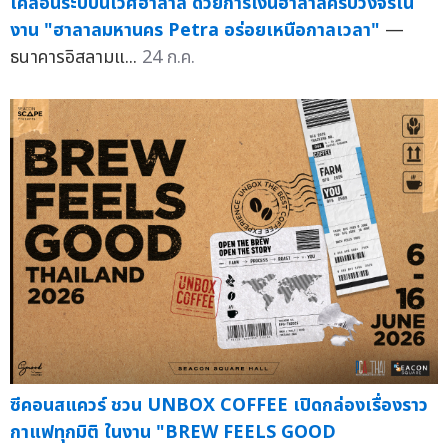
เคลื่อนระบบนิเวศฮาลาล ด้วยการเงินฮาลาลครบวงจรใน
งาน "ฮาลาลมหานคร Petra อร่อยเหนือกาลเวลา"
—
ธนาคารอิสลามแ...
24 ก.ค.
ซีคอนสแควร์ ชวน UNBOX COFFEE เปิดกล่องเรื่องราว
กาแฟทุกมิติ ในงาน "BREW FEELS GOOD