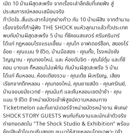
ท้าวัดใจ..สั่นประสาทไปทุกย่างก้าว กับ 10 บ้านผีสิง จากตำนาน
เรื่องจริงที่ทำผู้ฟัง THE SHOCK ขนหัวลุกมาแล้วทั่วประเทศ
พบกับบ้านผีสุดสะพรึง 5 บ้าน ที่ซีคอนสแควร์ ศรีนครินทร์
ได้แก่ กฎหลอนโรงแรมเฮี้ยน - คุณไท อาฟเตอร์ช็อก, สยองไร่
อ้อย - คุณแมน 9 ชีวิต, บ้านมือสอง - คุณกั้ง, โรงหนังขัง
วิญญาณ - คุณทองใหม่, และ ห้องดับจิต - คุณไข่ตุ๋น และที่ซี
คอน บางแค ก็หลอนไม่แพ้กัน กับบ้านผีสุดสะพรึง 5 บ้าน
ได้แก่ คืนหลอน..ห้องเตียงรวม - คุณเต้ย ผีเหรียญ, เสียง
เรียกจากตึกหลอน - คุณทองใหม่, คุณยายสปีด - คุณศรัณย์,
บ้านจอมขมังเวทย์ - คุณนันท์ และคืนหลอนเขตป่าช้า - คุณ
แมน 9 ชีวิต จำหน่ายบัตรเข้าพิสูจน์ความหลอนทาง
Ticketmelon และที่เคาน์เตอร์จำหน่ายบัตรหน้างาน พิเศษ!
SHOCK STORY GUESTS พบกับทีมงานและนักเล่าตัวจริง
ถ่ายทอดสดใน "The Shock Studio & Exhibition" พร้อม
ช้อปสินค้าไอเทมธีมสยอง ขนมาให้สายหลอนโดยเฉพาะ (คำ