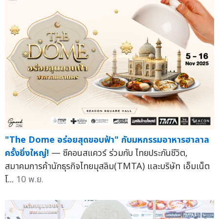
"The Dome อร่อยสุดขอบฟ้า" กับมหกรรมอาหารฮาลาล
ครั้งยิ่งใหญ่!
— ซีคอนสแควร์ ร่วมกับ ไทยประกันชีวิต,
สมาคมการค้านักธุรกิจไทยมุสลิม(TMTA) และบริษัท เอ็มเน็ต
โ...
10 พ.ย.