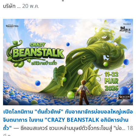
บริษัท ...
20 พ.ค.
เปิดโลกนิทาน "ต้นถั่วยักษ์" กับอาณาจักรบ่อบอลใหญ่เหนือ
จินตนาการ ในงาน "CRAZY BEANSTALK อภินิหารบ้าน
ถั่ว"
— ซีคอนสแควร์ ชวนเหล่ามนุษย์ตัวจิ๋วกระโจนสู่ "บ่อ...
18