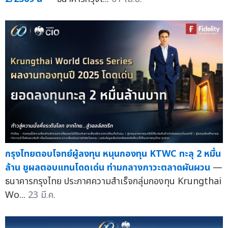
กรุงไทยตอบโจทย์ผู้ลงทุน หนุนกองทุน KTWC ทะลุ 2 หมื่น
ล้าน ชูผลตอบแทนโดดเด่น ท่ามกลางภาวะตลาดผันผวน
—
ธนาคารกรุงไทย ประกาศความสำเร็จกลุ่มกองทุน Krungthai
Wo...
23 มี.ค.