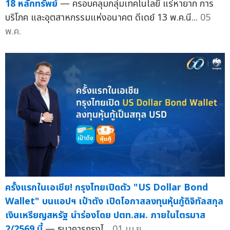
18 หลักทรัพย์
— ครอบคลุมกลุ่มเทคโนโลยี แร่หายาก การ
บริโภค และอุตสาหกรรมแห่งอนาคต ดีเดย์ 13 พ.ค.นี...
05
พ.ค.
ครั้งแรกในเอเชีย! กรุงไทยเปิดตัว "US Dollar Bond
Wallet" บนแอปฯ เป๋าตัง เปิดโอกาสลงทุนหุ้นกู้ดิจิทัลสกุล
เงินเหรียญสหรัฐ นำร่องโดย ปตท.สผ. ภายในไตรมาส
2/2569 นี้
— ธนาคารกรุงไ...
01 เม.ย.