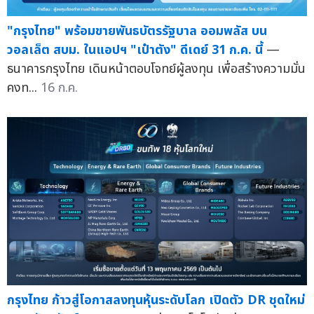
"กรุงไทย" พร้อมขายพันธบัตรรัฐบาล ออมพลัส บน
วอลเล็ต สบม. ในแอปฯ "เป๋าตัง" ดีเดย์ 31 ก.ค. นี้
—
ธนาคารกรุงไทย เดินหน้าตอบโจทย์ผู้ลงทุน เพื่อสร้างความมั่น
คงท...
16 ก.ค.
กรุงไทย ก้าวสู่โอกาสลงทุนหุ้นระดับโลก เปิดตัว DR ชุดใหม่