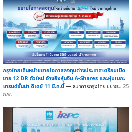
กรุงไทยเดินหน้าขยายโอกาสลงทุนต่างประเทศเตรียมเปิด
ขาย 12 DR ตัวใหม่ อ้างอิงหุ้นจีน A-Shares และหุ้นเมกะ
เทรนด์ชั้นนำ ดีเดย์ 11 มี.ค.นี้
— ธนาคารกรุงไทย ขยาย...
25
ก.พ.