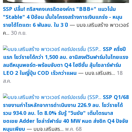
SSP ปลื้ม! ทริสฯคงเครดิตองค์กร "BBB+" แนวโน้ม
"Stable" 4 ปีซ้อน มั่นใจโครงสร้างการเงินแกร่ง - หนุน
รายได้โตแตะ 6 พันลบ. ใน 3 ปี
— บมจ.เสริมสร้าง พาวเวอร์
ค...
30 ก.ย.
SSP ครึ่งปี
แรก โชว์รายได้กว่า 1,500 ลบ. อานิสงค์วินฟาร์มในไทยแรง
ลมดีหนุนพอร์ต-พร้อมจับตา Q4 ไฮซีซั่น ลุ้นโซลาร์ฟาร์ม
LEO 2 ในญี่ปุ่น COD เร็วกว่าแผน
— บมจ.เสริมสร...
18
ส.ค.
SSP Q1/68
รายงานกำไรหลักจาการดำเนินงาน 226.9 ลบ. โชว์รายได้
รวม 934.0 ลบ. โต 8.0% รับรู้ "วินชัย" เต็มไตรมาส
ชดเชย Adder โซล่าร์ฟาร์ม 40 MW หมด ส่งซิก Q4 ปัจจัย
หนุนเพียบ
— บมจ.เสริมสร...
พ.ค. 68