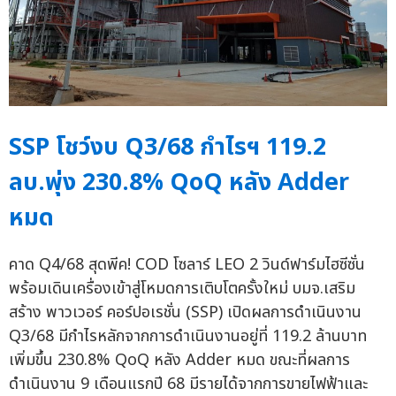
SSP โชว์งบ Q3/68 กำไรฯ 119.2
ลบ.พุ่ง 230.8% QoQ หลัง Adder
หมด
คาด Q4/68 สุดพีค! COD โซลาร์ LEO 2 วินด์ฟาร์มไฮซีซั่น
พร้อมเดินเครื่องเข้าสู่โหมดการเติบโตครั้งใหม่ บมจ.เสริม
สร้าง พาวเวอร์ คอร์ปอเรชั่น (SSP) เปิดผลการดำเนินงาน
Q3/68 มีกำไรหลักจากการดำเนินงานอยู่ที่ 119.2 ล้านบาท
เพิ่มขึ้น 230.8% QoQ หลัง Adder หมด ขณะที่ผลการ
ดำเนินงาน 9 เดือนแรกปี 68 มีรายได้จากการขายไฟฟ้าและ