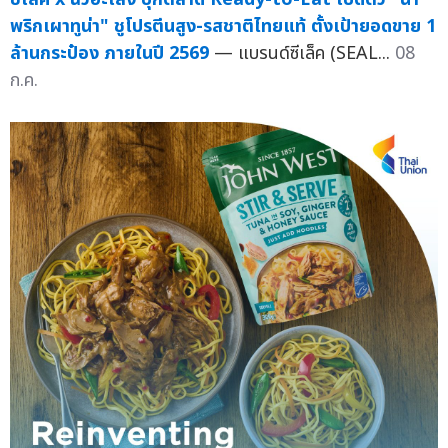
พริกเผาทูน่า" ชูโปรตีนสูง-รสชาติไทยแท้ ตั้งเป้ายอดขาย 1
ล้านกระป๋อง ภายในปี 2569
— แบรนด์ซีเล็ค (SEAL...
08
ก.ค.