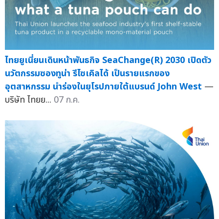
ไทยยูเนี่ยนเดินหน้าพันธกิจ SeaChange(R) 2030 เปิดตัว
นวัตกรรมซองทูน่า รีไซเคิลได้ เป็นรายแรกของ
อุตสาหกรรม นำร่องในยุโรปภายใต้แบรนด์ John West
—
บริษัท ไทยย...
07 ก.ค.