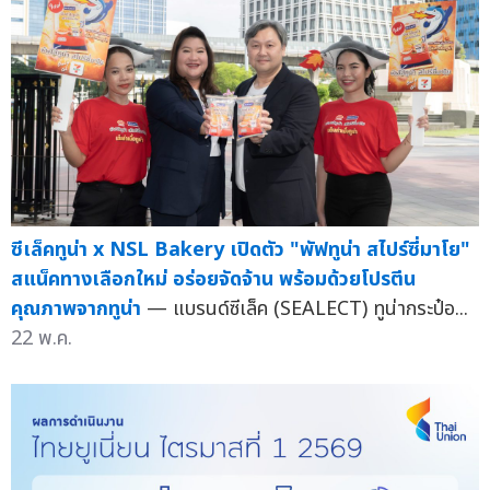
ซีเล็คทูน่า x NSL Bakery เปิดตัว "พัฟทูน่า สไปร์ซี่มาโย"
สแน็คทางเลือกใหม่ อร่อยจัดจ้าน พร้อมด้วยโปรตีน
คุณภาพจากทูน่า
— แบรนด์ซีเล็ค (SEALECT) ทูน่ากระป๋อ...
22 พ.ค.