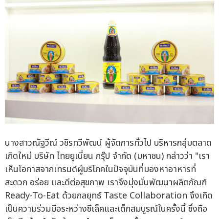
นางสาวณัฐวีณ์ วชิรทวีพัฒน์ ผู้จัดการทั่วไป บริหารกลุ่มตลาด
เกิดใหม่ บริษัท ไทยยูเนี่ยน กรุ๊ป จำกัด (มหาชน) กล่าวว่า "เรา
เห็นโอกาสจากเทรนด์ผู้บริโภคในปัจจุบันที่มองหาอาหารที่
สะดวก อร่อย และดีต่อสุขภาพ เราจึงมุ่งมั่นพัฒนาผลิตภัณฑ์
Ready-To-Eat ด้วยกลยุทธ์ Taste Collaboration จึงเกิด
เป็นความร่วมมือระหว่างซีเล็คและเด็กสมบูรณ์ในครั้งนี้ ซึ่งถือ