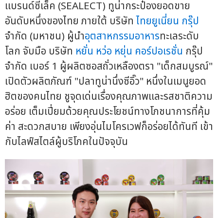
แบรนด์ซีเล็ค (SEALECT) ทูน่ากระป๋องยอดขาย
อันดับหนึ่งของไทย ภายใต้ บริษัท
ไทยยูเนี่ยน กรุ๊ป
จำกัด (มหาชน) ผู้นำ
อุตสาหกรรมอาหาร
ทะเลระดับ
โลก จับมือ บริษัท
หยั่น หว่อ หยุ่น
คอร์ปอเรชั่น
กรุ๊ป
จำกัด เบอร์ 1 ผู้ผลิตซอสถั่วเหลืองตรา "เด็กสมบูรณ์"
เปิดตัวผลิตภัณฑ์ "ปลาทูน่านึ่งซีอิ๊ว" หนึ่งในเมนูยอด
ฮิตของคนไทย ชูจุดเด่นเรื่องคุณภาพและรสชาติความ
อร่อย เต็มเปี่ยมด้วยคุณประโยชน์ทางโภชนาการที่คุ้ม
ค่า สะดวกสบาย เพียงอุ่นไมโครเวฟก็อร่อยได้ทันที เข้า
กับไลฟ์สไตล์ผู้บริโภคในปัจจุบัน