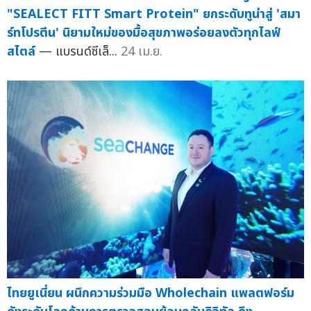
"SEALECT FITT Smart Protein" ยกระดับทูน่าสู่ 'สมา
ร์ทโปรตีน' นิยามใหม่ของมื้อสุขภาพอร่อยลงตัวทุกไลฟ์
สไตล์
— แบรนด์ซีเล็...
24 เม.ย.
ไทยยูเนี่ยน ผนึกความร่วมมือ Wholechain แพลตฟอร์ม