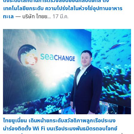
ดังระดับโลกด้านการตรวจสอบย้อนกลับดิจิทัล ดึง
เทคโนโลยียกระดับ ความโปร่งใสในห่วงโซ่อุปทานอาหาร
ทะเล
— บริษัท ไทยย...
17 มี.ค.
ไทยยูเนี่ยน เดินหน้ายกระดับสวัสดิภาพลูกเรือประมง
นำร่องติดตั้ง Wi Fi บนเรือประมงพันธมิตรตอบโจทย์