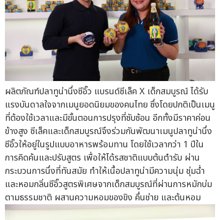
ผลิตภัณฑ์ปลาทูน่านึ่งซีอิ๊ว แบรนด์ซีเล็ค X เด็กสมบูรณ์ ได้รับ
แรงบันดาลใจจากเมนูยอดนิยมของคนไทย ซึ่งโดยปกติเป็นเมนู
ที่ต้องใช้เวลาและมีขั้นตอนการปรุงที่ซับซ้อน อีกทั้งมีราคาค่อน
ข้างสูง ซีเล็คและเด็กสมบูรณ์จึงร่วมกันพัฒนาเมนูปลาทูน่านึ่ง
ซีอิ๊วให้อยู่ในรูปแบบอาหารพร้อมทาน โดยใช้เวลากว่า 1 ปีใน
การคิดค้นและปรับสูตร เพื่อให้ได้รสชาติแบบต้นตำรับ ผ่าน
กระบวนการนึ่งที่ทันสมัย ทำให้เนื้อปลาทูน่ามีความนุ่ม ชุ่มฉ่ำ
และหอมกลิ่นซีอิ๊วสูตรพิเศษจากเด็กสมบูรณ์ที่ผ่านการหมักบ่ม
ตามธรรมชาติ ผสานความหอมของขิง คึ่นช่าย และต้นหอม