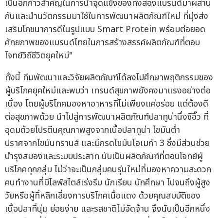
เป็นอีกก้าวสำคัญในการนำจุดแข็งของทั้งสองแบรนด์มาผสาน
กันและนำนวัตกรรมมาใช้ในการพัฒนาผลิตภัณฑ์ใหม่ ที่มุ่งส่ง
เสริมโภชนาการดีในรูปแบบ Smart Protein พร้อมต่อยอด
ศักยภาพของแบรนด์ไทยในการสร้างสรรค์ผลิตภัณฑ์ที่ตอบ
โจทย์วิถีชีวิตยุคใหม่"
ทั้งนี้ ทีมพัฒนาและวิจัยผลิตภัณฑ์ได้ลงไปศึกษาพฤติกรรมของ
ผู้บริโภคยุคใหม่และพบว่า เทรนด์สุขภาพยังคงมาแรงอย่างต่อ
เนื่อง โดยผู้บริโภคมองหาอาหารที่ไม่เพียงแค่อร่อย แต่ต้องดี
ต่อสุขภาพด้วย นำไปสู่การพัฒนาผลิตภัณฑ์ปลาทูน่านึ่งซีอิ๊ว ที่
อุดมด้วยโปรตีนคุณภาพสูงจากเนื้อปลาทูน่า ไขมันต่ำ
ปราศจากไขมันทรานส์ และมีกรดไขมันโอเมก้า 3 ซึ่งมีส่วนช่วย
บำรุงสมองและระบบประสาท นับเป็นผลิตภัณฑ์ที่ตอบโจทย์ผู้
บริโภคทุกกลุ่ม ไม่ว่าจะเป็นกลุ่มคนรุ่นใหม่ที่มองหาความสะดวก
คนทำงานที่มีไลฟ์สไตล์เร่งรีบ นักเรียน นักศึกษา ไปจนถึงผู้สูง
วัยหรือผู้ที่หลีกเลี่ยงการบริโภคเนื้อแดง ด้วยคุณสมบัติของ
เนื้อปลาที่นุ่ม ย่อยง่าย และรสชาติไม่จัดจ้าน จึงนับเป็นอีกหนึ่ง