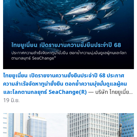
ไทยยูเนี่ยน เปิดรายงานความยั่งยืนประจำปี 68 ประกาศ
ความสำเร็จจัดหาทูน่ายั่งยืน ตอกย้ำความมุ่งมั่นดูแลผู้คน
และโลกตามกลยุทธ์ SeaChange(R)
— บริษัท ไทยยูเนี่ย...
19 มิ.ย.