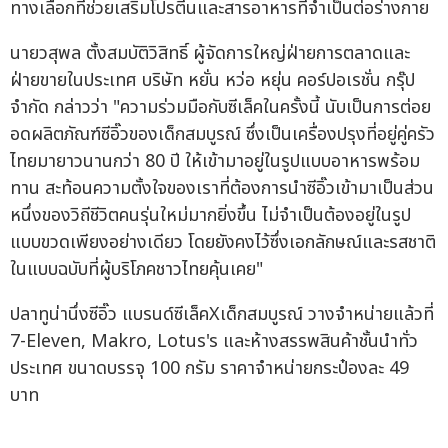
ทางเลือกที่ช่วยเสริมโปรตีนและสารอาหารที่จำเป็นต่อร่างกาย
นายวสุพล ตั้งสมบัติวิสิทธิ์ ผู้จัดการใหญ่ฝ่ายการตลาดและ
ฝ่ายขายในประเทศ บริษัท หยั่น หว่อ หยุ่น คอร์ปอเรชั่น กรุ๊ป
จำกัด กล่าวว่า "ความร่วมมือกับซีเล็คในครั้งนี้ นับเป็นการต่อย
อดผลิตภัณฑ์ซีอิ๊วของเด็กสมบูรณ์ ซึ่งเป็นเครื่องปรุงที่อยู่คู่ครัว
ไทยมายาวนานกว่า 80 ปี ให้เข้ามาอยู่ในรูปแบบอาหารพร้อม
ทาน สะท้อนความตั้งใจของเราที่ต้องการนำซีอิ๊วเข้ามาเป็นส่วน
หนึ่งของวิถีชีวิตคนรุ่นใหม่มากยิ่งขึ้น ไม่จำเป็นต้องอยู่ในรูป
แบบขวดเพียงอย่างเดียว โดยยังคงไว้ซึ่งเอกลักษณ์และรสชาติ
ในแบบฉบับที่ผู้บริโภคชาวไทยคุ้นเคย"
ปลาทูน่านึ่งซีอิ๊ว แบรนด์ซีเล็คXเด็กสมบูรณ์ วางจำหน่ายแล้วที่
7-Eleven, Makro, Lotus's และห้างสรรพสินค้าชั้นนำทั่ว
ประเทศ ขนาดบรรจุ 100 กรัม ราคาจำหน่ายกระป๋องละ 49
บาท