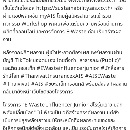
ผ่านเว็บไซต์ประกันภัยไทยวิวัฒน์ www.thaivivat.co.th และ
เว็บไซต์เอไอเอส https://sustainability.ais.co.th/ หรือ
ผ่านแอปพลิเคชัน myAIS โดยผู้สมัครสามารถเข้าร่วม
กิจกรรม Workshop พิเศษเพื่อเตรียมความพร้อมด้านการ
ผลิตสื่อออนไลน์และการจัดการ E-Waste ก่อนเริ่มสร้างผล
งาน
หลังจากผลิตผลงาน ผู้เข้าประกวดต้องเผยแพร่ผลงานผ่าน
บัญชี TikTok ของตนเอง โดยตั้งค่า "สาธารณะ (Public)"
และติดแฮชแท็ก #EWasteinfluencerjunior #นักสื่อสาร
รักษ์โลก #ThaivivatInsurancexAIS #AISEWaste
#Thaivivat #AIS #ขยะอิเล็กทรอนิกส์ พร้อมส่งลิงก์ผลงาน
กลับมายังหน้าเว็บไซต์ของโครงการ
โครงการ "E-Waste Influencer Junior ฮีโร่รุ่นเยาว์ ปลุก
พลังเปลี่ยนโลก" ไม่เพียงเป็นเวทีสร้างสรรค์ผลงาน แต่ยัง
เป็นการปลุกพลังเยาวชนให้ตระหนักถึงผลกระทบของขยะ
อิเล็กทรอนิกส์ต่อสิ่งแวดล้อม และเป็นแรงบันดาลใจให้เกิดการ