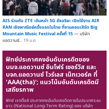
AIS ร่วมกับ ZTE เดินหน้า 5G อัจฉริยะ เปิดใช้งาน AIR
RAN เชิงพาณิชย์ครั้งแรกในไทย ที่งานคอนเสิร์ต Big
Mountain Music Festival ครั้งที่ 15
— บริษัท
แอดวานซ์...
19 ม.ค.
ฟิทช์ประกาศคงอันดับเครดิตของ
บมจ.แอดวานซ์ อินโฟร์ เซอร์วิส และ
บจก.แอดวานซ์ ไวร์เลส เน็ทเวอร์ค ที่
'AAA(tha)'; แนวโน้มอันดับเครดิตมี
เสถียรภาพ
ฟิทช์ เรทติ้งส์ ประกาศคงอันดับเครดิตภายในประเทศระยะ
ยาว (National Long-Term Rating) ของ บริษัท