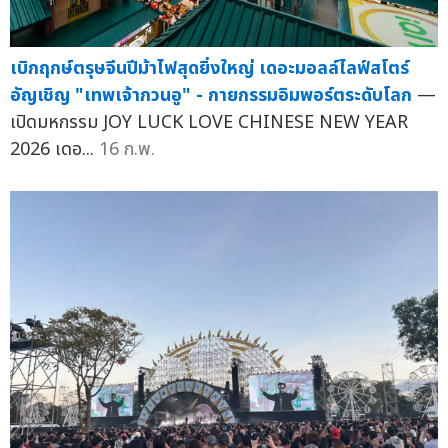
เบิกฤกษ์ตรุษจีนปีม้าไฟสุดยิ่งใหญ่ เดอะมอลล์ไลฟ์สโตร์
อัญเชิญ "เทพเจ้ากวนอู" - กายกรรมอิมพอร์ตระดับโลก
—
เปิดมหกรรม JOY LUCK LOVE CHINESE NEW YEAR
2026 เดอ...
16 ก.พ.