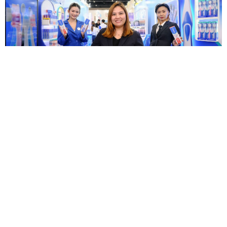
ไบโอเซฟตี้ ยกระดับโซลูชันทันตกรรมไทย โชว์นวัตกรรม
ผลิตภัณฑ์แบบครบวงจร
— ในงานประชุมวิชาการทันต
แพทยสมาคมแห่งประเทศไทย ครั้งที่ 120 ไบโอเซฟตี้
(Biosafety) ผู...
15 ธ.ค.
ประชุมวิชาการ
ทันตแพทยสมาคมแห่งประเทศไทย ในพระบรมราชูปถัมภ์
ครั้งที่ 119 (1/2568)
— รศ.ทพ.ดร. ศิริวิมล ศรีสวัสดิ์ (ที่ 5
จากซ้าย) นายกทันตแพทยสมาคมแห่งประเท...
มิ.ย. 68