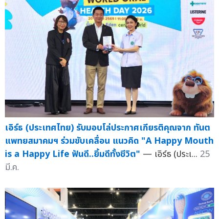
เอิร์ธ (ประเทศไทย) รับมอบโล่ประกาศเกียรติคุณจาก ทันต
แพทยสมาคมฯ ร่วมขับเคลื่อน แนวคิด "A Happy Mouth
is a Happy Life ฟันดี..ยิ้มดีทั้งชีวิต"
— เอิร์ธ (ประเ...
25
มี.ค.