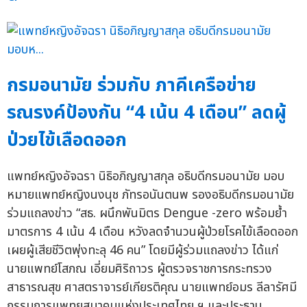
กรมอนามัย ร่วมกับ ภาคีเครือข่าย
รณรงค์ป้องกัน “4 เน้น 4 เดือน” ลดผู้
ป่วยไข้เลือดออก
แพทย์หญิงอัจฉรา นิธิอภิญญาสกุล อธิบดีกรมอนามัย มอบ
หมายแพทย์หญิงนงนุช ภัทรอนันตนพ รองอธิบดีกรมอนามัย
ร่วมแถลงข่าว “สธ. ผนึกพันมิตร Dengue -zero พร้อมย้ำ
มาตรการ 4 เน้น 4 เดือน หวังลดจำนวนผู้ป่วยโรคไข้เลือดออก
เผยผู้เสียชีวิตพุ่งทะลุ 46 คน” โดยมีผู้ร่วมแถลงข่าว ได้แก่
นายแพทย์โสภณ เอี่ยมศิริถาวร ผู้ตรวจราชการกระทรวง
สาธารณสุข ศาสตราจารย์เกียรติคุณ นายแพทย์อมร ลีลารัศมี
กรรมการแพทยสมาคมแห่งประเทศไทย ฯ และประธาน