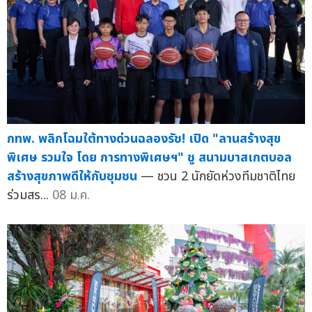
กทพ. พลิกโฉมใต้ทางด่วนฉลองรัช! เปิด "ลานสร้างสุข
พิเศษ รวมใจ โดย การทางพิเศษฯ" ชู สนามบาสเกตบอล
สร้างสุขภาพดีให้กับชุมชน
— ชวน 2 นักยัดห่วงทีมชาติไทย
ร่วมสร...
08 ม.ค.