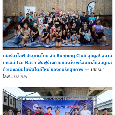
เฮอร์บาไลฟ์ ประเทศไทย จัด Running Club สุดคูล! ผสาน
เทรนด์ Ice Bath ฟื้นฟูร่างกายหลังวิ่ง พร้อมเคล็ดลับดูแล
ตัวเองฉบับไลฟ์สไตล์ใหม่ ของคนรักสุขภาพ
— เฮอร์บา
ไลฟ์...
02 ก.พ.