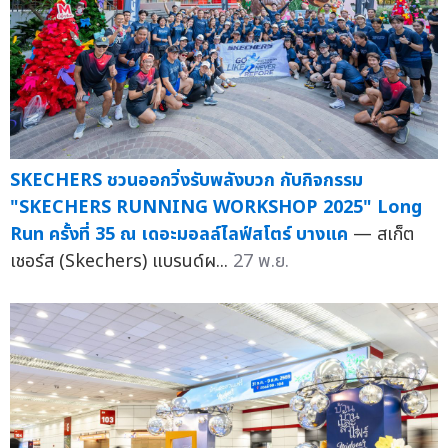
SKECHERS ชวนออกวิ่งรับพลังบวก กับกิจกรรม
"SKECHERS RUNNING WORKSHOP 2025" Long
Run ครั้งที่ 35 ณ เดอะมอลล์ไลฟ์สโตร์ บางแค
— สเก็ต
เชอร์ส (Skechers) แบรนด์ผ...
27 พ.ย.