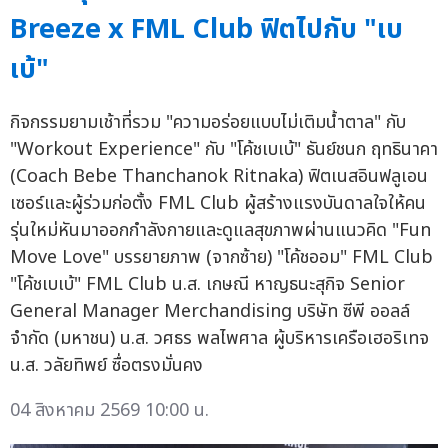
Breeze x FML Club ฟิตไปกับ "เบ
เบ้"
กิจกรรมยามเช้าที่รวม "ความอร่อยแบบไม่เติมน้ำตาล" กับ
"Workout Experience" กับ "โค้ชเบเบ้" ธันย์ชนก ฤทธินาคา
(Coach Bebe Thanchanok Ritnaka) ฟิตเนสอินฟลูเอน
เซอร์และผู้ร่วมก่อตั้ง FML Club ผู้สร้างแรงบันดาลใจให้คน
รุ่นใหม่หันมาออกกำลังกายและดูแลสุขภาพผ่านแนวคิด "Fun
Move Love" บรรยายภาพ (จากซ้าย) "โค้ชออม" FML Club
"โค้ชเบเบ้" FML Club น.ส. เกษณี หาญธนะสุกิจ Senior
General Manager Merchandising บริษัท ซีพี ออลล์
จำกัด (มหาชน) น.ส. วศธร พลไพศาล ผู้บริหารเครือเฮอริเทจ
น.ส. วลัยทิพย์ ซื่อตรงมั่นคง
04 สิงหาคม 2569 10:00 น.