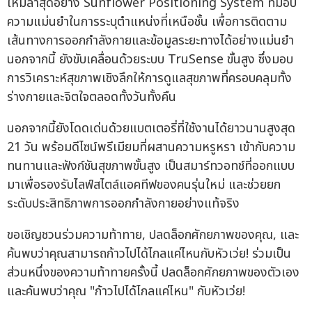
ใหม่ล่าสุดอย่าง Sunflower Positioning System ที่มอบ
ความแม่นยำในการระบุตำแหน่งที่เหนือชั้น เพื่อการติดตาม
เส้นทางการออกกำลังกายและข้อมูลระยะทางได้อย่างแม่นยำ
นอกจากนี้ ยังขับเคลื่อนด้วยระบบ TruSense ขั้นสูง ซึ่งมอบ
การวิเคราะห์สุขภาพเชิงลึกให้การดูแลสุขภาพที่ครอบคลุมทั้ง
ร่างกายและจิตใจตลอดทั้งวันทั้งคืน
นอกจากนี้ยังโดดเด่นด้วยแบตเตอรี่ที่ใช้งานได้ยาวนานสูงสุด
21 วัน พร้อมดีไซน์พรีเมียมที่ผสานความหรูหรา เข้ากับความ
ทนทานและฟังก์ชันสุขภาพขั้นสูง เป็นสมาร์ทวอทช์ที่ออกแบบ
มาเพื่อรองรับไลฟ์สไตล์แอคทีฟของคนรุ่นใหม่ และช่วยยก
ระดับประสิทธิภาพการออกกำลังกายอย่างแท้จริง
ขอเชิญชวนร่วมความท้าทาย, ปลดล็อกศักยภาพของคุณ, และ
ค้นพบว่าคุณสามารถก้าวไปได้ไกลแค่ไหนกับหัวเว่ย! ร่วมเป็น
ส่วนหนึ่งของความท้าทายครั้งนี้ ปลดล็อกศักยภาพของตัวเอง
และค้นพบว่าคุณ "ก้าวไปได้ไกลแค่ไหน" กับหัวเว่ย!