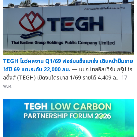
TEGH โชว์ผลงาน Q1/69 ฟอร์มแข็งแกร่ง เดินหน้าปั๊มราย
ได้ปี 69 แตะระดับ 22,000 ลบ.
— บมจ.ไทยอีสเทิร์น กรุ๊ป โฮ
ลดิ้งส์ (TEGH) เปิดงบไตรมาส 1/69 รายได้ 4,409 ล...
17
พ.ค.