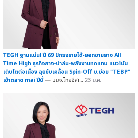
TEGH ฐานแน่น! ปี 69 ปักธงรายได้-ยอดขายยาง All
Time High ธุรกิจยาง-ปาล์ม-พลังงานทดแทน แนวโน้ม
เติบโตต่อเนื่อง ลุยขับเคลื่อน Spin-Off บ.ย่อย "TEBP"
เข้าตลาด mai ปีนี้
— บมจ.ไทยอีสเ...
23 ม.ค.