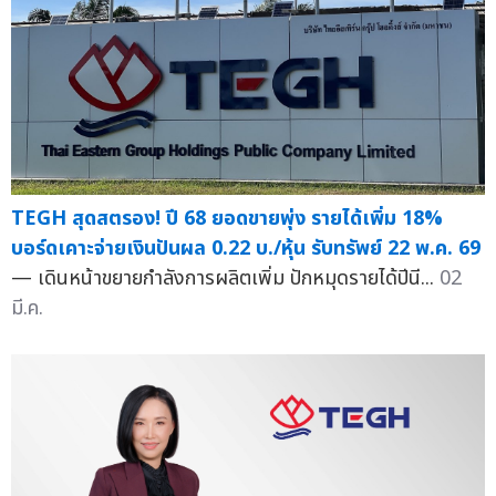
TEGH สุดสตรอง! ปี 68 ยอดขายพุ่ง รายได้เพิ่ม 18%
บอร์ดเคาะจ่ายเงินปันผล 0.22 บ./หุ้น รับทรัพย์ 22 พ.ค. 69
— เดินหน้าขยายกำลังการผลิตเพิ่ม ปักหมุดรายได้ปีนี...
02
มี.ค.