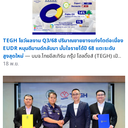
TEGH โชว์ผลงาน Q3/68 ปริมาณขายยางแท่งโตต่อเนื่อง
EUDR หนุนดีมานด์กลับมา มั่นใจรายได้ปี 68 แตะระดับ
สูงสุดใหม่
— บมจ.ไทยอีสเทิร์น กรุ๊ป โฮลดิ้งส์ (TEGH) เปิ...
18 พ.ย.