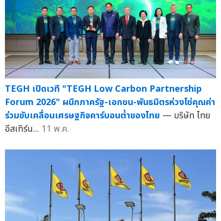
TEGH เปิดเวที "TEGH Low Carbon Partnership
Forum 2026" ผนึกภาครัฐ-เอกชน-พันธมิตรห่วงโซ่คุณค่า
ร่วมขับเคลื่อนเศรษฐกิจคาร์บอนต่ำของไทย
— บริษัท ไทย
อีสเทิร์น...
11 พ.ค.