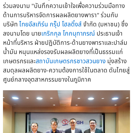
ร่วมลงนาม "บันทึกความเข้าใจเพื่อความร่วมมือทาง
ด้านการบริหารจัดการผลผลิตยางพารา" ร่วมกับ
บริษัท
ไทยอีสเทิร์น กรุ๊ป โฮลดิ้งส์
จำกัด (มหาชน) ซึ่ง
ลงนามโดย นาย
เกริกกุล โกกนุทาภรณ์
ประธานเจ้า
หน้าที่บริหาร ฝ่ายปฏิบัติการ-ด้านยางพาราและปาล์ม
น้ำมัน หนุนแหล่งรองรับผลผลิตยางที่เป็นธรรมแก่
เกษตรกรและ
สถาบันเกษตรกรชาวสวนยาง
มุ่งสร้าง
สมดุลผลผลิตยาง-ความต้องการใช้ในตลาด ดันไทยสู่
ศูนย์กลางอุตสาหกรรมยางในภูมิภาค