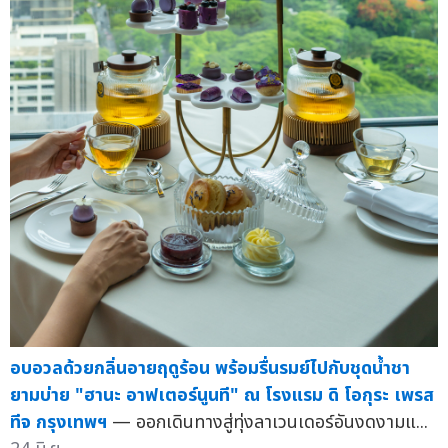
อบอวลด้วยกลิ่นอายฤดูร้อน พร้อมรื่นรมย์ไปกับชุดน้ำชา
ยามบ่าย "ฮานะ อาฟเตอร์นูนที" ณ โรงแรม ดิ โอกุระ เพรส
ทีจ กรุงเทพฯ
— ออกเดินทางสู่ทุ่งลาเวนเดอร์อันงดงามแ...