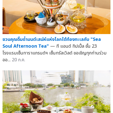
ชวนคุณดื่มด่ำมนต์เสน่ห์แห่งโลกใต้ท้องทะเลกับ "Sea
Soul Afternoon Tea"
— ที แอนด์ ทิปเปิ้ล ชั้น 23
โรงแรมเซ็นทาราแกรนด์ฯ เซ็นทรัลเวิลด์ ขอเชิญทุกท่านร่วม
ออ...
20 ก.ค.