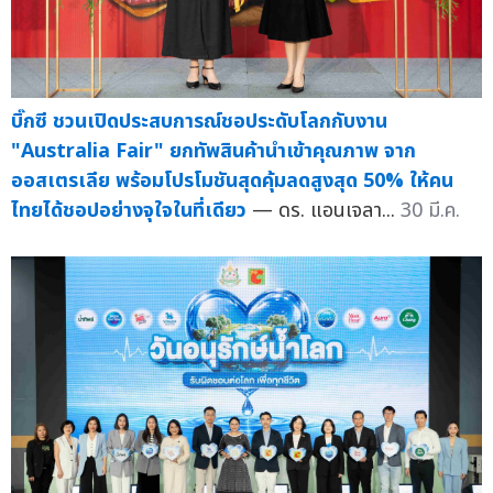
บิ๊กซี ชวนเปิดประสบการณ์ชอประดับโลกกับงาน
"Australia Fair" ยกทัพสินค้านำเข้าคุณภาพ จาก
ออสเตรเลีย พร้อมโปรโมชันสุดคุ้มลดสูงสุด 50% ให้คน
ไทยได้ชอปอย่างจุใจในที่เดียว
— ดร. แอนเจลา...
30 มี.ค.