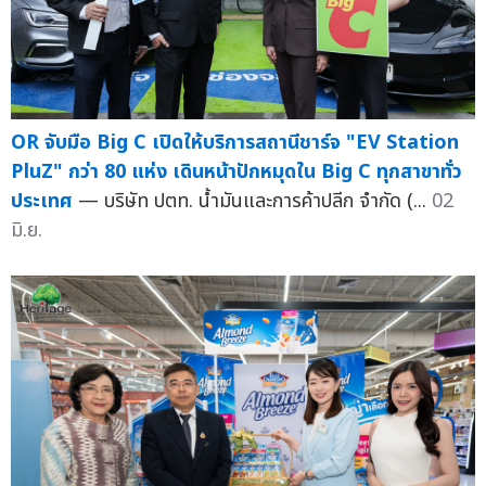
OR จับมือ Big C เปิดให้บริการสถานีชาร์จ "EV Station
PluZ" กว่า 80 แห่ง เดินหน้าปักหมุดใน Big C ทุกสาขาทั่ว
ประเทศ
— บริษัท ปตท. น้ำมันและการค้าปลีก จำกัด (...
02
มิ.ย.