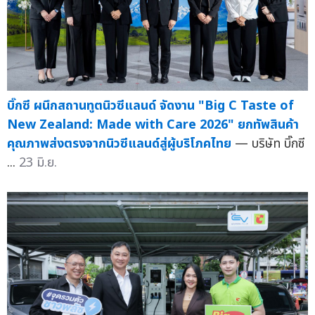
บิ๊กซี ผนึกสถานทูตนิวซีแลนด์ จัดงาน "Big C Taste of
New Zealand: Made with Care 2026" ยกทัพสินค้า
คุณภาพส่งตรงจากนิวซีแลนด์สู่ผู้บริโภคไทย
— บริษัท บิ๊กซี
...
23 มิ.ย.