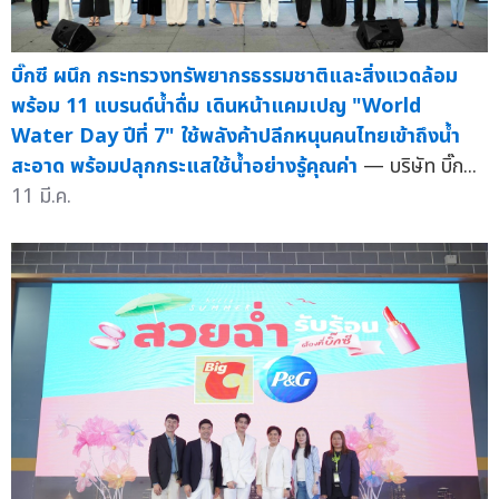
บิ๊กซี ผนึก กระทรวงทรัพยากรธรรมชาติและสิ่งแวดล้อม
พร้อม 11 แบรนด์น้ำดื่ม เดินหน้าแคมเปญ "World
Water Day ปีที่ 7" ใช้พลังค้าปลีกหนุนคนไทยเข้าถึงน้ำ
สะอาด พร้อมปลุกกระแสใช้น้ำอย่างรู้คุณค่า
— บริษัท บิ๊ก...
11 มี.ค.