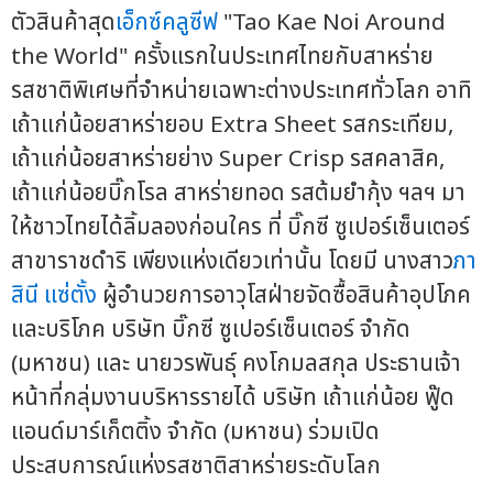
ตัวสินค้าสุด
เอ็กซ์คลูซีฟ
"Tao Kae Noi Around
the World" ครั้งแรกในประเทศไทยกับสาหร่าย
รสชาติพิเศษที่จำหน่ายเฉพาะต่างประเทศทั่วโลก อาทิ
เถ้าแก่น้อยสาหร่ายอบ Extra Sheet รสกระเทียม,
เถ้าแก่น้อยสาหร่ายย่าง Super Crisp รสคลาสิค,
เถ้าแก่น้อยบิ๊กโรล สาหร่ายทอด รสต้มยำกุ้ง ฯลฯ มา
ให้ชาวไทยได้ลิ้มลองก่อนใคร ที่ บิ๊กซี ซูเปอร์เซ็นเตอร์
สาขาราชดำริ เพียงแห่งเดียวเท่านั้น โดยมี นางสาว
ภา
สินี แซ่ตั้ง
ผู้อำนวยการอาวุโสฝ่ายจัดซื้อสินค้าอุปโภค
และบริโภค บริษัท บิ๊กซี ซูเปอร์เซ็นเตอร์ จำกัด
(มหาชน) และ นายวรพันธุ์ คงโกมลสกุล ประธานเจ้า
หน้าที่กลุ่มงานบริหารรายได้ บริษัท เถ้าแก่น้อย ฟู๊ด
แอนด์มาร์เก็ตติ้ง จำกัด (มหาชน) ร่วมเปิด
ประสบการณ์แห่งรสชาติสาหร่ายระดับโลก