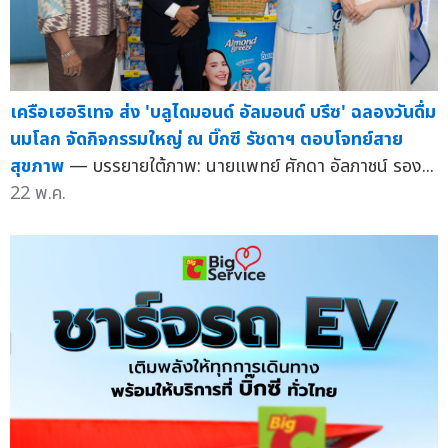
เครือเฮอริเทจ ส่ง 'บลูไดมอนด์ อัลมอนด์ บรีซ' ฉลองวันดื่ม
นมโลก จัดกิจกรรมใหญ่ ณ บิ๊กซี รัชดาฯ ตอบโจทย์สาย
สุขภาพ
— บรรยายใต้ภาพ: นายแพทย์ ศักดา อัลภาชน์ รอง...
22 พ.ค.