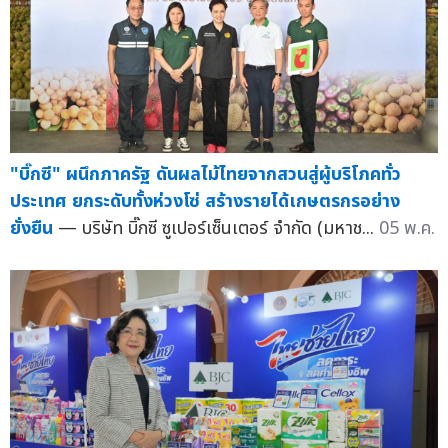
"บิ๊กซี" ผนึกภาครัฐ ดันผลไม้ไทยจากสวนสู่ผู้บริโภคทั่ว
ประเทศ ยกระดับทั้งห่วงโซ่ สร้างรายได้เกษตรกรอย่าง
ยั่งยืน
— บริษัท บิ๊กซี ซูเปอร์เซ็นเตอร์ จำกัด (มหาช...
05 พ.ค.