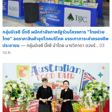
กลุ่มบีเจซี บิ๊กซี ผนึกกำลังภาครัฐร่วมโครงการ "ไทยช่วย
ไทย" ลดราคาสินค้าอุปโภคบริโภค บรรเทาภาระค่าครองชีพ
ประชาชน
— กลุ่มบีเจซี บิ๊กซี นำโดย นางวิภาดา ดวงรั...
03
เม.ย.