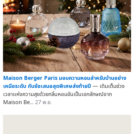
Maison Berger Paris มอบความหอมสำหรับบ้านอย่าง
เหนือระดับ กับข้อเสนอสุดพิเศษส่งท้ายปี
— เติมเต็มช่วง
เวลาแห่งความสุขด้วยกลิ่นหอมอันเป็นเอกลักษณ์จาก
Maison Be...
27 พ.ย.