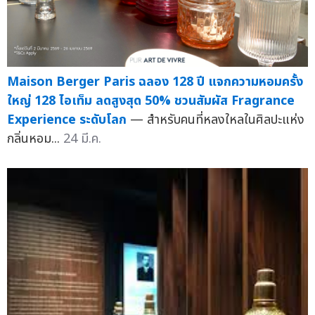
Maison Berger Paris ฉลอง 128 ปี แจกความหอมครั้ง
ใหญ่ 128 ไอเท็ม ลดสูงสุด 50% ชวนสัมผัส Fragrance
Experience ระดับโลก
— สำหรับคนที่หลงใหลในศิลปะแห่ง
กลิ่นหอม...
24 มี.ค.