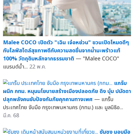
Malee COCO เปิดตัว "เฉิน เจ๋อหย่วน" ชวนเปิดโหมดดีๆ
กับไลฟ์สไตล์สุขภาพดีกับความสดชื่นจากน้ำมะพร้าวแท้
100% วัตถุดิบหลักจากธรรมชาติ
— "Malee COCO"
แบรนด์น้ำ...
22 พ.ค.
แกร็บ
ผนึก กทม. หนุนนโยบายสร้างเมืองปลอดภัย ดึง บุ๋ม ปนัดดา
ปลุกพลังคนขับป้องกันภัยคุกคามทางเพศ
— แกร็บ
ประเทศไทย จับมือ กรุงเทพมหานคร (กทม.) และ มูลนิธิอ...
มี.ค. 68
ซัมซุง มอบมือ