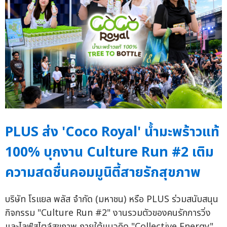
PLUS ส่ง 'Coco Royal' น้ำมะพร้าวแท้
100% บุกงาน Culture Run #2 เติม
ความสดชื่นคอมมูนิตี้สายรักสุขภาพ
บริษัท โรแยล พลัส จำกัด (มหาชน) หรือ PLUS ร่วมสนับสนุน
กิจกรรม "Culture Run #2" งานรวมตัวของคนรักการวิ่ง
และไลฟ์สไตล์สุขภาพ ภายใต้แนวคิด "Collective Energy"