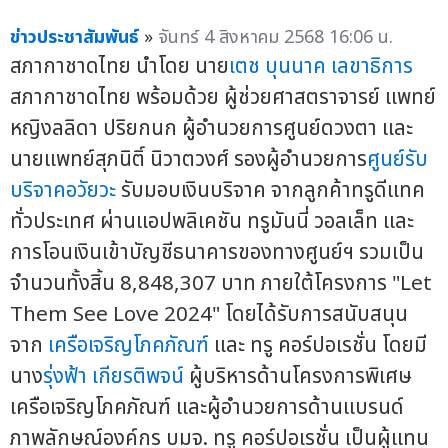
ข่าวประชาสัมพันธ์
»
จันทร์ 4 สิงหาคม 2568 16:06 น.
สภากาชาดไทย นำโดย นาย
เตช บุนนาค เลขาธิการ
สภากาชาดไทย พร้อมด้วย ผู้ช่วยศาสตราจารย์ แพทย์
หญิงลลิดา ปริยกนก ผู้อำนวยการศูนย์ดวงตา และ
นายแพทย์สุภนิติ์ นิวาตวงศ์ รองผู้อำนวยการ
ศูนย์รับ
บริจาคอวัยวะ
รับมอบเงินบริจาค จากลูกค้าทรูดีแทค
ทั่วประเทศ ผ่านแอปพลิเคชัน ทรูมันนี่ วอลเล็ท และ
การโอนเงินเข้าบัญชีธนาคารของทางศูนย์ฯ รวมเป็น
จำนวนทั้งสิ้น 8,848,307 บาท ภายใต้โครงการ "Let
Them See Love 2024" โดยได้รับการสนับสนุน
จาก
เครือเจริญโภคภัณฑ์
และ ทรู คอร์ปอเรชั่น โดยมี
นาง
รุ่งฟ้า เกียรติพจน์
ผู้บริหารด้านโครงการพิเศษ
เครือเจริญโภคภัณฑ์ และผู้อำนวยการด้านแบรนด์
ภาพลักษณ์องค์กร บมจ. ทรู คอร์ปอเรชั่น เป็นผู้แทน