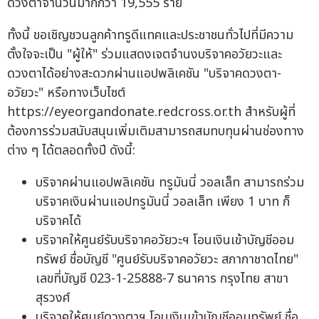
ดวงตาจำนวนมากกว่า 19,555 ราย
ทั้งนี้ ขอเชิญชวนลูกค้าทรูดีแทคและประชาชนทั่วไปที่มีความ
ตั้งใจจะเป็น "ผู้ให้" ร่วมแสดงเจตจำนงบริจาคอวัยวะและ
ดวงตาได้อย่างสะดวกผ่านแอปพลิเคชัน "บริจาคดวงตา-
อวัยวะ" หรือทางเว็บไซต์
https://eyeorgandonate.redcross.or.th สำหรับผู้ที่
ต้องการร่วมสนับสนุนเพิ่มเติมสามารถสมทบทุนผ่านช่องทาง
ต่าง ๆ ได้ตลอดทั้งปี ดังนี้:
บริจาคผ่านแอปพลิเคชัน ทรูมันนี่ วอลเล็ท สามารถร่วม
บริจาคเงินผ่านแอปทรูมันนี่ วอลเล็ท เพียง 1 บาท ก็
บริจาคได้
บริจาคให้ศูนย์รับบริจาคอวัยวะฯ โอนเงินเข้าบัญชีออม
ทรัพย์ ชื่อบัญชี "ศูนย์รับบริจาคอวัยวะ สภากาชาดไทย"
เลขที่บัญชี 023-1-25888-7 ธนาคาร กรุงไทย สาขา
สุรวงศ์
บริจาคให้ศูนย์ดวงตาฯ โอนเงินเข้าบัญชีออมทรัพย์ ชื่อ