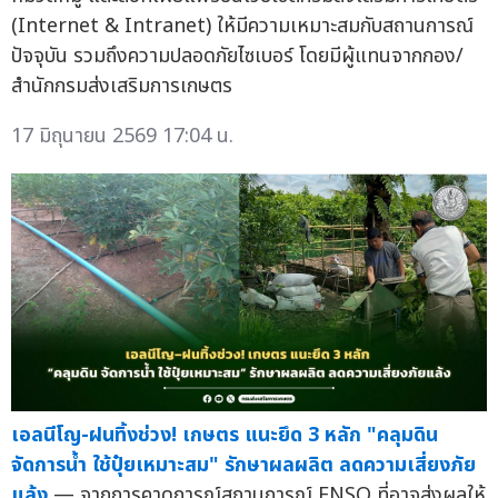
(Internet & Intranet) ให้มีความเหมาะสมกับสถานการณ์
ปัจจุบัน รวมถึงความปลอดภัยไซเบอร์ โดยมีผู้แทนจากกอง/
สำนักกรมส่งเสริมการเกษตร
17 มิถุนายน 2569 17:04 น.
เอลนีโญ-ฝนทิ้งช่วง! เกษตร แนะยึด 3 หลัก "คลุมดิน
จัดการน้ำ ใช้ปุ๋ยเหมาะสม" รักษาผลผลิต ลดความเสี่ยงภัย
แล้ง
— จากการคาดการณ์สถานการณ์ ENSO ที่อาจส่งผลให้