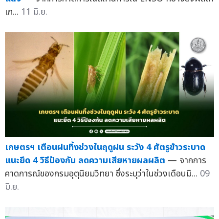
เก...
11 มิ.ย.
เกษตรฯ เตือนฝนทิ้งช่วงในฤดูฝน ระวัง 4 ศัตรูข้าวระบาด
แนะยึด 4 วิธีป้องกัน ลดความเสียหายผลผลิต
— จากการ
คาดการณ์ของกรมอุตุนิยมวิทยา ซึ่งระบุว่าในช่วงเดือนมิ...
09
มิ.ย.