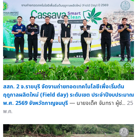
สสก. 2 จ.ราชบุรี จัดงานถ่ายทอดเทคโนโลยีเพื่อเริ่มต้น
ฤดูกาลผลิตใหม่ (Field day) ระดับเขต ประจำปีงบประมาณ
พ.ศ. 2569 จังหวัดกาญจนบุรี
— นายจเด็ศ จันทรา ผู้ช่...
25
พ.ค.