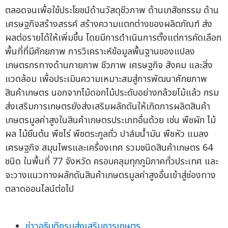
ตลอดจนเพื่อใช้ประโยชน์ด้านวัสดุชีวภาพ ด้านเภสัชกรรม ด้าน
เศรษฐกิจสร้างสรรค์ สร้างความแตกต่างของผลิตภัณฑ์ ส่ง
ผลต่อรายได้ให้เพิ่มขึ้น โดยมีการดำเนินการตั้งแต่การคัดเลือก
พื้นที่ที่มีศักยภาพ การวิเคราะห์ข้อมูลพื้นฐานของแปลง
เกษตรกรทางด้านกายภาพ ชีวภาพ เศรษฐกิจ สังคม และสิ่ง
แวดล้อม เพื่อประเมินความเหมาะสมสู่การพัฒนาศักยภาพ
สินค้าเกษตร นอกจากไม้ดอกไม้ประดับอย่างกล้วยไม้แล้ว กรม
ส่งเสริมการเกษตรยังส่งเสริมผลักดันให้เกิดการผลิตสินค้า
เกษตรมูลค่าสูงในสินค้าเกษตรประเภทอื่นด้วย เช่น พืชผัก ไม้
ผล ไม้ยืนต้น พืชไร่ พืชตระกูลถั่ว ปาล์มน้ำมัน พืชหัว แมลง
เศรษฐกิจ สมุนไพรและเครื่องเทศ รวมชนิดสินค้าเกษตร 64
ชนิด ในพื้นที่ 77 จังหวัด ครอบคลุมทุกภูมิภาคทั่วประเทศ และ
จะวางแนวทางผลักดันสินค้าเกษตรมูลค่าสูงอื่นเข้าสู่ช่องทาง
ตลาดออนไลน์ต่อไป
ข่าวอธิบดีกรมส่งเสริมการเกษตร