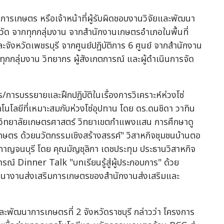
มการเกษตร หรือเจ้าหน้าที่ผู้รับผิดชอบงานวิจัยและพัฒนา
ด จากทุกกลุ่มงาน จากสำนักงานเกษตรอำเภอในพื้นที่
ะจังหวัดเพชรบุรี จากศูนย์ปฏิบัติการ 6 ศูนย์ จากสำนักงาน
ุกกลุ่มงาน วิทยากร ผู้สังเกตการณ์ และผู้ดำเนินการจัด
การบรรยายและฝึกปฏิบัติในเรื่องการวิเคราะห์ห่วงโซ่
คโนโลยีที่เหมาะสมกับห่วงโซ่อุปทาน โดย ดร.ดนชิดา วาทิน
าวิทยาลัยเกษตรศาสตร์ วิทยาเขตกำแพงแสน การศึกษาดู
กษตร ด้วยนวัตกรรมเชิงสร้างสรรค์" วิสาหกิจชุมชนบ้านตอ
กาญจนบุรี โดย คุณมัญชุลิกา เดชประทุม ประธานวิสาหกิจ
์ Dinner Talk "บทเรียนรู้สู่ผู้ประกอบการ" ด้วย
พัฒนางานส่งเสริมการเกษตรของสำนักงานส่งเสริมและ
พัฒนาการเกษตรที่ 2 จังหวัดราชบุรี กล่าวว่า โครงการ