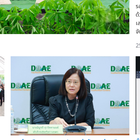
ร
ด
เ
จ
2