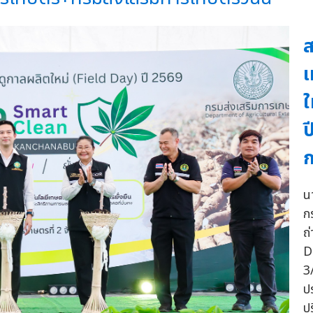
ส
เ
ใ
ป
ก
น
ก
ถ
D
3
ป
ป