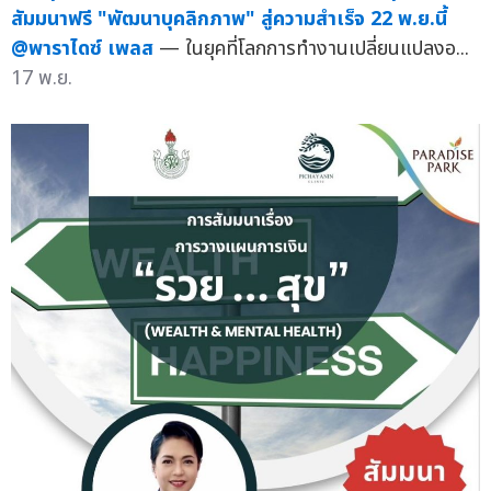
สัมมนาฟรี "พัฒนาบุคลิกภาพ" สู่ความสำเร็จ 22 พ.ย.นี้
@พาราไดซ์ เพลส
— ในยุคที่โลกการทำงานเปลี่ยนแปลงอ...
17 พ.ย.