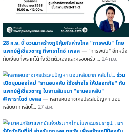
28 ก.ย. นี้ ชวนมาสร้างภูมิคุ้มกันห่างไกล "การพนัน" โดย
แพทย์ผู้เชี่ยวชาญ ที่พาราไดซ์ เพลส
— "การพนัน" อีกหนึ่ง
ภัยเงียบที่พรากได้ทั้งชีวิตตัวเองและครอบครัว ...
24 ก.ย.
ร่วม
เปิดมุมมองใหม่ "ยานอนหลับ ใช้อย่างไร ให้ปลอดภัย" กับ
แพทย์ผู้เชี่ยวชาญ ในงานสัมมนา "ยานอนหลับ"
@พาราไดซ์ เพลส
— หลายคนอาจเคยประสบปัญหา นอน
หลับยาก หลับไ...
27 ส.ค.
มา
รู้จักวัคซีนที่ใช่ สำหรับทุกเพศ ทุกวัย เพื่อสร้างภูมิป้องกัน