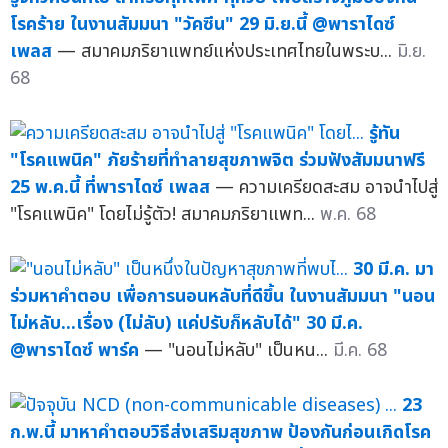
โรคร้าย ในงานสัมมนา "วัคซีน" 29 มิ.ย.นี้ @พาราไดซ์
เพลส
— สมาคมภริยาแพทย์แห่งประเทศไทยในพระบ...
มิ.ย.
68
รู้ทัน
"โรคแพนิค" ภัยร้ายที่ทำลายสุขภาพจิต ร่วมฟังสัมมนาฟรี
25 พ.ค.นี้ ที่พาราไดซ์ เพลส
— ความเครียดสะสม อาจนำไปสู่
"โรคแพนิค" โดยไม่รู้ตัว! สมาคมภริยาแพท...
พ.ค. 68
30 มี.ค. มา
ร่วมหาคำตอบ เพื่อการนอนหลับที่ดีขึ้น ในงานสัมมนา "นอน
ไม่หลับ...เรื่อง (ไม่ลับ) แค่ปรับก็หลับได้" 30 มี.ค.
@พาราไดซ์ พาร์ค
— "นอนไม่หลับ" เป็นหน...
มี.ค. 68
23
ก.พ.นี้ มาหาคำตอบวิธีส่งเสริมสุขภาพ ป้องกันก่อนเกิดโรค