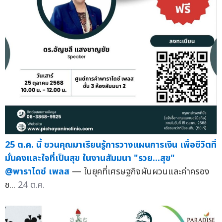
25 ต.ค. นี้ ชวนคุณมาเรียนรู้การวางแผนการเงิน เพื่อชีวิตที่
มั่นคงและใจที่เป็นสุข ในงานสัมมนา "รวย...สุข"
@พาราไดซ์ เพลส
— ในยุคที่เศรษฐกิจผันผวนและค่าครอง
ช...
24 ต.ค.