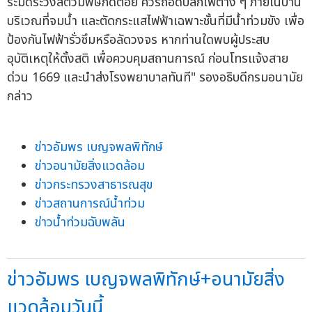
ระมัดระวังสัตว์มีพิษกัดต่อย ควรถอดปลั๊กไฟต่าง ๆ ภายในบ้าน
บริเวณที่จมน้ำ และตัดกระแสไฟฟ้าเฉพาะชั้นที่มีน้ำท่วมขัง เพื่อ
ป้องกันไฟฟ้ารั่วซึมหรือลัดวงจร หากท่านใดพบผู้ประสบ
อุบัติเหตุให้ตั้งสติ เพื่อควบคุมสถานการณ์ ก่อนโทรแจ้งสาย
ด่วน 1669 และนำส่งโรงพยาบาลทันที" รองอธิบดีกรมอนามัย
กล่าว
ข่าวอัมพร เบญจพลพิทักษ์
ข่าวอนามัยสิ่งแวดล้อม
ข่าวกระทรวงสาธารณสุข
ข่าวสถานการณ์น้ำท่วม
ข่าวน้ำท่วมฉับพลัน
ข่าวอัมพร เบญจพลพิทักษ์+อนามัยสิ่ง
แวดล้อมวันนี้