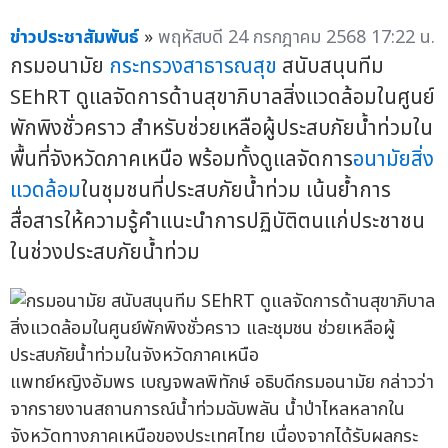
ข่าวประชาสัมพันธ์
»
พฤหัสบดี 24 กรกฎาคม 2568 17:22 น.
กรมอนามัย
กระทรวงสาธารณสุข
สนับสนุนทีม
SEhRT ดูแลจัดการด้านสุขาภิบาลสิ่งแวดล้อมในศูนย์
พักพิงชั่วคราว สำหรับช่วยเหลือผู้ประสบภัยน้ำท่วมใน
พื้นที่จังหวัดภาคเหนือ พร้อมทั้งดูแลจัดการ
อนามัยสิ่ง
แวดล้อม
ในชุมชนที่ประสบภัยน้ำท่วม เน้นย้ำการ
สื่อสารให้ความรู้คำแนะนำการปฏิบัติตนแก่ประชาชน
ในช่วงประสบภัยน้ำท่วม
แพทย์หญิงอัมพร เบญจพลพิทักษ์ อธิบดีกรมอนามัย กล่าวว่า
จากรายงานสถานการณ์น้ำท่วมฉับพลัน น้ำป่าไหลหลากใน
จังหวัดทางภาคเหนือของประเทศไทย เนื่องจากได้รับผลกระ