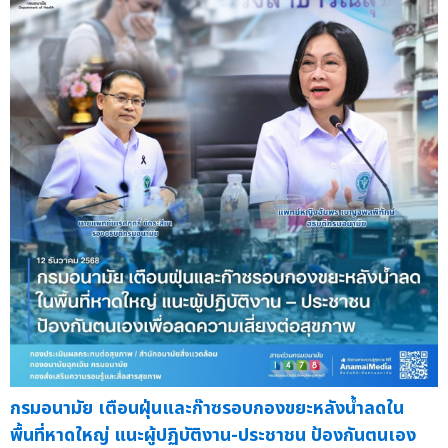
กรมอนามัย เตือนฝุ่นและก๊าซรอบกองขยะหลังน้ำลดใน
พื้นที่หาดใหญ่ แนะผู้ปฏิบัติงาน-ประชาชน ป้องกันตนเอง