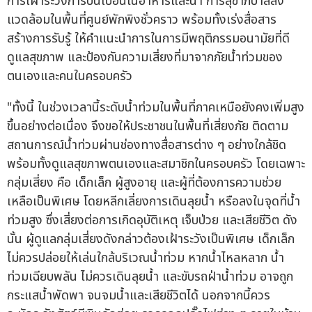
การเฝ้าระวังการปนเปื้อนในอาหารและน้ำ การสุขาภิบาลสิ่ง
แวดล้อมในพื้นที่ศูนย์พักพิงชั่วคราว พร้อมทั้งเร่งสื่อสาร
สร้างการรับรู้ ให้คำแนะนำการในการมีพฤติกรรมอนามัยที่ดี
ดูแลสุขภาพ และป้องกันความเสี่ยงที่มาจากภัยน้ำท่วมของ
ตนเองและคนในครอบครัว
"ทั้งนี้ ในช่วงเวลานี้ระดับน้ำท่วมในพื้นที่ภาคเหนือยังคงเพิ่มสูง
ขึ้นอย่างต่อเนื่อง จึงขอให้ประชาชนในพื้นที่เสี่ยงภัย ติดตาม
สถานการณ์น้ำท่วมผ่านช่องทางสื่อสารต่าง ๆ อย่างใกล้ชิด
พร้อมทั้งดูแลสุขภาพตนเองและสมาชิกในครอบครัว โดยเฉพาะ
กลุ่มเสี่ยง คือ เด็กเล็ก ผู้สูงอายุ และผู้ที่ต้องการความช่วย
เหลือเป็นพิเศษ โดยหลีกเลี่ยงการเดินลุยน้ำ หรือลงในจุดที่น้ำ
ท่วมสูง ซึ่งเสี่ยงต่อการเกิดอุบัติเหตุ เจ็บป่วย และเสียชีวิต ดัง
นั้น ผู้ดูแลกลุ่มเสี่ยงดังกล่าวต้องเฝ้าระวังเป็นพิเศษ เด็กเล็ก
ไม่ควรปล่อยให้เล่นใกล้บริเวณน้ำท่วม หากน้ำไหลหลาก น้ำ
ท่วมเฉียบพลัน ไม่ควรเดินลุยน้ำ และขับรถฝ่าน้ำท่วม อาจถูก
กระแสน้ำพัดพา จนจมน้ำและเสียชีวิตได้ นอกจากนี้ควร