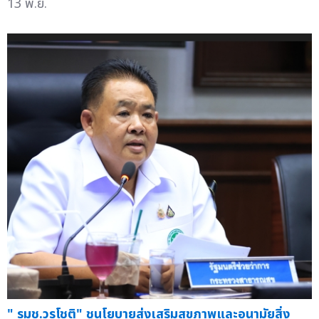
13 พ.ย.
" รมช.วรโชติ" ชูนโยบายส่งเสริมสุขภาพและอนามัยสิ่ง