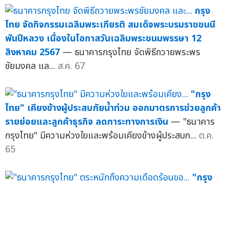
กรุง
ไทย จัดกิจกรรมเฉลิมพระเกียรติ สมเด็จพระบรมราชชนนี
พันปีหลวง เนื่องในโอกาสวันเฉลิมพระชนมพรรษา 12
สิงหาคม 2567
— ธนาคารกรุงไทย จัดพิธีถวายพระพร
ชัยมงคล แล...
ส.ค. 67
"กรุง
ไทย" เคียงข้างผู้ประสบภัยน้ำท่วม ออกมาตรการช่วยลูกค้า
รายย่อยและลูกค้าธุรกิจ ลดภาระทางการเงิน
— "ธนาคาร
กรุงไทย" มีความห่วงใยและพร้อมเคียงข้างผู้ประสบภ...
ต.ค.
65
"กรุง
ไทย" ย้ำคงอัตราดอกเบี้ยเงินกู้ พร้อมชูมาตรการช่วยเหลือ
พิเศษ ติดปีกลูกค้าแก้หนี้อย่างยั่งยืน
— "ธนาคารกรุงไทย"
ตระหนักถึงความเดือดร้อนของลูกค้าประชาชน...
ส.ค. 65