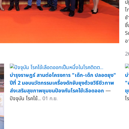
ป
ไ
ช
ซ
S
อ
2
บำรุงราษฎร์ สานต่อโครงการ "เด็ก-เด็ก ปลอดยุง"
บ
ปีที่ 2 มอบนวัตกรรมเครื่องดักจับยุงด้วยวิธีชีวภาพ
"
ส่งเสริมสุขภาพชุมชนป้องกันโรคไข้เลือดออก
—
ช
ปัจจุบัน โรคไข้...
01 ก.ย.
โ