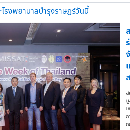
+โรงพยาบาลบำรุงราษฎร์วันนี้
ส
ร
จ
เ
ส
ม
เ
ก
กล