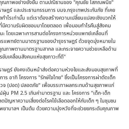
ี่มีคุณภาพอย่างยั่งยืน ตามปณิธานของ "คุณชัย โสภณพนิช"
งราษฎร์ และประธานกรรมการ บมจ.กรุงเทพประกันภัย ที่เคย
่ผลกำไรเท่านั้น แต่เราต้องสร้างความเปลี่ยนแปลงเชิงบวกให้
รที่มีความรับผิดชอบมาโดยตลอด เพื่อมอบกำไรคืนสู่สังคม
รณะ โดยเฉพาะการสานต่อโครงการหน่วยแพทย์เคลื่อนที่
ารแพทย์ตามมาตรฐานของบำรุงราษฎร์ ด้วยจุดมุ่งหมายใน
่มีคุณภาพตามมาตรฐานสากล และกระจายความช่วยเหลือด้าน
รขับเคลื่อนสังคมแห่งสุขภาวะที่ดี"
าษฎร์ ยังคงเดินหน้าส่งต่อความห่วงใยและส่งมอบสุขภาพที่
ร อาทิ โครงการ "รักษ์ใจไทย" ซึ่งเป็นโครงการผ่าตัดเด็ก
ำรวจ (ปอด) ปลอดภัย" เพื่อบรรเทาผลกระทบด้านสุขภาพแก่
ุ่น PM 2.5 เกินค่ามาตรฐาน และ โครงการ "เด็ก-เด็ก
ลดปัญหาความเสี่ยงต่อโรคไข้เลือดออกให้กับเด็ก ๆ ในชุมชน
งพยาบาลฯ เป็นต้น ด้วยความมุ่งหวังที่จะช่วยยกระดับคุณภาพ