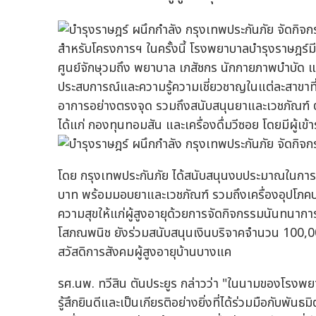
สำหรับโครงการฯ ในครั้งนี้ โรงพยาบาลบำรุงราษฎร์ม
ศูนย์จักษุวมถึง พยาบาล เภสัชกร นักกายภาพบำบัด แ
ประสบการณ์และความรู้ความเชี่ยวชาญในแต่ละสาขาที
อาการอย่างตรงจุด รวมถึงสนับสนุนยาและเวชภัณฑ์ ต
ได้แก่ กองทุนทอมสัน และเครื่องดื่มวีซอย โดยมีผู้เข
โดย กรุงเทพประกันภัย ได้สนับสนุนงบประมาณในการ
บาท พร้อมมอบยาและเวชภัณฑ์ รวมถึงเครื่องอุปโภคบ
ความสุขให้แก่ผู้สูงอายุด้วยการจัดกิจกรรมนันทนากา
โสภณพนิช ยังร่วมสนับสนุนเงินบริจาคจำนวน 100,00
สวัสดิการสังคมผู้สูงอายุบ้านบางแค
รศ.นพ. ทวีสิน ตันประยูร กล่าวว่า "ในนามของโรงพย
รู้สึกยินดีและเป็นเกียรติอย่างยิ่งที่ได้ร่วมมือกับพันธ