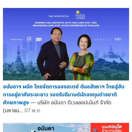
อนันดาฯ ผนึก ไทยจัดการลองสเตย์ ดันอสังหาฯ ไทยสู่ฮับ
การอยู่อาศัยระยะยาว รองรับดีมานด์นักลงทุนต่างชาติ
ศักยภาพสูง
— บริษัท อนันดา ดีเวลลอปเม้นท์ จำกัด
(มหาชน...
07 พ.ค.