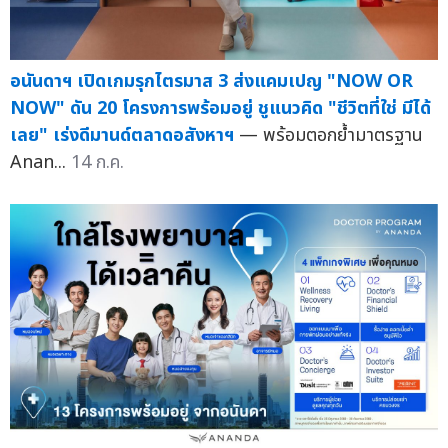
อนันดาฯ เปิดเกมรุกไตรมาส 3 ส่งแคมเปญ "NOW OR
NOW" ดัน 20 โครงการพร้อมอยู่ ชูแนวคิด "ชีวิตที่ใช่ มีได้
เลย" เร่งดีมานด์ตลาดอสังหาฯ
— พร้อมตอกย้ำมาตรฐาน
Anan...
14 ก.ค.