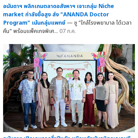
อนันดาฯ พลิกเกมตลาดอสังหาฯ เจาะกลุ่ม Niche
market กำลังซื้อสูง ส่ง "ANANDA Doctor
Program" เน้นกลุ่มแพทย์
— ชู "ใกล้โรงพยาบาล ได้เวลา
คืน" พร้อมแพ็คเกจพิเศ...
07 ก.ค.