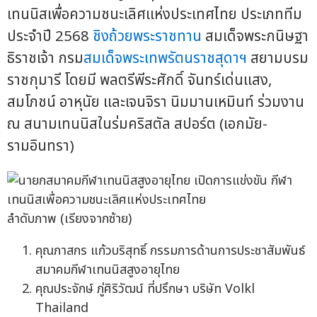
เทนนิสเพื่อความชนะเลิศแห่งประเทศไทย ประเภททีม
ประจำปี 2568
ชิงถ้วยพระราชทาน
สมเด็จพระกนิษฐา
ธิราชเจ้า กรม
สมเด็จพระเทพรัตนราชสุดาฯ
สยามบรม
ราชกุมารี โดยมี พลตรีพีระศักดิ์ จันทร์เด่นแสง,
สมโภชน์ อาหุนัย และเจนจิรา นิมมานเหมินท์ ร่วมงาน
ณ สนามเทนนิสในร่มคริสตัล สปอร์ต (เอกมัย-
รามอินทรา)
ลำดับภาพ (เรียงจากซ้าย)
คุณภาสกร แก้วบริสุทธิ์ กรรมการด้านการประชาสัมพันธ์
สมาคมกีฬาเทนนิสสูงอายุไทย
คุณประจักษ์ ภู่ศิริวัฒน์ ที่ปรึกษา บริษัท Volkl
Thailand