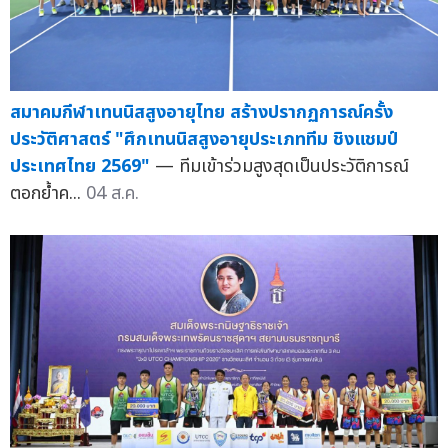
สมาคมกีฬาเทนนิสสูงอายุไทย สร้างปรากฏการณ์ครั้ง
ประวัติศาสตร์ "ศึกเทนนิสสูงอายุประเภททีม ชิงแชมป์
ประเทศไทย 2569"
— ทีมเข้าร่วมสูงสุดเป็นประวัติการณ์
ตอกย้ำค...
04 ส.ค.