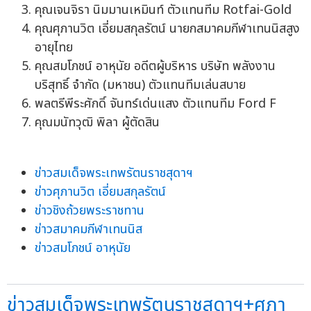
คุณเจนจิรา นิมมานเหมินท์ ตัวแทนทีม Rotfai-Gold
คุณศุภานวิต เอี่ยมสกุลรัตน์ นายกสมาคมกีฬาเทนนิสสูง
อายุไทย
คุณสมโภชน์ อาหุนัย อดีตผู้บริหาร บริษัท พลังงาน
บริสุทธิ์ จำกัด (มหาชน) ตัวแทนทีมเล่นสบาย
พลตรีพีระศักดิ์ จันทร์เด่นแสง ตัวแทนทีม Ford F
คุณมนัทวุฒิ พิลา ผู้ตัดสิน
ข่าวสมเด็จพระเทพรัตนราชสุดาฯ
ข่าวศุภานวิต เอี่ยมสกุลรัตน์
ข่าวชิงถ้วยพระราชทาน
ข่าวสมาคมกีฬาเทนนิส
ข่าวสมโภชน์ อาหุนัย
ข่าวสมเด็จพระเทพรัตนราชสุดาฯ+ศุภา