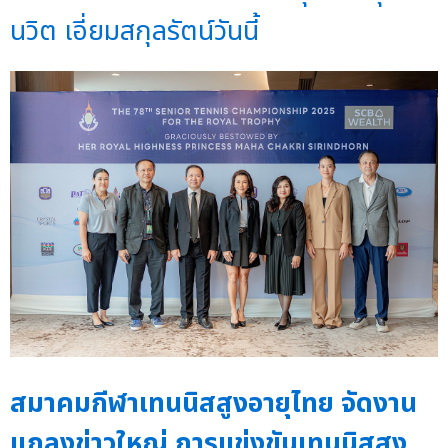
นวิต เอี่ยมสกุลรัตน์วันนี้
สมาคมกีฬาเทนนิสสูงอายุไทย จัดงาน
แถลงข่าวใหญ่ การแข่งขันเทนนิสสูง